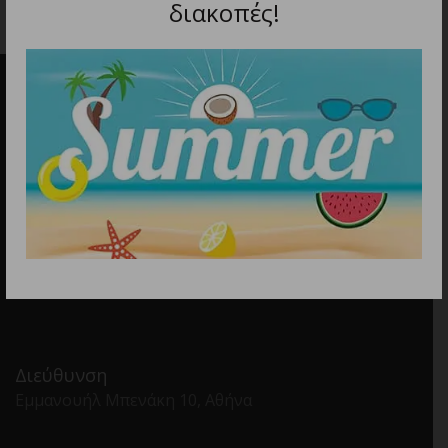
διακοπές!
Διεύθυνση
Εμμανουήλ Μπενάκη 10, Αθήνα