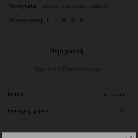
Κατηγορία:
Τρόμπες Επαναφορτιζόμενες
Κοινοποίηση
Περιγραφή
Πολιτική Επιστροφών
Brand
NITECORE
Εγγύηση, μήνες
12