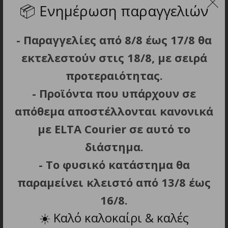
📦
Ενημέρωση παραγγελιών
ΣΧΕΤΙΚΑ ΠΡΟΪΟΝΤΑ
- Παραγγελίες από 8/8 έως 17/8 θα
εκτελεστούν στις 18/8, με σειρά
προτεραιότητας.
- Προϊόντα που υπάρχουν σε
απόθεμα αποστέλλονται κανονικά
με ELTA Courier σε αυτό το
ΠΡΟΣΘΗΚΗ ΣΤΟ ΚΑΛΑΘΙ
ΠΡΟΣΘΗΚΗ ΣΤΟ ΚΑΛΑΘΙ
διάστημα.
Ηλεκτρική
CECOTEC MINI AIR MAX
- Το φυσικό κατάστημα θα
Επαναφορτιζόμενη
106113
τρόμπα ΠΟΔΗΛΑΤΩΝ
Επαναφορτιζόμενη
παραμείνει κλειστό από 13/8 έως
NITECORE EBP10
Τρόμπα 7.4 V
16/8.
129.80
€
69.90
€
☀️
Καλό καλοκαίρι & καλές