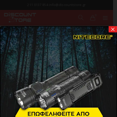
211 0137 854 info@discountstore.gr
0
×
ΠΑΡΑΔΟΣΗ ΣΕ
1-2 ΗΜΕΡΕΣ