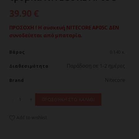
39.90
€
ΠΡΟΣΟΧΗ ! Η συσκευή NITECORE AP05C ΔΕΝ
συνοδεύεται από μπαταρία.
Βάρος
0.140 κ.
Παράδοση σε 1-2 ημέρες
Διαθεσιμότητα
Nitecore
Brand
Ηλεκτρική Επαναφορτιζόμενη τρόμπα NITECORE AP05C 
ΠΡΟΣΘΗΚΗ ΣΤΟ ΚΑΛΑΘΙ
Add to wishlist