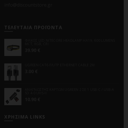
info@discountstore.gr
ΤΕΛΕΥΤΑΙΑ ΠΡΟΪΟΝΤΑ
ΦΑΚΟΣ LED NITECORE HEADLAMP HA19, 600 LUMENS
MCT, RGB, CRI
39.90
€
UGREEN CAT6 F/UTP ETHERNET CABLE 2M
3.00
€
ΑΝΑΓΝΩΣΤΗΣ ΚΑΡΤΩΝ UGREEN 2 ΣΕ 1 USB-C / USB-A
SD 4.0 UHS-II
10.90
€
ΧΡΗΣΙΜΑ LINKS