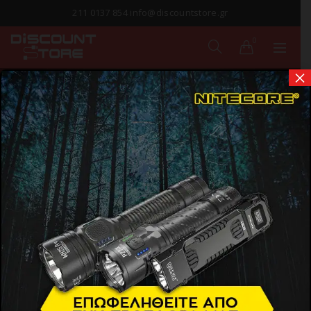
211 0137 854 info@discountstore.gr
0
×
ΚΑΛΩΔΙΑ ΦΟΡΤΙΣΗΣ
& ΜΕΤΑΦΟΡΑΣ
ΔΕΔΟΜΕΝΩΝ
Αρχική σελίδα
Προϊόντα
Smartphones & Tablets
Καλώδια Φόρτισης & Μεταφοράς Δεδομένων
Show Sidebar