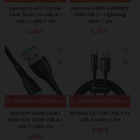
Joyroom S-A42 Crystal-
Joyroom S-A55 StarFlight
Clear Series 3A USB-A –
30W USB-C – Lightning
USB-C cable 1.2m
cable 1.2m
4.40
€
6.70
€
ΠΡΟΣΘΗΚΗ ΣΤΟ ΚΑΛΑΘΙ
ΠΡΟΣΘΗΚΗ ΣΤΟ ΚΑΛΑΘΙ
Joyroom Starry series
Mcdodo CA-5180 USB-A to
SA32-AC6 100W USB-A /
USB-C cable, 1.2m
USB-C cable 1m
4.80
€
4.50
€