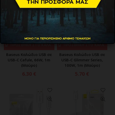
ΠΡΟΣΘΗΚΗ ΣΤΟ ΚΑΛΑΘΙ
ΠΡΟΣΘΗΚΗ ΣΤΟ ΚΑΛΑΘΙ
Baseus Καλώδιο USB σε
Baseus Καλώδιο USB σε
USB-C Cafule, 66W, 1m
USB-C Glimmer Series,
(Μαύρο)
100W, 1m (Μαύρο)
6.30
€
5.70
€