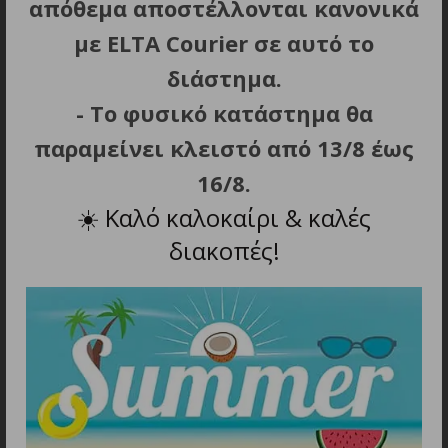
απόθεμα αποστέλλονται κανονικά
με ELTA Courier σε αυτό το
διάστημα.
- Το φυσικό κατάστημα θα
παραμείνει κλειστό από 13/8 έως
16/8.
☀️
Καλό καλοκαίρι & καλές
ΠΡΟΣΘΗΚΗ ΣΤΟ ΚΑΛΑΘΙ
ΠΡΟΣΘΗΚΗ ΣΤΟ ΚΑΛΑΘΙ
διακοπές!
Joyroom S-A28 Flash
Joyroom S-A42 Crystal-
Series 3A USB-A –
Clear Series 30W USB-C –
Lightning cable 1m
Καλώδιο Lightning 1,2m
3.50
€
3.40
€