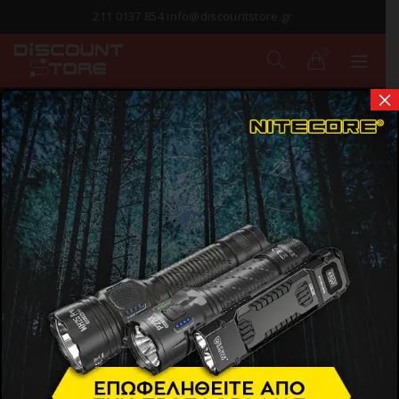
211 0137 854 info@discountstore.gr
0
×
ΘΗΚΕΣ ΦΑΚΩΝ
Αρχική σελίδα
Προϊόντα
Φακοί
Αξεσουάρ Φακών
Θήκες φακών
Show Sidebar