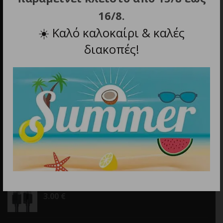
16/8.
☀️
Καλό καλοκαίρι & καλές
διακοπές!
Email
info@discountstore.gr
ΤΕΛΕΥΤΑΙΑ ΠΡΟΪΟΝΤΑ
ΦΑΚΟΣ LED NITECORE HEADLAMP HA19, 600 LUMENS
MCT, RGB, CRI
39.90
€
UGREEN CAT6 F/UTP ETHERNET CABLE 2M
3.00
€