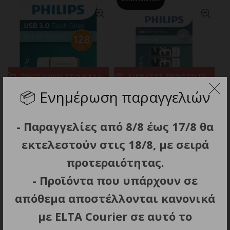
ΠΡΟΣΘΗΚΗ ΣΤΟ ΚΑΛΑΘΙ
ΔΙΑΒΑΣΤΕ ΠΕΡΙΣΣΟΤΕΡΑ
📦
Ενημέρωση παραγγελιών
PHILIPS USB 3.0 128GB
Philips USB 3.0 2-Pack
SNOW EDITION
32GB Vivid Edition Shadow
Grey
17.80
€
- Παραγγελίες από 8/8 έως 17/8 θα
13.40
€
εκτελεστούν στις 18/8, με σειρά
προτεραιότητας.
ΕΞΑΝΤΛΗΘΗΚΕ
- Προϊόντα που υπάρχουν σε
απόθεμα αποστέλλονται κανονικά
με ELTA Courier σε αυτό το