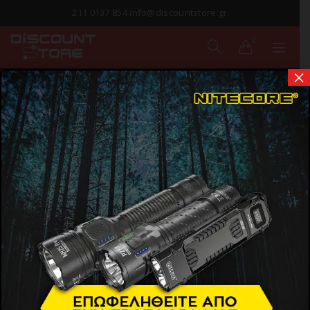
211 0137 854 info@discountstore.gr
0
×
USB STICKS
Αρχική σελίδα
Προϊόντα
Εικόνα & Ήχος
USB Sticks
Show Sidebar