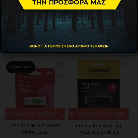
ΠΡΟΣΘΗΚΗ ΣΤΟ ΚΑΛΑΘΙ
ΠΡΟΣΘΗΚΗ ΣΤΟ ΚΑΛΑΘΙ
ADATA USB 2.0 C008 black
ADATA USB 3.2 UV150
32GB
black 64GB
6.80
€
8.40
€
ΕΞΑΝΤΛΗΘΗΚΕ
ΔΙΑΒΑΣΤΕ ΠΕΡΙΣΣΟΤΕΡΑ
ΠΡΟΣΘΗΚΗ ΣΤΟ ΚΑΛΑΘΙ
ADATA USB 3.2 UV320
Intenso Rainbow Line
White 32GB
16GB USB Stick 2.0