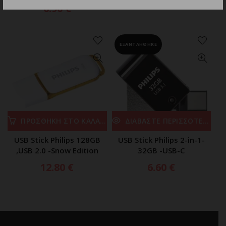
6.90
€
ΕΞΑΝΤΛΗΘΗΚΕ
ΠΡΟΣΘΗΚΗ ΣΤΟ ΚΑΛΑΘΙ
ΔΙΑΒΑΣΤΕ ΠΕΡΙΣΣΟΤΕΡΑ
USB Stick Philips 128GB
USB Stick Philips 2-in-1-
,USB 2.0 -Snow Edition
32GB -USB-C
12.80
€
6.60
€