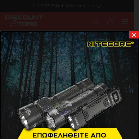
211 0137 854 info@discountstore.gr
0
×