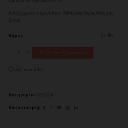
φωτογραφιών και βίντεο
Λειτουργικά συστήματα: Windows Vista, Mac και
Linux
Βάρος
0.090 κ.
Intenso Rainbow Line 16GB USB Stick 2.0 ποσότητα
ΠΡΟΣΘΗΚΗ ΣΤΟ ΚΑΛΑΘΙ
Add to wishlist
Κατηγορία:
USB 2.0
Κοινοποίηση