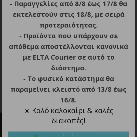
- Παραγγελίες από 8/8 έως 17/8 θα
εκτελεστούν στις 18/8, με σειρά
προτεραιότητας.
- Προϊόντα που υπάρχουν σε
απόθεμα αποστέλλονται κανονικά
ΠΡΟΣΘΗΚΗ ΣΤΟ ΚΑΛΑΘΙ
ΠΡΟΣΘΗΚΗ ΣΤΟ ΚΑΛΑΘΙ
με ELTA Courier σε αυτό το
USB Stick Philips 128GB
Philips Snow 64GB USB
I
,USB 2.0 -Snow Edition
2.0
U
διάστημα.
12.80
€
7.80
€
- Το φυσικό κατάστημα θα
παραμείνει κλειστό από 13/8 έως
16/8.
☀️
Καλό καλοκαίρι & καλές
διακοπές!