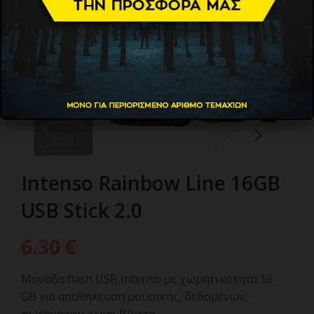
Intenso Rainbow Line 16GB
USB Stick 2.0
6.30
€
Μονάδα flash USB Intenso με χωρητικότητα 16
GB για αποθήκευση μουσικής, δεδομένων,