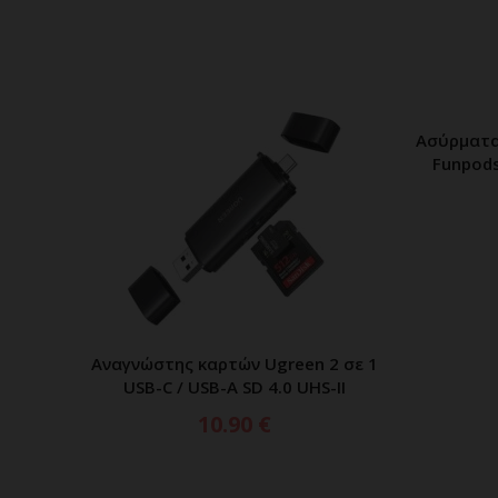
ble 2m
Ασύρματα
Ι
Funpods
Αναγνώστης καρτών Ugreen 2 σε 1
ΠΡΟΣΘΗΚΗ ΣΤΟ ΚΑΛΑΘΙ
USB-C / USB-A SD 4.0 UHS-II
10.90
€