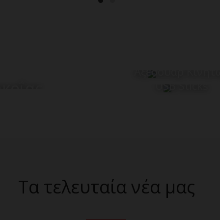
Αξεσουάρ Κινητ
κοΐας
USB Sticks
Τα τελευταία νέα μας