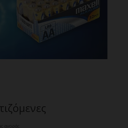
τιζόμενες
ης αγοράς