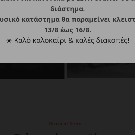
ρός
διάστημα.
φυσικό κατάστημα θα παραμείνει κλεισ
13/8 έως 16/8.
Ηλιακά Panel
☀️
Καλό καλοκαίρι & καλές διακοπές!
Power Station
Power Banks
Discount Store