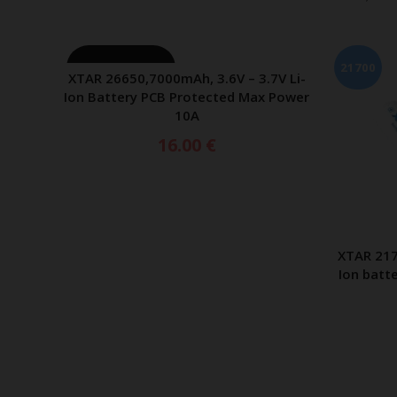
21700
ΕΞΑΝΤΛ
7V Li-
ΡΑ
x Power
18650
XTAR 21700 6000mAh 3.6V – 3.7V Li-
XTAR 186
ΠΡΟΣΘΗΚΗ ΣΤΟ ΚΑΛΑΘΙ
Ion battery electronically protected
Io
18.50
€