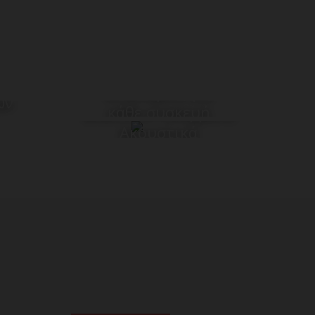
Μπαταρίες για
ών
κάθε συσκευή
Bluetooth Ασύρματα
Ακουστικά