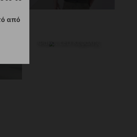
τό από
Φακοί LED Κεφαλής