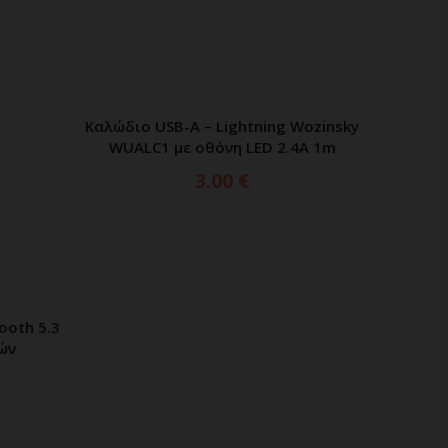
Καλώδιο USB-A – Lightning Wozinsky
ΠΡΟΣΘΗΚΗ ΣΤΟ ΚΑΛΑΘΙ
WUALC1 με οθόνη LED 2.4A 1m
3.00
€
ooth 5.3
Dudao
ΑΘΙ
ών
Lightni