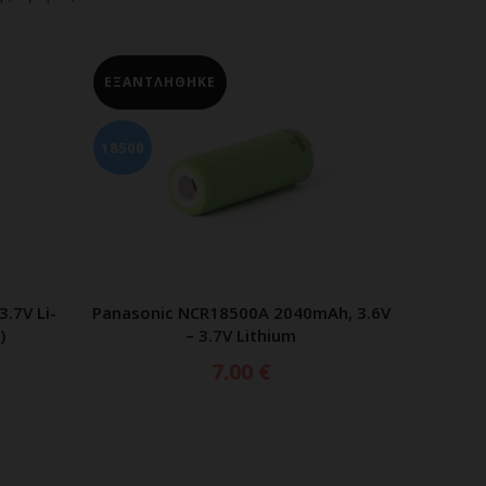
18350
14500
Ah, 3.6V
Keeppower 18350,1600mAh 3.6V –
Xtar 
ΕΡΑ
ΠΡΟΣΘΗΚΗ ΣΤΟ ΚΑΛΑΘΙ
3.7V lithium-ion
8.00
€