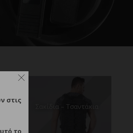
ύν στις
ών
Σακίδια – Τσαντάκια
υτό το