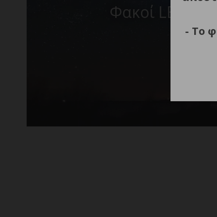
Φακοί LED Χει
- Το 