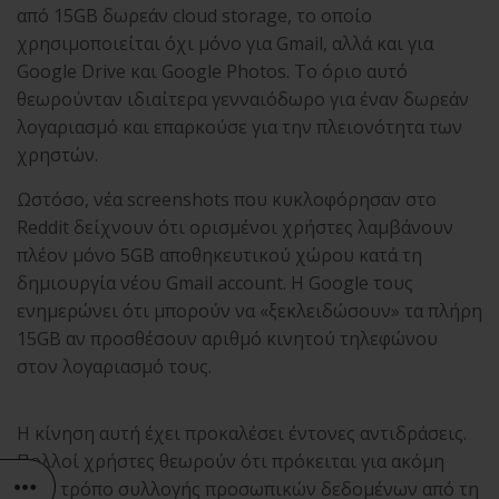
από 15GB δωρεάν cloud storage, το οποίο
χρησιμοποιείται όχι μόνο για Gmail, αλλά και για
Google Drive και Google Photos. Το όριο αυτό
θεωρούνταν ιδιαίτερα γενναιόδωρο για έναν δωρεάν
λογαριασμό και επαρκούσε για την πλειονότητα των
χρηστών.
Ωστόσο, νέα screenshots που κυκλοφόρησαν στο
Reddit δείχνουν ότι ορισμένοι χρήστες λαμβάνουν
πλέον μόνο 5GB αποθηκευτικού χώρου κατά τη
δημιουργία νέου Gmail account. Η Google τους
ενημερώνει ότι μπορούν να «ξεκλειδώσουν» τα πλήρη
15GB αν προσθέσουν αριθμό κινητού τηλεφώνου
στον λογαριασμό τους.
Η κίνηση αυτή έχει προκαλέσει έντονες αντιδράσεις.
Πολλοί χρήστες θεωρούν ότι πρόκειται για ακόμη
έναν τρόπο συλλογής προσωπικών δεδομένων από τη