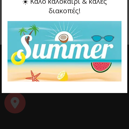
☀️
Καλό καλοκαίρι & καλές
διακοπές!
ΠΡΟΗΓΟΥΜΕΝΟ ΑΡΘΡΟ
ΕΠΟΜΕΝΟ ΑΡΘΡΟ