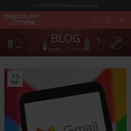
211 0137 854 info@discountstore.gr
0
BLOG
Αρχική
Τα νέα μας
15
ΜΑΪ