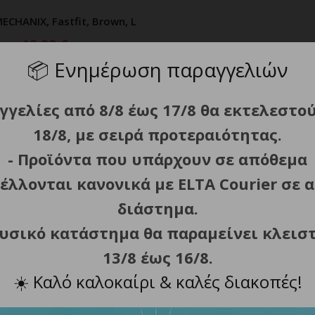
ECHANIX, Fastfit, Brown, L
ΡΟΣΘΗΚΗ ΣΤΟ ΚΑΛΑΘΙ
19.90
€
📦
Ενημέρωση παραγγελιών
γγελίες από 8/8 έως 17/8 θα εκτελεστο
18/8, με σειρά προτεραιότητας.
- Προϊόντα που υπάρχουν σε απόθεμα
έλλονται κανονικά με ELTA Courier σε α
διάστημα.
φυσικό κατάστημα θα παραμείνει κλεισ
13/8 έως 16/8.
☀️
Καλό καλοκαίρι & καλές διακοπές!