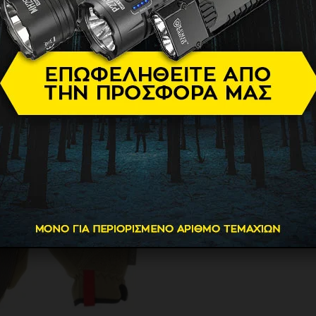
ελίδα
Προϊόντα
Εξοπλισμός & Gadgets
Γάντια Tactical-Mechanix We
Εμφάνιση του μοναδικού αποτελέσμα