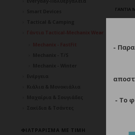
Everyday-Πολυεργαλεία
ΓΑΝΤΙΑ M
Π
Smart Devices
Tactical & Camping
Γάντια Tactical-Mechanix Wear
Mechanix - FastFit
- Παρα
Mechanix - T/S
Mechanix - Winter
Ενέργεια
αποστ
Κιάλια & Μονοκιάλια
Μαχαίρια & Σουγιάδες
- Το 
Σακίδια & Τσάντες
ΦΙΛΤΡΑΡΙΣΜΑ ΜΕ ΤΙΜΗ