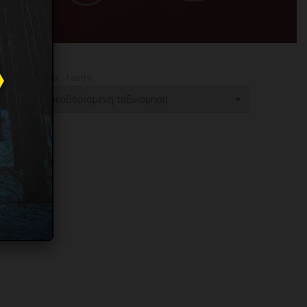
ar
Mechanix - FastFit
τος