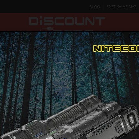
BLOG
ΣΧΕΤΙΚΑ ΜΕ ΜΑΣ
ΚΑ
SMARTPHONES & TABLETS
ΦΑΚΟΙ
ΟΙΚΙΑ
ΦΡΟΝΤΙΔΑ
MECHANIX - FASTFIT