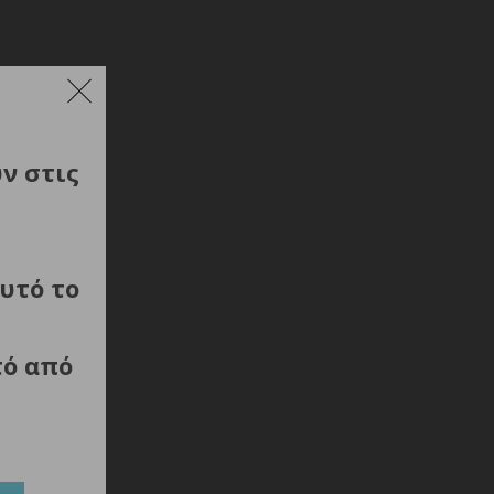
ύν στις
υτό το
τό από