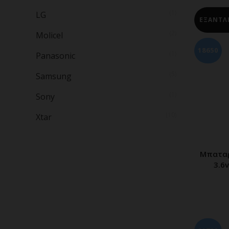
(1)
LG
ΕΞΑΝΤΛ
(2)
Molicel
18650
(1)
Panasonic
(5)
Samsung
(1)
Sony
(10)
Xtar
Mπαταρ
Δ
3.6