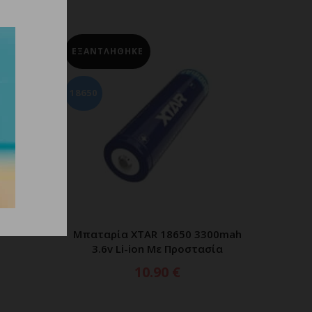
ΕΞΑΝΤΛΗΘΗΚΕ
00mah
ΕΡΑ
ία
18650
Mπαταρία XTAR 18650 3300mah
ΔΙΑΒΑΣΤΕ ΠΕΡΙΣΣΟΤΕΡΑ
3.6v Li-ion Με Προστασία
10.90
€