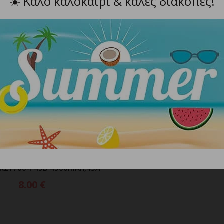
☀️
Καλό καλοκαίρι & καλές διακοπές!
ΗΘΗΚΕ
ΕΞΑΝΤΛΗΘΗΚΕ
Mπαταρία XTAR 18650 26
ΔΙΑΒΑΣΤΕ ΠΕΡΙΣΣΟΤ
3.6v Li-ion Με Προστασ
18650
8.00
€
INR21700-P45B 4500mAh,45A
ΙΑΒΑΣΤΕ ΠΕΡΙΣΣΟΤΕΡΑ
8.00
€