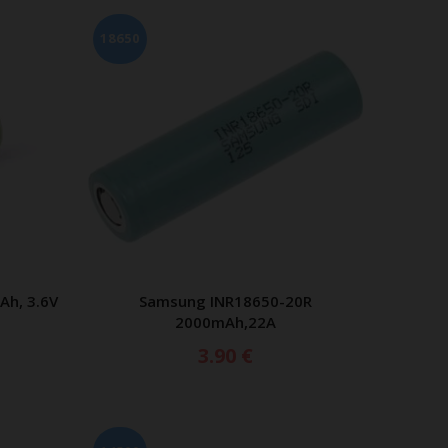
18650
Ah, 3.6V
Samsung INR18650-20R
ΕΡΑ
ΠΡΟΣΘΗΚΗ ΣΤΟ ΚΑΛΑΘΙ
2000mAh,22A
3.90
€