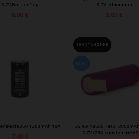
3.7V,Button Top
3.7V lithium-ion
6.00
€
8.00
€
ΕΞΑΝΤΛΗΘΗΚΕ
18650
er IMR18350 1200mAh 10A
LG ICR 18650-HD2 -2000mAh
ΡΟΣΘΗΚΗ ΣΤΟ ΚΑΛΑΘΙ
ΔΙΑΒΑΣΤΕ ΠΕΡΙΣΣΟΤ
3.7V (25A constant)+ΛΑ
7.40
€