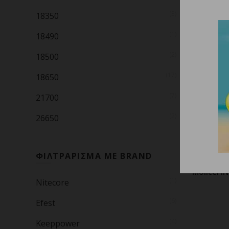
(3)
18350
(1)
18490
ΕΞΑΝΤΛ
(2)
18500
21700
(17)
18650
(7)
21700
(2)
26650
ΦΙΛΤΡΑΡΙΣΜΑ ΜΕ BRAND
Molicel 
Δ
(1)
Nitecore
(6)
Efest
(4)
Keeppower