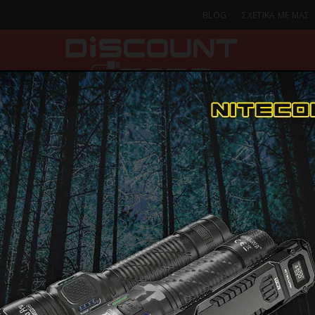
BLOG
ΣΧΕΤΙΚΑ ΜΕ ΜΑΣ
ΚΑ
SMARTPHONES & TABLETS
ΦΑΚΟΙ
ΟΙΚΙΑ
ΦΡΟΝΤΙΔΑ
Σ LI-ION 18650, 217