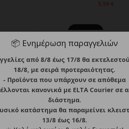
5.50
€
ΕΞΑΝΤΛΗΘΗΚΕ
Molicel INR18650-P30B 300
ΔΙΑΒΑΣΤΕ ΠΕΡΙΣΣΟΤ
📦
Ενημέρωση παραγγελιών
30A
18650
6.90
€
γγελίες από 8/8 έως 17/8 θα εκτελεστο
18/8, με σειρά προτεραιότητας.
- Προϊόντα που υπάρχουν σε απόθεμα
έλλονται κανονικά με ELTA Courier σε α
διάστημα.
INR18650 P28A 2800mAh,35A
ΡΟΣΘΗΚΗ ΣΤΟ ΚΑΛΑΘΙ
φυσικό κατάστημα θα παραμείνει κλεισ
6.30
€
13/8 έως 16/8.