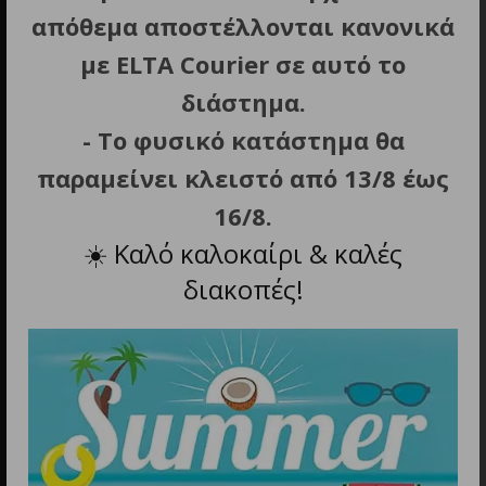
Διεύθυνση
απόθεμα αποστέλλονται κανονικά
Εμμανουήλ Μπενάκη 10, Αθήνα
με ELTA Courier σε αυτό το
διάστημα.
- Το φυσικό κατάστημα θα
παραμείνει κλειστό από 13/8 έως
16/8.
☀️
Καλό καλοκαίρι & καλές
Τηλέφωνο
διακοπές!
211 0137 854