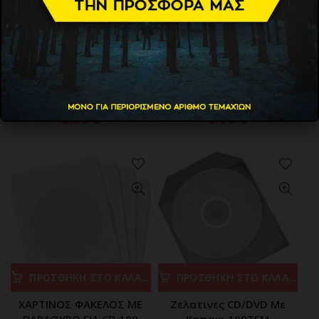
ΠΡΟΣΘΗΚΗ ΣΤΟ ΚΑΛΑΘΙ
ΠΡΟΣΘΗΚΗ ΣΤΟ ΚΑΛΑΘΙ
CD SLIMCASE DISC 5.2MM
CD SLIMCASE DISC 5.2MM
CLEAR TRAY 10TMX
BLACK TRAY 10TMX
3.60
€
3.60
€
ΠΡΟΣΘΗΚΗ ΣΤΟ ΚΑΛΑΘΙ
ΠΡΟΣΘΗΚΗ ΣΤΟ ΚΑΛΑΘΙ
ΧΑΡΤΙΝΟΣ ΦΑΚΕΛΟΣ ΜΕ
Ζελατινες CD/DVD Με
ΠΑΡΑΘΥΡΟ ΓΙΑ CD 100
Καπακι 100ΤΕΜ