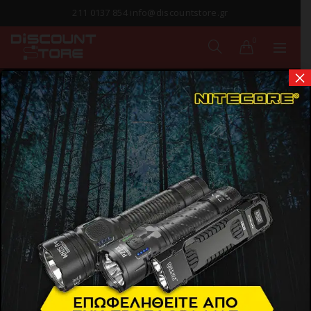
211 0137 854 info@discountstore.gr
0
×
ΘΗΚΕΣ CD - DVD
Αρχική σελίδα
Προϊόντα
Εικόνα & Ήχος
Οπτικά Μέσα
Θήκες CD - DVD
Show Sidebar
NEW
NEW