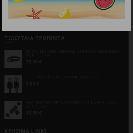
Email
info@discountstore.gr
ΤΕΛΕΥΤΑΙΑ ΠΡΟΪΟΝΤΑ
ΦΑΚΟΣ LED NITECORE HEADLAMP HA19, 600 LUMENS
MCT, RGB, CRI
39.90
€
UGREEN CAT6 F/UTP ETHERNET CABLE 2M
3.00
€
ΑΝΑΓΝΩΣΤΗΣ ΚΑΡΤΩΝ UGREEN 2 ΣΕ 1 USB-C / USB-A
SD 4.0 UHS-II
10.90
€
ΧΡΗΣΙΜΑ LINKS