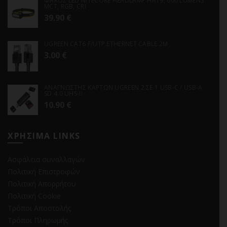
ΦΑΚΟΣ LED NITECORE HEADLAMP HA19, 600 LUMENS
MCT, RGB, CRI
39.90
€
UGREEN CAT6 F/UTP ETHERNET CABLE 2M
3.00
€
ΑΝΑΓΝΩΣΤΗΣ ΚΑΡΤΩΝ UGREEN 2 ΣΕ 1 USB-C / USB-A
SD 4.0 UHS-II
10.90
€
ΧΡΗΣΙΜΑ LINKS
Ασφάλεια συναλλαγών
Πολιτική Επιστροφών
Πολιτική Απορρήτου
Πολιτική Cookie
Τρόποι Αποστολής
Τρόποι Πληρωμής