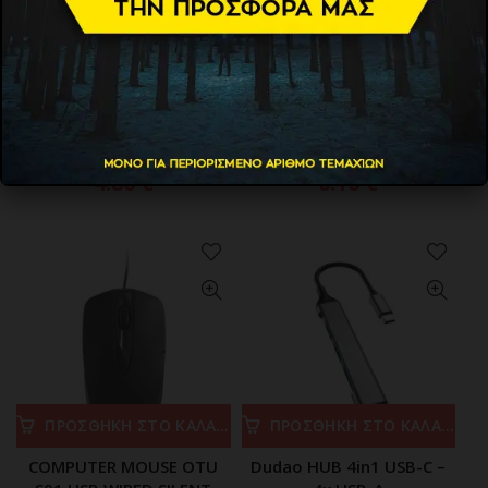
ΠΡΟΣΘΗΚΗ ΣΤΟ ΚΑΛΑΘΙ
ΠΡΟΣΘΗΚΗ ΣΤΟ ΚΑΛΑΘΙ
CABLETIME καλώδιο
CABLETIME καλώδιο
προέκτασης USB CT-
προέκτασης USB CT-
AMAFN, 5Gbps, 1m, μαύρο
AMAFN, 5Gbps, 2m, μαύρο
4.80
€
6.10
€
ΠΡΟΣΘΗΚΗ ΣΤΟ ΚΑΛΑΘΙ
ΠΡΟΣΘΗΚΗ ΣΤΟ ΚΑΛΑΘΙ
COMPUTER MOUSE OTU
Dudao HUB 4in1 USB-C –