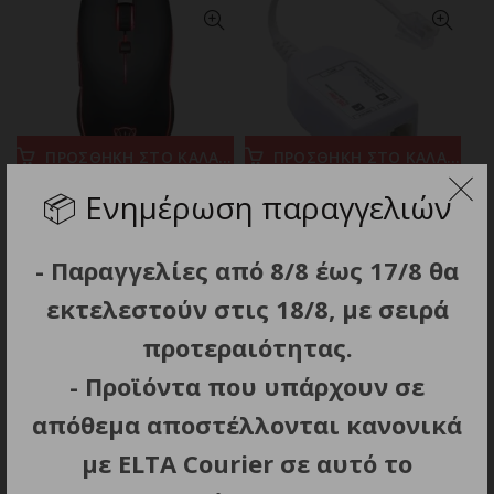
ΠΡΟΣΘΗΚΗ ΣΤΟ ΚΑΛΑΘΙ
ΠΡΟΣΘΗΚΗ ΣΤΟ ΚΑΛΑΘΙ
📦
Ενημέρωση παραγγελιών
Motospeed V40 RGB
POWERTECH VDSL Splitter
Gaming Mouse 4000 DPI
με φίλτρο ADSL-06, RJ11,
λευκό
10.80
€
- Παραγγελίες από 8/8 έως 17/8 θα
2.80
€
εκτελεστούν στις 18/8, με σειρά
προτεραιότητας.
- Προϊόντα που υπάρχουν σε
απόθεμα αποστέλλονται κανονικά
με ELTA Courier σε αυτό το