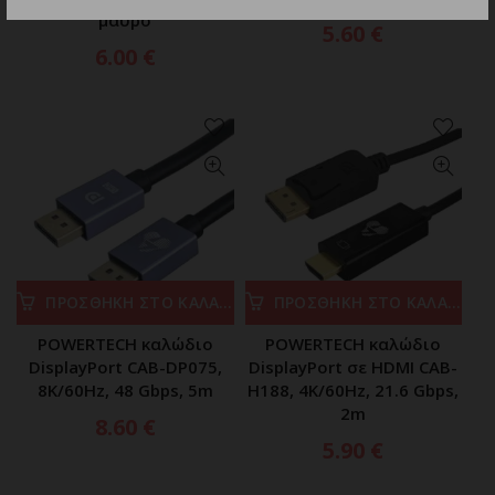
μαύρο
5.60
€
6.00
€
ΠΡΟΣΘΗΚΗ ΣΤΟ ΚΑΛΑΘΙ
ΠΡΟΣΘΗΚΗ ΣΤΟ ΚΑΛΑΘΙ
POWERTECH καλώδιο
POWERTECH καλώδιο
DisplayPort CAB-DP075,
DisplayPort σε HDMI CAB-
8K/60Hz, 48 Gbps, 5m
H188, 4K/60Hz, 21.6 Gbps,
2m
8.60
€
5.90
€