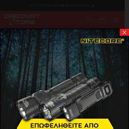
211 0137 854 info@discountstore.gr
0
×
ΠΕΡΙΦΕΡΕΙΑΚΑ
Αρχική σελίδα
Προϊόντα
Περιφερειακά
Show Sidebar