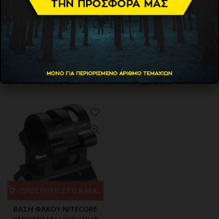
ΠΡΟΣΘΗΚΗ ΣΤΟ ΚΑΛΑΘΙ
ΠΡΟΣΘΗΚΗ ΣΤΟ ΚΑΛΑΘΙ
REMOTE SWITCH NITECORE
ΒΑΣΗ ΦΑΚΟΥ NITECORE
ΓΙΑ BR35
GM02 PRO
14.50
€
23.00
€
ΠΡΟΣΘΗΚΗ ΣΤΟ ΚΑΛΑΘΙ
ΒΑΣΗ ΦΑΚΟΥ NITECORE
GM02MH Magnetic,High