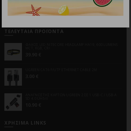
Email
info@discountstore.gr
ΤΕΛΕΥΤΑΙΑ ΠΡΟΪΟΝΤΑ
ΦΑΚΟΣ LED NITECORE HEADLAMP HA19, 600 LUMENS
MCT, RGB, CRI
39.90
€
UGREEN CAT6 F/UTP ETHERNET CABLE 2M
3.00
€
ΑΝΑΓΝΩΣΤΗΣ ΚΑΡΤΩΝ UGREEN 2 ΣΕ 1 USB-C / USB-A
SD 4.0 UHS-II
10.90
€
ΧΡΗΣΙΜΑ LINKS