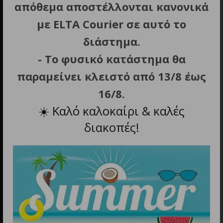
απόθεμα αποστέλλονται κανονικά
Εμμανουήλ Μπενάκη 10, Αθήνα
με ELTA Courier σε αυτό το
διάστημα.
- Το φυσικό κατάστημα θα
παραμείνει κλειστό από 13/8 έως
16/8.
☀️
Καλό καλοκαίρι & καλές
Τηλέφωνο
211 0137 854
διακοπές!