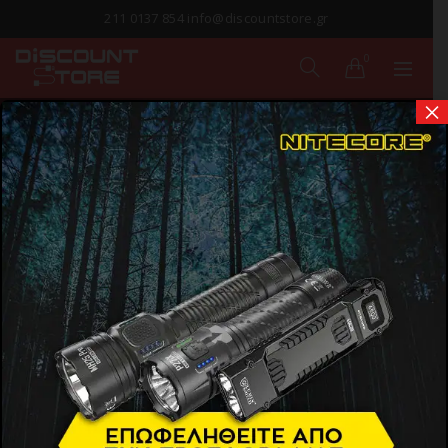
211 0137 854 info@discountstore.gr
0
×
ΒΑΣΕΙΣ ΣΤΗΡΙΞΗΣ
Αρχική σελίδα
Προϊόντα
Φακοί
Αξεσουάρ Φακών
Βάσεις στήριξης
Show Sidebar