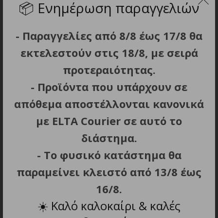
3029466
Chat Τρίμερ
📦
Ενημέρωση παραγγελιών
Επαναφορτιζόμενο
Επαναφορτιζομενο 4 Σε 1
Τρίμερ 3 σε 1
39.90
€
- Παραγγελίες από 8/8 έως 17/8 θα
44.90
€
εκτελεστούν στις 18/8, με σειρά
προτεραιότητας.
- Προϊόντα που υπάρχουν σε
απόθεμα αποστέλλονται κανονικά
με ELTA Courier σε αυτό το
διάστημα.
ΠΡΟΣΘΗΚΗ ΣΤΟ ΚΑΛΑΘΙ
ΠΡΟΣΘΗΚΗ ΣΤΟ ΚΑΛΑΘΙ
- Το φυσικό κατάστημα θα
WAHL SHAVE & SMOOTH
WAHL TRIM & SHAVE
παραμείνει κλειστό από 13/8 έως
3029295 2 σε 1
3028668 2-σε-1 Τρίμερ &
Επαναφορτιζόμενο
Shaver Μπαταρίας
16/8.
Τρίμερ και Shaver
22.50
€
☀️
Καλό καλοκαίρι & καλές
59.90
€