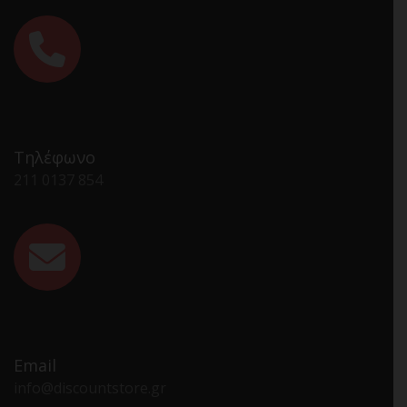
Τηλέφωνο
211 0137 854
Email
info@discountstore.gr