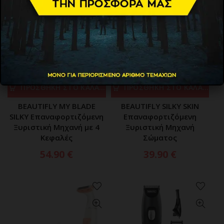
ΠΡΟΣΘΗΚΗ ΣΤΟ ΚΑΛΑΘΙ
ΠΡΟΣΘΗΚΗ ΣΤΟ ΚΑΛΑΘΙ
BEAUTIFLY MY BLADE
BEAUTIFLY SILKY SKIN
SILKY Επαναφορτιζόμενη
Επαναφορτιζόμενη
Ξυριστική Μηχανή με 4
Ξυριστική Μηχανή
Κεφαλές
Σώματος
54.90
€
39.90
€