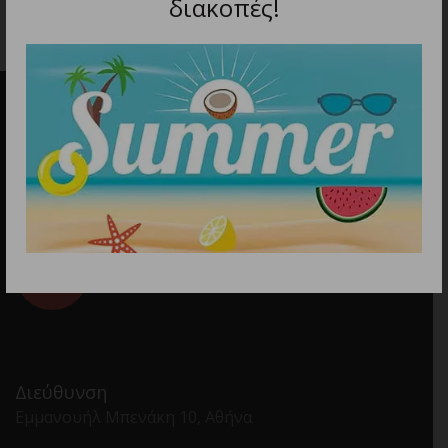
διακοπές!
Διεύθυνση
Εμμανουήλ Μπενάκη 10, Αθήνα