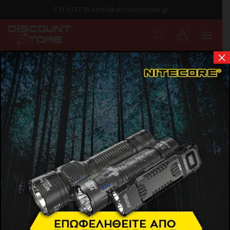
211 0137 854 info@discountstore.gr
0
×
ΤΡΙΜΕΡ &
ΞΥΡΙΣΤΙΚΕΣ
ΜΗΧΑΝΕΣ ΣΩΜΑΤΟΣ
Αρχική σελίδα
Προϊόντα
Φροντίδα
Σώμα
Τρίμερ & Ξυριστικές Μηχανές Σώματος
Show Sidebar