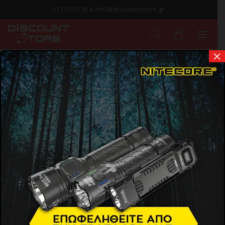
211 0137 854 info@discountstore.gr
0
×
ΠΑΡΑΔΟΣΗ ΣΕ
1-2 ΗΜΕΡΕΣ