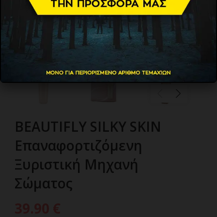
BEAUTIFLY SILKY SKIN
Επαναφορτιζόμενη
Ξυριστική Μηχανή
Σώματος
39.90
€