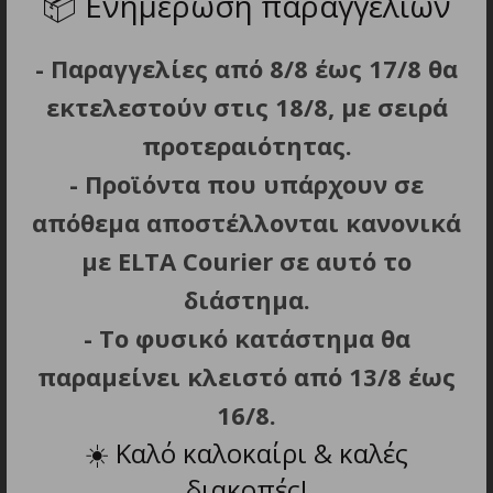
📦
Ενημέρωση παραγγελιών
LED ένδειξη φόρτισης.
Αυτονομία: 180 min.
- Παραγγελίες από 8/8 έως 17/8 θα
Φόρτιση: 90 min.
εκτελεστούν στις 18/8, με σειρά
Αθόρυβη λειτουργία.
Εργονομική λαβή για άνετο έλεγχο κατά τη
προτεραιότητας.
διάρκεια της αποτρίχωσης.
- Προϊόντα που υπάρχουν σε
Αξεσουάρ: βουρτσάκι καθαρισμού,
απόθεμα αποστέλλονται κανονικά
προστατευτική κεφαλή και καλώδιο φόρτισης
με ELTA Courier σε αυτό το
USB.
Διαστάσεις προϊόντος (Μ x Π x Υ): 3.4 x 3 x 13.5
διάστημα.
cm.
- Το φυσικό κατάστημα θα
Βάρος: 0.049 kg.
παραμείνει κλειστό από 13/8 έως
16/8.
☀️
Καλό καλοκαίρι & καλές
ΣΧΕΤΙΚΑ ΠΡΟΪΟΝΤΑ
διακοπές!