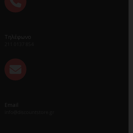
Τηλέφωνο
211 0137 854
Email
info@discountstore.gr