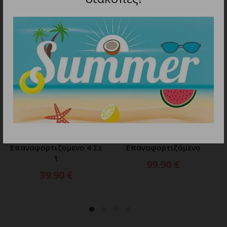
ΠΡΟΣΘΗΚΗ ΣΤΟ ΚΑΛΑΘΙ
ΠΡΟΣΘΗΚΗ ΣΤΟ ΚΑΛΑΘΙ
WAHL GROOMSMAN PRO
WAHL ELITE GROOM
Chat Τρίμερ
Τρίμερ Ρεύματος/
Επαναφορτιζομενο 4 Σε
Επαναφορτιζόμενο
1
99.90
€
39.90
€