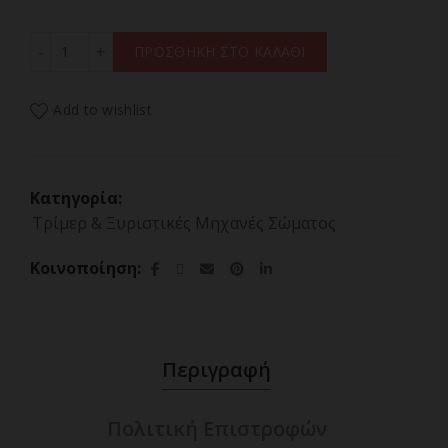
BEAUTIFLY SILKY SKIN Επαναφορτιζόμενη Ξυριστική Μη
ΠΡΟΣΘΗΚΗ ΣΤΟ ΚΑΛΑΘΙ
Add to wishlist
Κατηγορία:
Τρίμερ & Ξυριστικές Μηχανές Σώματος
Κοινοποίηση
Περιγραφή
Πολιτική Επιστροφών