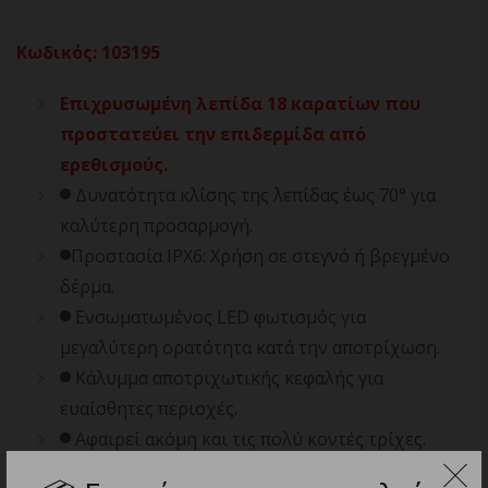
Κωδικός
:
103195
Επιχρυσωμένη λεπίδα 18 καρατίων που
προστατεύει την επιδερμίδα από
ερεθισμούς.
Δυνατότητα κλίσης της λεπίδας έως 70° για
καλύτερη προσαρμογή.
Προστασία IPX6: Χρήση σε στεγνό ή βρεγμένο
δέρμα.
Ενσωματωμένος LED φωτισμός για
μεγαλύτερη ορατότητα κατά την αποτρίχωση.
Κάλυμμα αποτριχωτικής κεφαλής για
ευαίσθητες περιοχές.
Αφαιρεί ακόμη και τις πολύ κοντές τρίχες.
Κατάλληλο για υγρή ή στεγνή επιδερμίδα.