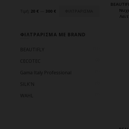
BEAUTIF
Π
Νυχι
Ελάχιστη
Μέγιστη
Τιμή:
20 €
—
300 €
ΦΙΛΤΡΑΡΙΣΜΑ
Λει
τιμή
τιμή
ΦΙΛΤΡΑΡΙΣΜΑ ΜΕ BRAND
(11)
BEAUTIFLY
(2)
CECOTEC
(1)
Gama Italy Professional
(1)
SILK'N
(7)
WAHL
BEAU