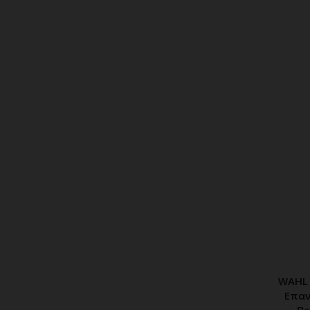
WAHL 
Π
Επαν
Πρ