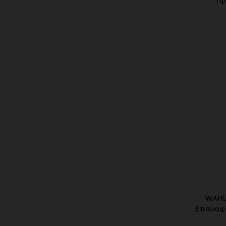
WAHL
Π
Επαναφο