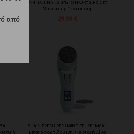
PERFECT NAILS 04318 Ηλεκτρικό Σετ
Μανικιούρ Πεντικιούρ
τό από
29.90
€
550
SILK’N FRESH PEDI MINT FP1PE1M001
ΑΘΙ
ΠΡΟΣΘΗΚΗ ΣΤΟ ΚΑΛΑΘΙ
χωτική
Επαναφορτιζόμενη, Ψηφιακή Λίμα