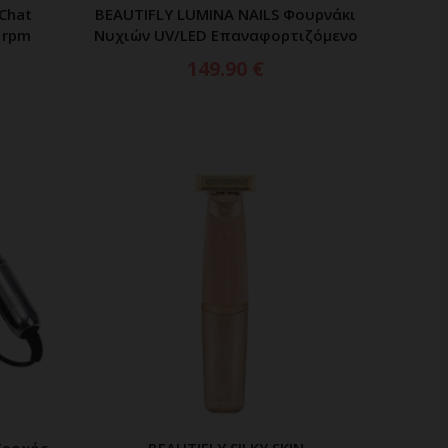
Chat
BEAUTIFLY LUMINA NAILS Φουρνάκι
ΑΘΙ
ΠΡΟΣΘΗΚΗ ΣΤΟ ΚΑΛΑΘΙ
 rpm
Νυχιών UV/LED Επαναφορτιζόμενο
149.90
€
Τροχός
BEAUTIFLY SILKY SKIN