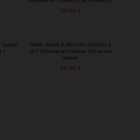
69.90
€
 Τρίμερ
WAHL SHAVE & SMOOTH 3029295 2
ΑΘΙ
ΠΡΟΣΘΗΚΗ ΣΤΟ ΚΑΛΑΘΙ
ε 1
σε 1 Επαναφορτιζόμενο Τρίμερ και
Shaver
59.90
€