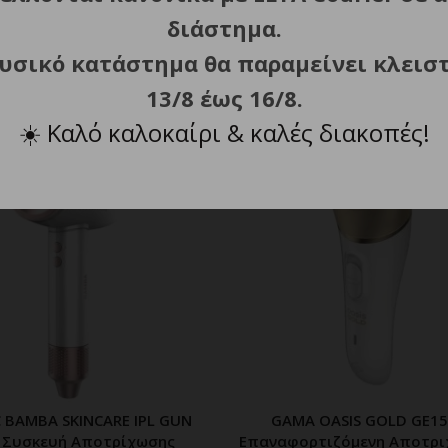
τική Μηχανή Μπαταρίας
Νύχια 35.000 rpm
διάστημα.
Σώματος
149.90
€
φυσικό κατάστημα θα παραμείνει κλεισ
29.90
€
13/8 έως 16/8.
☀️
Καλό καλοκαίρι & καλές διακοπές!
 BAMBA SKINCARE IPL GUN
GAMA OASIS GOLD GE1
ΡΟΣΘΗΚΗ ΣΤΟ ΚΑΛΑΘΙ
ΠΡΟΣΘΗΚΗ ΣΤΟ ΚΑΛ
 Συσκευή Αποτρίχωσης
Επαναφορτιζόμενη Αποτρι