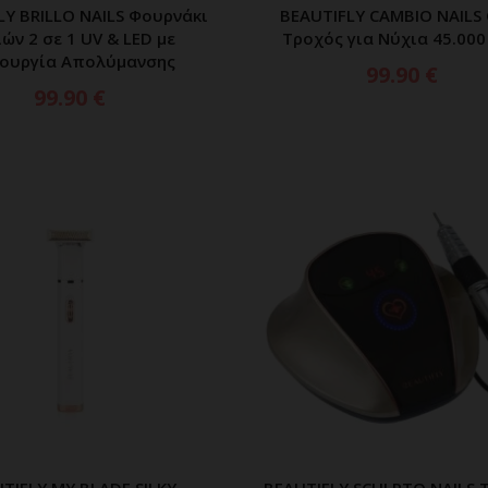
LY BRILLO NAILS Φουρνάκι
BEAUTIFLY CAMBIO NAILS 
ΡΟΣΘΗΚΗ ΣΤΟ ΚΑΛΑΘΙ
ΠΡΟΣΘΗΚΗ ΣΤΟ ΚΑΛ
ών 2 σε 1 UV & LED με
Τροχός για Νύχια 45.000
τουργία Απολύμανσης
99.90
€
99.90
€
TIFLY MY BLADE SILKY
BEAUTIFLY SCULPTO NAILS 