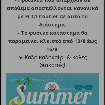
απόθεμα αποστέλλονται κανονικά
Διεύθυνση
Εμμανουήλ Μπενάκη 10, Αθήνα
με ELTA Courier σε αυτό το
διάστημα.
- Το φυσικό κατάστημα θα
παραμείνει κλειστό από 13/8 έως
16/8.
☀️
Καλό καλοκαίρι & καλές
Τηλέφωνο
διακοπές!
211 0137 854