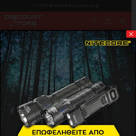
211 0137 854 info@discountstore.gr
0
×
ΚΕΡΑΙΑΣ
Αρχική σελίδα
Προϊόντα
Εικόνα & Ήχος
Καλώδια
Κεραίας
Show Sidebar