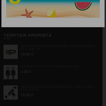
Email
info@discountstore.gr
ΤΕΛΕΥΤΑΙΑ ΠΡΟΪΟΝΤΑ
ΦΑΚΟΣ LED NITECORE HEADLAMP HA19, 600 LUMENS
MCT, RGB, CRI
39.90
€
UGREEN CAT6 F/UTP ETHERNET CABLE 2M
3.00
€
ΑΝΑΓΝΩΣΤΗΣ ΚΑΡΤΩΝ UGREEN 2 ΣΕ 1 USB-C / USB-A
SD 4.0 UHS-II
10.90
€