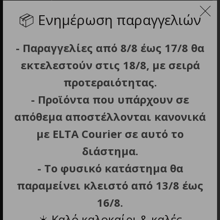
Εμμανουήλ Μπενάκη 10, Αθήνα
📦
Ενημέρωση παραγγελιών
- Παραγγελίες από 8/8 έως 17/8 θα
εκτελεστούν στις 18/8, με σειρά
προτεραιότητας.
- Προϊόντα που υπάρχουν σε
Τηλέφωνο
απόθεμα αποστέλλονται κανονικά
211 0137 854
με ELTA Courier σε αυτό το
διάστημα.
- Το φυσικό κατάστημα θα
παραμείνει κλειστό από 13/8 έως
16/8.
☀️
Καλό καλοκαίρι & καλές