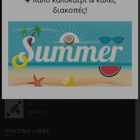
Email
διακοπές!
info@discountstore.gr
ΤΕΛΕΥΤΑΙΑ ΠΡΟΪΟΝΤΑ
ΦΑΚΟΣ LED NITECORE HEADLAMP HA19, 600 LUMENS
MCT, RGB, CRI
39.90
€
UGREEN CAT6 F/UTP ETHERNET CABLE 2M
3.00
€
ΑΝΑΓΝΩΣΤΗΣ ΚΑΡΤΩΝ UGREEN 2 ΣΕ 1 USB-C / USB-A
SD 4.0 UHS-II
10.90
€
ΧΡΗΣΙΜΑ LINKS