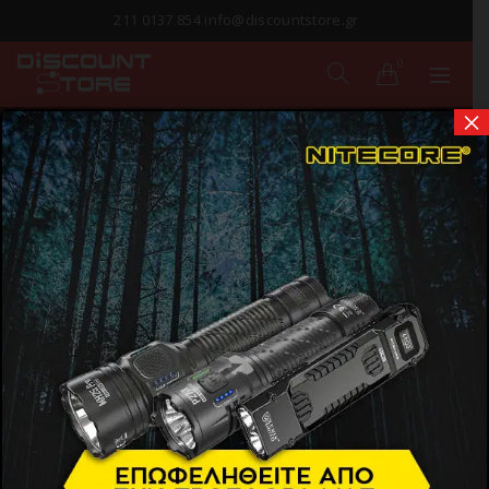
211 0137 854 info@discountstore.gr
0
×
MECHANIX -
SPEEDKNIT
Αρχική σελίδα
Προϊόντα
Εξοπλισμός & Gadgets
Γάντια Tactical-Mechanix Wear
Mechanix - SpeedKnit
Show Sidebar
Δεν βρέθηκε κανένα προϊόν που να ταιριάζει με
την επιλογή σας.