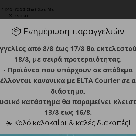
 1245-7550 Chat Σετ Με
ΡΟΣΘΗΚΗ ΣΤΟ ΚΑΛΑΘΙ
Χτενάκια
19.80
€
📦
Ενημέρωση παραγγελιών
γγελίες από 8/8 έως 17/8 θα εκτελεστο
18/8, με σειρά προτεραιότητας.
- Προϊόντα που υπάρχουν σε απόθεμα
έλλονται κανονικά με ELTA Courier σε α
διάστημα.
φυσικό κατάστημα θα παραμείνει κλεισ
13/8 έως 16/8.
☀️
Καλό καλοκαίρι & καλές διακοπές!