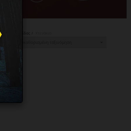
πικής Φροντίδας
Χτενάκια
τος