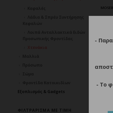
MOSER
Κεφαλές
Π
Λάδια & Σπρέυ Συντήρησης
Κεφαλών
Λοιπά Ανταλλακτικά Ειδών
Προσωπικής Φροντίδας
- Παρα
Χτενάκια
Μαλλιά
Πρόσωπο
αποστ
Σώμα
Φροντίδα Κατοικιδίων
- Το 
Εξοπλισμός & Gadgets
ΦΙΛΤΡΑΡΙΣΜΑ ΜΕ ΤΙΜΗ