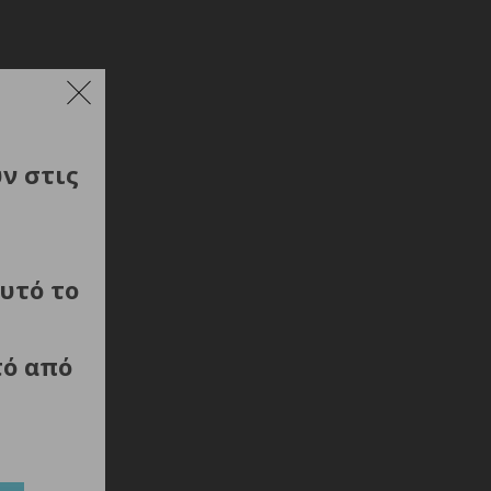
ύν στις
υτό το
τό από