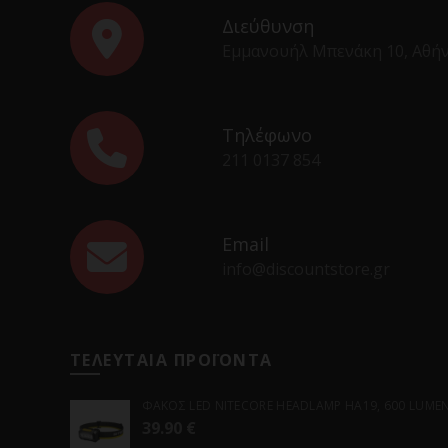
Διεύθυνση
Εμμανουήλ Μπενάκη 10, Αθή
Τηλέφωνο
211 0137 854
Email
info@discountstore.gr
ΤΕΛΕΥΤΑΙΑ ΠΡΟΪΟΝΤΑ
ΦΑΚΟΣ LED NITECORE HEADLAMP HA19, 600 LUMENS
39.90
€