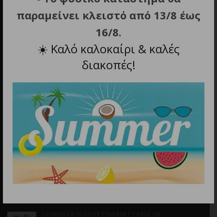
211 0137 854
παραμείνει κλειστό από 13/8 έως
16/8.
☀️
Καλό καλοκαίρι & καλές
διακοπές!
Email
info@discountstore.gr
ΤΕΛΕΥΤΑΙΑ ΠΡΟΪΟΝΤΑ
ΦΑΚΟΣ LED NITECORE HEADLAMP HA19, 600 LUMENS
MCT, RGB, CRI
39.90
€
UGREEN CAT6 F/UTP ETHERNET CABLE 2M