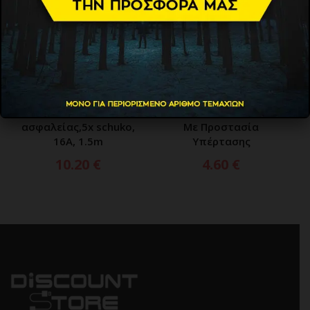
ΠΡΟΣΘΗΚΗ ΣΤΟ ΚΑΛΑΘΙ
ΔΙΑΒΑΣΤΕ ΠΕΡΙΣΣΟΤΕΡΑ
POWERTECH πολύπριζο
Αντάπτορας Ρεύματος
ασφαλείας,5x schuko,
Με Προστασία
16A, 1.5m
Υπέρτασης
10.20
€
4.60
€