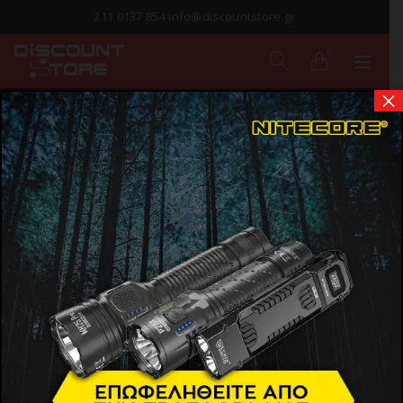
211 0137 854 info@discountstore.gr
0
×
ΠΟΛΥΜΠΡΙΖΑ
ΑΣΦΑΛΕΙΑΣ
Αρχική σελίδα
Προϊόντα
Οικιακός Εξοπλισμός
Ηλεκτρολογικός Εξοπλισμός
Πολύμπριζα Ασφαλείας
Show Sidebar
ΕΞΑΝΤΛΗΘΗΚΕ