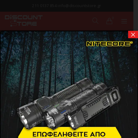
211 0137 854 info@discountstore.gr
0
×
ΟΠΤΙΚΑ ΜΕΣΑ
Αρχική σελίδα
Προϊόντα
Εικόνα & Ήχος
Οπτικά Μέσα
Show Sidebar
NEW