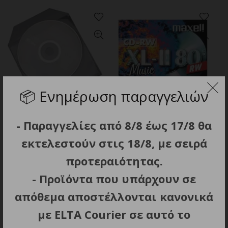
📦
Ενημέρωση παραγγελιών
ΠΡΟΣΘΗΚΗ ΣΤΟ ΚΑΛΑΘΙ
ΠΡΟΣΘΗΚΗ ΣΤΟ ΚΑΛΑΘΙ
Ζελατινες CD/DVD Με
Maxell 80min Audio CD-RW
- Παραγγελίες από 8/8 έως 17/8 θα
Καπακι 100ΤΕΜ
Jewel Case
εκτελεστούν στις 18/8, με σειρά
3.50
€
2.00
€
προτεραιότητας.
- Προϊόντα που υπάρχουν σε
απόθεμα αποστέλλονται κανονικά
με ELTA Courier σε αυτό το