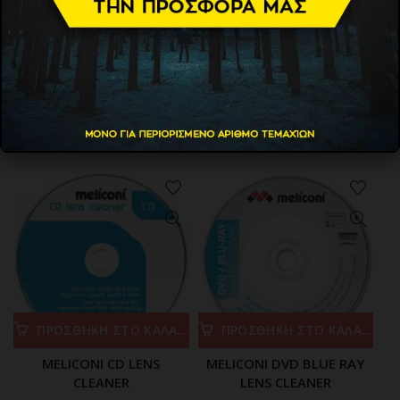
ΠΡΟΣΘΗΚΗ ΣΤΟ ΚΑΛΑΘΙ
ΠΡΟΣΘΗΚΗ ΣΤΟ ΚΑΛΑΘΙ
CD SLIMCASE DISC 5.2MM
Maxell DVD-R 16x 4,7GB 10
CLEAR TRAY 10TMX
TEMAXIA
3.60
€
2.90
€
ΠΡΟΣΘΗΚΗ ΣΤΟ ΚΑΛΑΘΙ
ΠΡΟΣΘΗΚΗ ΣΤΟ ΚΑΛΑΘΙ
MELICONI CD LENS
MELICONI DVD BLUE RAY
CLEANER
LENS CLEANER