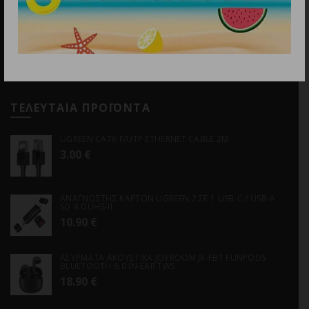
Email
info@discountstore.gr
ΤΕΛΕΥΤΑΙΑ ΠΡΟΪΟΝΤΑ
UGREEN CAT6 F/UTP ETHERNET CABLE 2M
3.00
€
ΑΝΑΓΝΩΣΤΗΣ ΚΑΡΤΩΝ UGREEN 2 ΣΕ 1 USB-C / USB-A
SD 4.0 UHS-II
10.90
€
ΑΣΥΡΜΑΤΑ ΑΚΟΥΣΤΙΚΑ JOYROOM JR-FB1 FUNPODS
BLUETOOTH 6.0 IN-EAR TWS
18.90
€