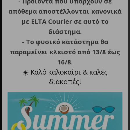
- Προϊόντα που υπάρχουν σε
απόθεμα αποστέλλονται κανονικά
Διεύθυνση
Εμμανουήλ Μπενάκη 10, Αθήνα
με ELTA Courier σε αυτό το
διάστημα.
- Το φυσικό κατάστημα θα
παραμείνει κλειστό από 13/8 έως
16/8.
☀️
Καλό καλοκαίρι & καλές
Τηλέφωνο
διακοπές!
211 0137 854