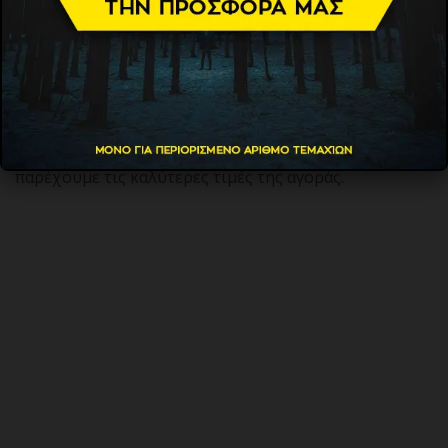
προτείνουμε την καλύτερη και πιο οικονομική
λύση.
Διαθέτουμε για εσάς, μπαταρίες, αξεσουάρ κινητής
τηλεφωνίας, USB, MEMORY CARDS, DVD, CD και
δεκάδες άλλες λύσεις. Δείτε τον κατάλογο των
προϊόντων μας και θα συμφωνήσετε μαζί μας ότι
παρέχουμε τις καλύτερες τιμές της αγοράς.