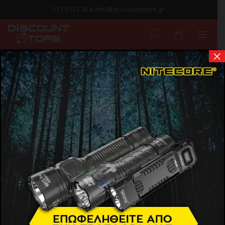
211 0137 854 info@discountstore.gr
0
×
ΣΧΕΤΙΚΑ ΜΕ ΜΑΣ
Αρχική
Σχετικά με μας
Το κατάστημα μας δραστηριοποιείται στο χώρο της
μπαταρίας και όχι μόνο, από το 1965. Με πρώτη
προτεραιότητά μας όλους εσάς και σε συνδυασμό με
την αγάπη μας για τη δουλειά μας, έχουμε εξελίξει
το κατάστημά μας και σας περιμένουμε. Είμαστε εδώ,
έτοιμοι να σας εξυπηρετήσουμε και να σας