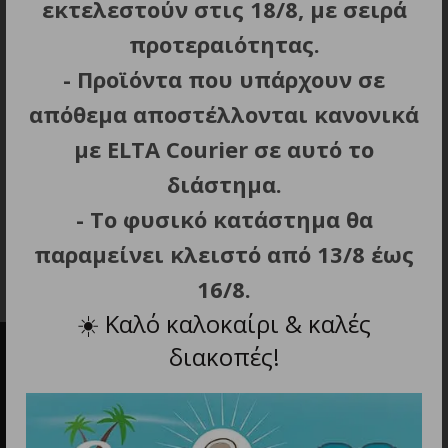
εκτελεστούν στις 18/8, με σειρά
προτεραιότητας.
- Προϊόντα που υπάρχουν σε
απόθεμα αποστέλλονται κανονικά
ΠΡΟΣΘΗΚΗ ΣΤΟ ΚΑΛΑΘΙ
με ELTA Courier σε αυτό το
Προέκταση Καλωδίου
διάστημα.
Σούκο 3 μέτρα (3 x 1.5
mm²)
- Το φυσικό κατάστημα θα
8.90
€
παραμείνει κλειστό από 13/8 έως
16/8.
☀️
Καλό καλοκαίρι & καλές
διακοπές!