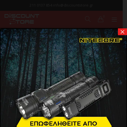
211 0137 854 info@discountstore.gr
0
×
ΗΛΕΚΤΡΟΛΟΓΙΚΟΣ
ΕΞΟΠΛΙΣΜΟΣ
Αρχική σελίδα
Προϊόντα
Οικιακός Εξοπλισμός
Ηλεκτρολογικός Εξοπλισμός
Show Sidebar