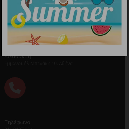
Διεύθυνση
Εμμανουήλ Μπενάκη 10, Αθήνα
Τηλέφωνο