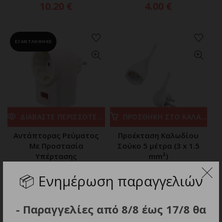
10.20
€
4.00
€
ΕΞΑΝΤΛΗΘΗΚΕ
ΔΙΑΒΑΣΤΕ ΠΕΡΙΣΣΟΤΕΡΑ
ΠΡΟΣΘΗΚΗ ΣΤΟ ΚΑΛΑΘΙ
Αντάπτορας Ρεύματος
Προέκταση Καλωδίου
Με Προστασία
Σούκο 5 μέτρα (3 x 1.5
Υπέρτασης
mm²)
4.60
€
11.00
€
📦
Ενημέρωση παραγγελιών
- Παραγγελίες από 8/8 έως 17/8 θα