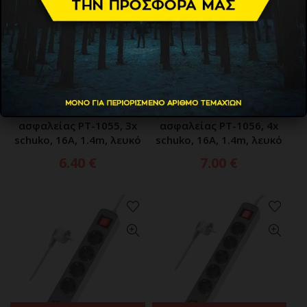
ΠΡΟΣΘΗΚΗ ΣΤΟ ΚΑΛΑΘΙ
ΠΡΟΣΘΗΚΗ ΣΤΟ ΚΑΛΑΘΙ
POWERTECH πολύπριζο
POWERTECH πολύπριζο
ασφαλείας PT-1055, 3x
ασφαλείας PT-1056, 4x
schuko, 16A, 1.4m, λευκό
schuko, 16A, 1.4m, λευκό
6.40
€
7.00
€