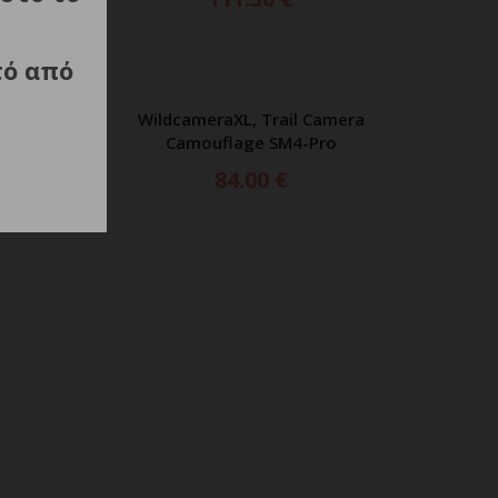
τό από
era
WildcameraXL, Trail Camera
ΑΘΙ
ΠΡΟΣΘΗΚΗ ΣΤΟ ΚΑΛΑΘΙ
i
Camouflage SM4-Pro
84.00
€