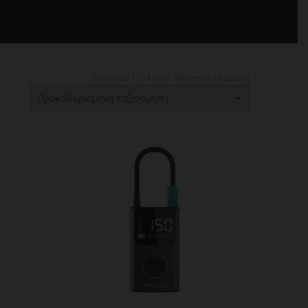
Βλέπετε 1–24 από 96 αποτελέσματα