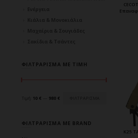
CECOT
Π
Ενέργεια
Επαναφο
Κιάλια & Μονοκιάλια
Μαχαίρια & Σουγιάδες
Σακίδια & Τσάντες
ΦΙΛΤΡΑΡΙΣΜΑ ΜΕ ΤΙΜΗ
Ελάχιστη
Μέγιστη
Τιμή:
10 €
—
980 €
ΦΙΛΤΡΑΡΙΣΜΑ
τιμή
τιμή
ΦΙΛΤΡΑΡΙΣΜΑ ΜΕ BRAND
K25 T
Π
(31)