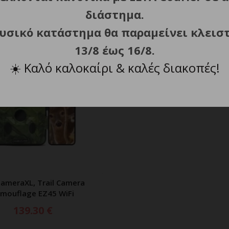
διάστημα.
φυσικό κατάστημα θα παραμείνει κλεισ
13/8 έως 16/8.
WildcameraXL, Trail Cam
ΠΡΟΣΘΗΚΗ ΣΤΟ ΚΑΛ
☀️
Καλό καλοκαίρι & καλές διακοπές!
Camouflage EZ60 WiF
174.30
€
cameraXL, Trail Camera
ΡΟΣΘΗΚΗ ΣΤΟ ΚΑΛΑΘΙ
mouflage EZ45 WiFi
139.30
€