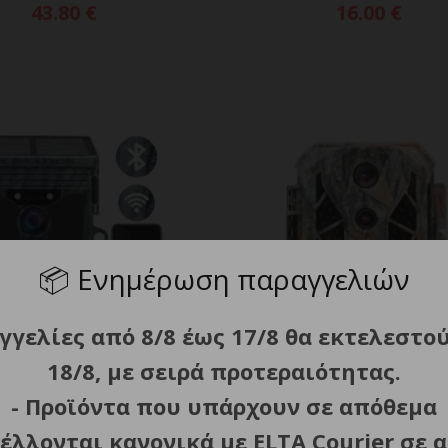
43.80
€
16.00
€
📦
Ενημέρωση παραγγελιών
γγελίες από 8/8 έως 17/8 θα εκτελεστο
18/8, με σειρά προτεραιότητας.
cameraXL, Trail Camera
WildcameraXL, Trail Cam
ΡΟΣΘΗΚΗ ΣΤΟ ΚΑΛΑΘΙ
ΠΡΟΣΘΗΚΗ ΣΤΟ ΚΑΛ
- Προϊόντα που υπάρχουν σε απόθεμα
ouflage EZ-Solar WiFi
Camouflage EZ2-Elite
έλλονται κανονικά με ELTA Courier σε α
209.00
€
139.30
€