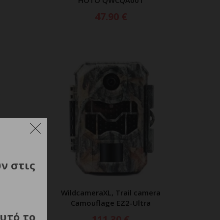
47.90
€
ύν στις
era
WildcameraXL, Trail camera
ΑΘΙ
ΠΡΟΣΘΗΚΗ ΣΤΟ ΚΑΛΑΘΙ
Camouflage EZ2-Ultra
υτό το
111.30
€