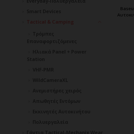
Everyday-Πολυεργαλεία
Baseu
Δ
Smart Devices
Αυτοκιν
Tactical & Camping
Τρόμπες
Επαναφορτιζόμενες
Ηλιακά Panel + Power
Station
VHF-PMR
WildCameraXL
Ανεμιστήρες χειρός
Απωθητές Εντόμων
Εκκινητές Αυτοκινήτου
Πολυεργαλεία
Γάντια Tactical-Mechanix Wear