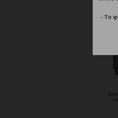
- Το 
Wild
Π
Ca