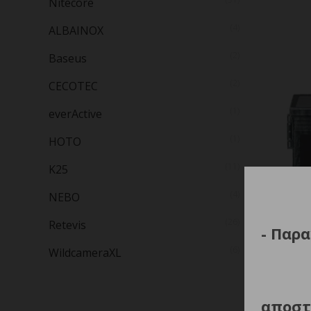
Nitecore
(4)
ALBAINOX
(2)
Baseus
(2)
CECOTEC
(1)
everActive
(1)
HOTO
(11)
K25
(4)
NEBO
(26)
Retevis
- Παρα
(6)
WildcameraXL
Wild
Π
Cam
αποστ