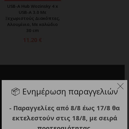
USB-A Hub Wozinsky 4 x
USB-A 3.0 Με
Ξεχωριστούς Διακόπτες,
Αλουμίνιο, Με καλώδιο
30 cm
11.20
€
📦
Ενημέρωση παραγγελιών
- Παραγγελίες από 8/8 έως 17/8 θα
εκτελεστούν στις 18/8, με σειρά
προτεραιότητας.