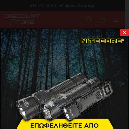
211 0137 854 info@discountstore.gr
0
×
HUB
Αρχική σελίδα
Προϊόντα
Περιφερειακά
Ηλεκτρονικών Υπολογιστών
HUB
Show Sidebar