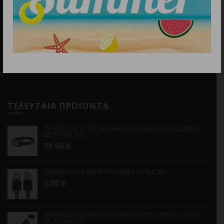
Email
info@discountstore.gr
ΤΕΛΕΥΤΑΙΑ ΠΡΟΪΟΝΤΑ
ΦΑΚΟΣ LED NITECORE HEADLAMP HA19, 600 LUMENS
MCT, RGB, CRI
39.90
€
UGREEN CAT6 F/UTP ETHERNET CABLE 2M
3.00
€
ΑΝΑΓΝΩΣΤΗΣ ΚΑΡΤΩΝ UGREEN 2 ΣΕ 1 USB-C / USB-A
SD 4.0 UHS-II