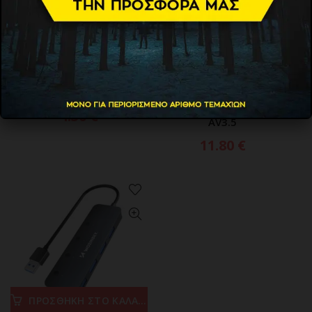
ΠΡΟΣΘΗΚΗ ΣΤΟ ΚΑΛΑΘΙ
ΠΡΟΣΘΗΚΗ ΣΤΟ ΚΑΛΑΘΙ
Dudao HUB 4in1 USB-C –
Tech-Protect HB06 HUB
4x USB-A
Adapter 8in1 TYPE-C +
USB2.0 + USB3.0 + SD/TF +
4.50
€
AV3.5
11.80
€
ΠΡΟΣΘΗΚΗ ΣΤΟ ΚΑΛΑΘΙ