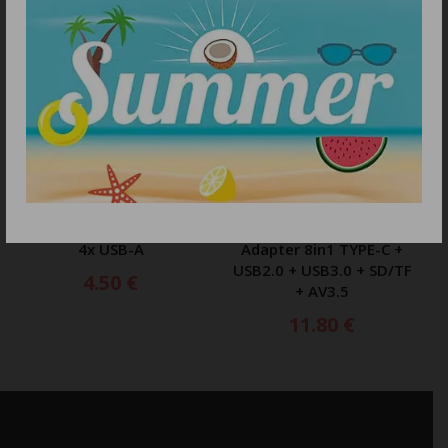
ΠΡΟΣΘΗΚΗ ΣΤΟ ΚΑΛΑΘΙ
ΠΡΟΣΘΗΚΗ ΣΤΟ ΚΑΛΑΘΙ
Dudao HUB 4in1 USB-C –
Tech-Protect HB06 HUB
4x USB-A
Adapter 8in1 TYPE-C +
USB2.0 + USB3.0 + SD/TF
4.50
€
+ AV3.5
11.80
€