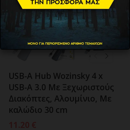
USB-A Hub Wozinsky 4 x
USB-A 3.0 Με Ξεχωριστούς
Διακόπτες, Αλουμίνιο, Με
καλώδιο 30 cm
11.20
€