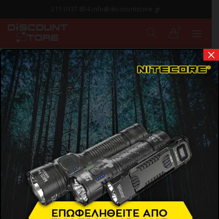
211 0137 854 info@discountstore.gr
0
×