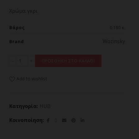
Χρώμα: γκρι
Βάρος
0.180 κ.
Wozinsky
Brand
USB-A Hub Wozinsky 4 x USB-A 3.0 Με Ξεχωριστούς Διακ
ΠΡΟΣΘΗΚΗ ΣΤΟ ΚΑΛΑΘΙ
Add to wishlist
Κατηγορία:
HUB
Κοινοποίηση