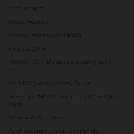
Προδιαγραφές:
Μάρκα: Wozinsky
Μοντέλο: Wozinsky WHS080YSS
Chipset: GL3510
Είσοδος: USB-A 3.0 (καλώδιο σήματος): έως 5
Gbps
micro USB (για τροφοδοσία): 5V / 4A
Έξοδος: 4 × USB-A 3.0: έως 5 Gbps, 5V / 0.9A (ανά
θύρα)
Μήκος καλωδίου: 30 cm
Υλικό: κράμα αλουμινίου, πλαστικό ABS