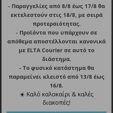
κάθε θύρας – χωρίς να χρειάζεται να αποσυνδέετε
- Παραγγελίες από 8/8 έως 17/8 θα
συνεχώς συσκευές.
εκτελεστούν στις 18/8, με σειρά
Το περίβλημα αλουμινίου παρέχει όχι μόνο μια
προτεραιότητας.
κομψή εμφάνιση, αλλά και εξαιρετική απαγωγή
- Προϊόντα που υπάρχουν σε
θερμότητας, η οποία επηρεάζει τη σταθερότητα της
εργασίας.
απόθεμα αποστέλλονται κανονικά
με ELTA Courier σε αυτό το
Η συμπαγής μορφή, η εξωτερική υποστήριξη
τροφοδοσίας και η συμβατότητα με πολλές
διάστημα.
συσκευές καθιστούν αυτόν τον κόμβο έναν
- Το φυσικό κατάστημα θα
αναντικατάστατο σύντροφο για την καθημερινή
εργασία
παραμείνει κλειστό από 13/8 έως
16/8.
☀️
Καλό καλοκαίρι & καλές
διακοπές!
ΣΧΕΤΙΚΑ ΠΡΟΪΟΝΤΑ