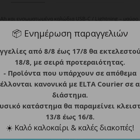
Ah και ενσωματωμένα καλώδια USB-C / Lightning – μαύρο
📦
Ενημέρωση παραγγελιών
λογή για ταξίδια – ακόμη και με αεροπλάνο.
σκευές ταυτόχρονα, ώστε να μην ξεμένετε ποτέ από πρόσβα
γγελίες από 8/8 έως 17/8 θα εκτελεστο
18/8, με σειρά προτεραιότητας.
σει σε οποιαδήποτε τσάντα ή σακίδιο πλάτης.
- Προϊόντα που υπάρχουν σε απόθεμα
ightning εξαλείφουν την ανάγκη μεταφοράς πρόσθετων αξ
έλλονται κανονικά με ELTA Courier σε α
λουθείτε συνεχώς την κατάσταση φόρτισης και οι προηγμ
διάστημα.
φυσικό κατάστημα θα παραμείνει κλεισ
13/8 έως 16/8.
☀️
Καλό καλοκαίρι & καλές διακοπές!