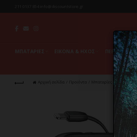
211 0137 854 info@discountstore.gr
MΠΑΤΑΡΙΕΣ
ΕΙΚΟΝΑ & ΗΧΟΣ
ΠΕΡΙΦΕΡΕΙΑ
Αρχική σελίδα
Προϊόντα
Mπαταρίες
Φορητές Μ