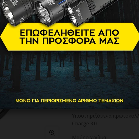
Lightning
14.00
€
Είσοδος: USB-C: DC 5V/3A, 9
Έξοδος: Θύρα USB-C: DC 5V / 3
20W)
Θύρα USB-A: DC 10V / 2,25A, 5
Καλώδιο USB-C: DC 10V/2,25A
Καλώδιο Lightning: 5V/2,4A
Υποστηριζόμενα πρωτόκολλα
Charge 3.0
Μαύρο χρώμα