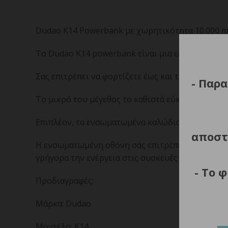
Dudao K14 Powerbank με χωρητικότητα 10.000 m
Το Dudao K14 powerbank είναι μια εξαιρετική επι
Σας επιτρέπει να φορτίζετε έως και τέσσερις συ
- Παρα
Το μικρό του μέγεθος το καθιστά εύκολο να χωρέ
Επιπλέον, τα ενσωματωμένα καλώδια USB-C και L
αποστ
Η ενσωματωμένη οθόνη σάς επιτρέπει να παρακο
γρήγορα την ενέργεια στις συσκευές σας.
- Το 
Προδιαγραφές:
Μάρκα: Dudao
Μοντέλο: K14