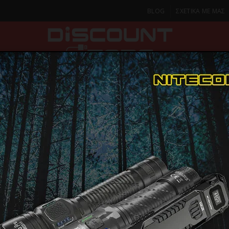
BLOG
ΣΧΕΤΙΚΑ ΜΕ ΜΑΣ
ΚΑ
SMARTPHONES & TABLETS
ΦΑΚΟΙ
ΟΙΚΙΑ
ΦΡΟΝΤΙΔΑ
παταρίες PowerBanks
Dudao K14 power bank 10000mAh με καλώδια USB
Dudao K14 
10000mAh μ