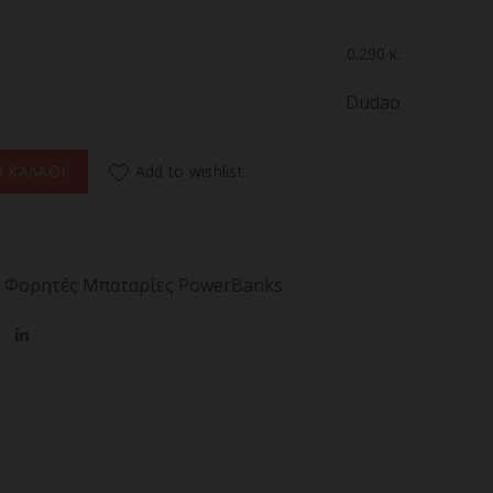
0.290 κ.
Dudao
00mAh με καλώδια USB-C / Lightning ποσότητα
Add to wishlist
 ΚΑΛΑΘΙ
Φορητές Μπαταρίες PowerBanks