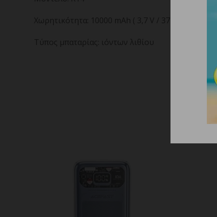
Χωρητικότητα: 10000 mAh ( 3,7 V / 37 Wh)
Τύπος μπαταρίας: ιόντων λιθίου