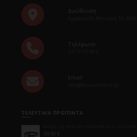
Διεύθυνση
Εμμανουήλ Μπενάκη 10, Αθή
Τηλέφωνο
211 0137 854
Email
info@discountstore.gr
ΤΕΛΕΥΤΑΙΑ ΠΡΟΪΟΝΤΑ
ΦΑΚΟΣ LED NITECORE HEADLAMP HA19, 600 LUMENS
39.90
€