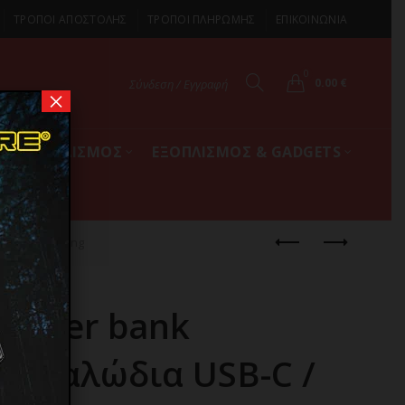
ΤΡΟΠΟΙ ΑΠΟΣΤΟΛΗΣ
ΤΡΟΠΟΙ ΠΛΗΡΩΜΗΣ
ΕΠΙΚΟΙΝΩΝΙΑ
0
0.00
€
Σύνδεση / Εγγραφή
×
ΚΟΣ ΕΞΟΠΛΙΣΜΟΣ
ΕΞΟΠΛΙΣΜΟΣ & GADGETS
-C / Lightning
power bank
ε καλώδια USB-C /