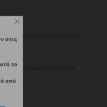
ση στις αγαπημένες σας εφαρμογές ή επαφές.
ύν στις
εσουάρ.
υτό το
ένες τεχνολογίες φόρτισης αποκαθιστούν
τό από