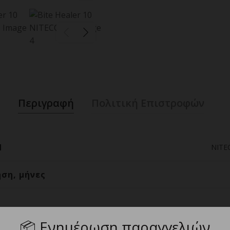
Περιγραφή
Πολιτική Επιστροφών
d
NITE
ηση, μήνες
τάσεις, mm
60mm x 16mm x 
📦
Ενημέρωση παραγγελιών