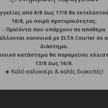
ς, g
γγελίες από 8/8 έως 17/8 θα εκτελεστο
18/8, με σειρά προτεραιότητας.
- Προϊόντα που υπάρχουν σε απόθεμα
ΣΧΕΤΙΚΑ ΠΡΟΪΟΝΤΑ
έλλονται κανονικά με ELTA Courier σε α
διάστημα.
φυσικό κατάστημα θα παραμείνει κλεισ
ΤΗΣ ΕΝΤΟΜΩΝ NITECORE
ΑΠΩΘΗΤΗΣ ΕΝΤΟΜΩΝ NIT
ΠΡΟΣΘΗΚΗ ΣΤΟ ΚΑΛΑΘΙ
ΠΡΟΣΘΗΚΗ ΣΤΟ ΚΑΛ
13/8 έως 16/8.
EMR25
EMR30SE
☀️
Καλό καλοκαίρι & καλές διακοπές!
89.80
€
24.90
€