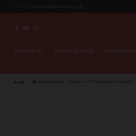
211 0137 854 info@discountstore.gr
MΠΑΤΑΡΙΕΣ
ΕΙΚΟΝΑ & ΗΧΟΣ
ΠΕΡΙΦΕΡΕΙΑ
Αρχική σελίδα
Προϊόντα
Εξοπλισμός & Gadgets