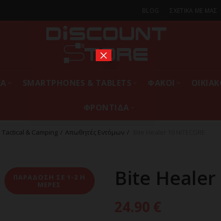
BLOG
ΣΧΕΤΙΚΑ ΜΕ ΜΑΣ
×
ΚΑ
SMARTPHONES & TABLETS
ΦΑΚΟΙ
ΟΙΚΙΑ
ΦΡΟΝΤΙΔΑ
Tactical & Camping
Απωθητές Εντόμων
Bite Healer 10 NITECORE
Bite Heale
ΠΑΡΑΔΟΣΗ ΣΕ 1-2 Η
ΜΕΡΕΣ
24.90
€