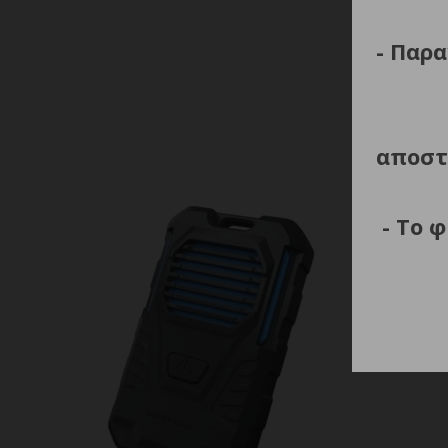
Βάρο
- Παρα
αποστ
- Το 
ΑΠΩΘΗ