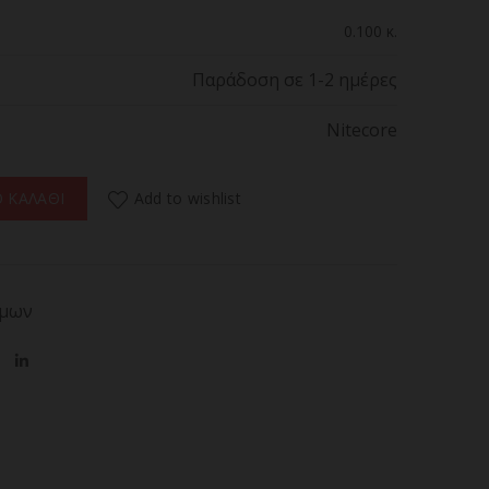
0.100 κ.
Παράδοση σε 1-2 ημέρες
Nitecore
ποσότητα
Add to wishlist
 ΚΑΛΑΘΙ
όμων