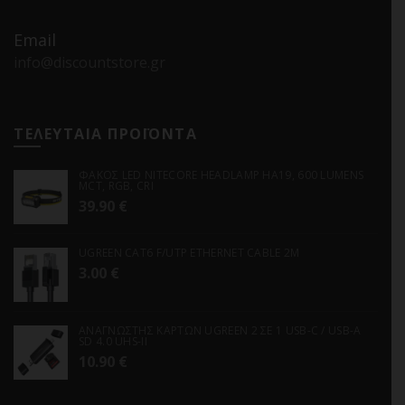
Email
info@discountstore.gr
ΤΕΛΕΥΤΑΙΑ ΠΡΟΪΟΝΤΑ
ΦΑΚΟΣ LED NITECORE HEADLAMP HA19, 600 LUMENS
MCT, RGB, CRI
39.90
€
UGREEN CAT6 F/UTP ETHERNET CABLE 2M
3.00
€
ΑΝΑΓΝΩΣΤΗΣ ΚΑΡΤΩΝ UGREEN 2 ΣΕ 1 USB-C / USB-A
SD 4.0 UHS-II
10.90
€