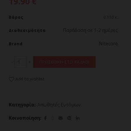
19.90
€
Βάρος
0.110 κ.
Παράδοση σε 1-2 ημέρες
Διαθεσιμότητα
Nitecore
Brand
ΑΠΩΘΗΤΗΣ ΕΝΤΟΜΩΝ NITECORE EMR15 ποσότητα
ΠΡΟΣΘΗΚΗ ΣΤΟ ΚΑΛΑΘΙ
Add to wishlist
Κατηγορία:
Απωθητές Εντόμων
Κοινοποίηση