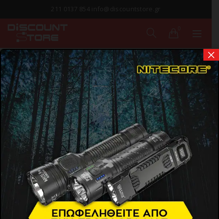
211 0137 854 info@discountstore.gr
0
×
ΠΑΡΑΔΟΣΗ ΣΕ
1-2 ΗΜΕΡΕΣ