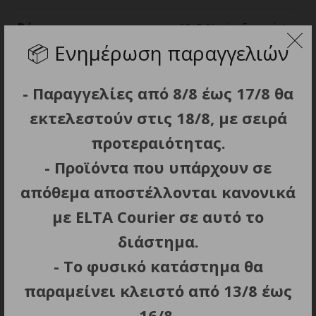
Βάρος, g
62±5 (Χωρίς αξεσουάρ)
📦
Ενημέρωση παραγγελιών
- Παραγγελίες από 8/8 έως 17/8 θα
εκτελεστούν στις 18/8, με σειρά
ΣΧΕΤΙΚΑ ΠΡΟΪΟΝΤΑ
προτεραιότητας.
- Προϊόντα που υπάρχουν σε
ΕΞΑΝΤΛΗΘΗΚΕ
απόθεμα αποστέλλονται κανονικά
με ELTA Courier σε αυτό το
διάστημα.
- Το φυσικό κατάστημα θα
ΔΙΑΒΑΣΤΕ ΠΕΡΙΣΣΟΤΕΡΑ
ΠΡΟΣΘΗΚΗ ΣΤΟ ΚΑΛΑΘΙ
παραμείνει κλειστό από 13/8 έως
ΕΝΤΟΜΟΠΑΓΙΔΑ SKEETER
ΑΠΩΘΗΤΗΣ ΕΝΤΟΜΩΝ
16/8.