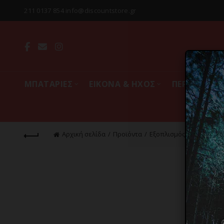
211 0137 854 info@discountstore.gr
MΠΑΤΑΡΙΕΣ
ΕΙΚΟΝΑ & ΗΧΟΣ
ΠΕΡΙΦΕΡΕΙΑ
Αρχική σελίδα
Προϊόντα
Εξοπλισμός & Gadgets