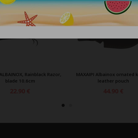
ALBAINOX, Rainblack Razor,
ΜΑΧΑΙΡΙ Albainox ornated k
ΠΡΟΣΘΗΚΗ ΣΤΟ ΚΑΛΑΘΙ
ΠΡΟΣΘΗΚΗ ΣΤΟ ΚΑΛ
blade 10.6cm
leather pouch
22.90
€
44.90
€