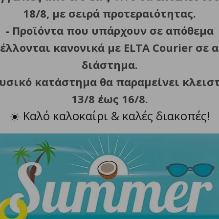
18/8, με σειρά προτεραιότητας.
ς, mm
- Προϊόντα που υπάρχουν σε απόθεμα
έλλονται κανονικά με ELTA Courier σε α
θος λεπίδας, mm
διάστημα.
ς λαβής, mm
φυσικό κατάστημα θα παραμείνει κλεισ
13/8 έως 16/8.
ς λεπίδας, mm
☀️
Καλό καλοκαίρι & καλές διακοπές!
ΣΧΕΤΙΚΑ ΠΡΟΪΟΝΤΑ