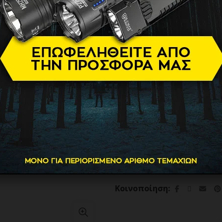
26.90
€
Βάρος
Διαθεσιμότητα
Brand
ΣΟΥΓΙΑΣ K25 penknife TAN 
ΠΡΟΣΘΗΚΗ ΣΤΟ
Κατηγορία:
Μαχαίρια & Σο
Κοινοποίηση