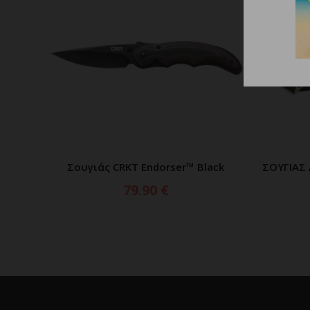
Σουγιάς CRKT Endorser™ Black
ΣΟΥΓΙΑΣ 
ΠΡΟΣΘΗΚΗ ΣΤΟ ΚΑΛΑΘΙ
79.90
€