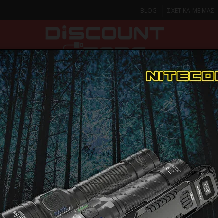
BLOG
ΣΧΕΤΙΚΑ ΜΕ ΜΑΣ
ΚΑ
SMARTPHONES & TABLETS
ΦΑΚΟΙ
ΟΙΚΙΑ
ΦΡΟΝΤΙΔΑ
Μαχαίρια & Σουγιάδες
ΣΟΥΓΙΑΣ K25 penknife TAN sation rubber, Bl.9cm
ΣΟΥΓΙΑΣ K2
ΠΑΡΑΔΟΣΗ ΣΕ 1-2 Η
ΜΕΡΕΣ
sation rubb