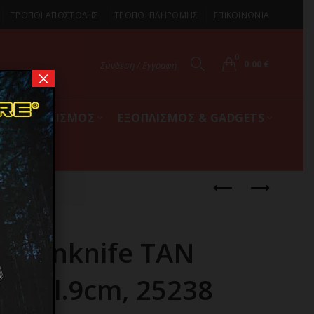
ΤΡΟΠΟΙ ΑΠΟΣΤΟΛΗΣ
ΤΡΟΠΟΙ ΠΛΗΡΩΜΗΣ
ΕΠΙΚΟΙΝΩΝΙΑ
0
0.00
€
Σύνδεση / Εγγραφή
×
ΚΟΣ ΕΞΟΠΛΙΣΜΟΣ
ΕΞΟΠΛΙΣΜΟΣ & GADGETS
, 25238
5 penknife TAN
er, Bl.9cm, 25238