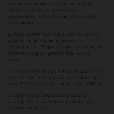
της Cecotec προσφέρει γρήγορο και εύκολο
φούσκωμα σε λάστιχα αυτοκινήτου,
μοτοσυκλέτας, ποδηλάτου και scooter, καθώς
και σε μπάλες.
Διαθέτει μέγιστη πίεση έως 150 psi/10.3 bar για
γρήγορο και ακριβές φούσκωμα και
ενσωματωμένο LED φως επιτρέπει τη χρήση της
σε σκοτεινά σημεία ή κατά τη διάρκεια της
νύχτας.
Η συσκευή λειτουργεί με διπλή μπαταρία λιθίου
7.4 V (2 x 2000 mAh), φορτίζει σε περίπου 4 ώρες
μέσω USB Type-C, και έχει βάρος μόλις 0.480 kg.
Ο συμπαγής σχεδιασμός διευκολύνει τη
μεταφορά και την αποθήκευση. Δυνατότητα
μέτρησης σε Bar/Psi.