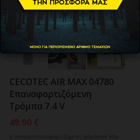
CECOTEC AIR MAX 04780
Επαναφορτιζόμενη
Τρόμπα 7.4 V
49.90
€
Η compact επαναφορτιζόμενη τρόμπα Air Max