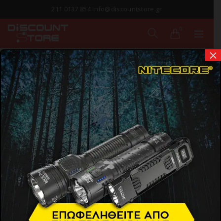
211 0137 854 info@discountstore.gr
0
×
ΠΑΡΑΔΟΣΗ ΣΕ
1-2 ΗΜΕΡΕΣ