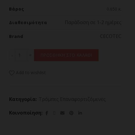
Βάρος
0.650 κ.
Παράδοση σε 1-2 ημέρες
Διαθεσιμότητα
CECOTEC
Brand
CECOTEC AIR MAX 04780 Επαναφορτιζόμενη Τρόμπα 7.4
ΠΡΟΣΘΗΚΗ ΣΤΟ ΚΑΛΑΘΙ
Add to wishlist
Κατηγορία:
Τρόμπες Επαναφορτιζόμενες
Κοινοποίηση