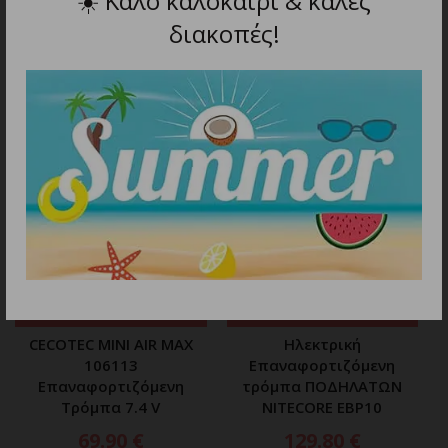
☀️
Καλό καλοκαίρι & καλές
διακοπές!
ΣΧΕΤΙΚΑ ΠΡΟΪΟΝΤΑ
ΠΡΟΣΘΗΚΗ ΣΤΟ ΚΑΛΑΘΙ
ΠΡΟΣΘΗΚΗ ΣΤΟ ΚΑΛΑΘΙ
CECOTEC MINI AIR MAX
Ηλεκτρική
106113
Επαναφορτιζόμενη
Επαναφορτιζόμενη
τρόμπα ΠΟΔΗΛΑΤΩΝ
Τρόμπα 7.4 V
NITECORE EBP10
69.90
€
129.80
€