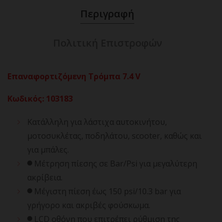
Περιγραφή
Πολιτική Επιστροφών
Επαναφορτιζόμενη Τρόμπα 7.4 V
Κωδικός
:
103183
Κατάλληλη για λάστιχα αυτοκινήτου,
μοτοσυκλέτας, ποδηλάτου, scooter, καθώς και
για μπάλες.
Μέτρηση πίεσης σε Bar/Psi για μεγαλύτερη
ακρίβεια.
Μέγιστη πίεση έως 150 psi/10.3 bar για
γρήγορο και ακριβές φούσκωμα.
LCD οθόνη που επιτρέπει ρύθμιση της