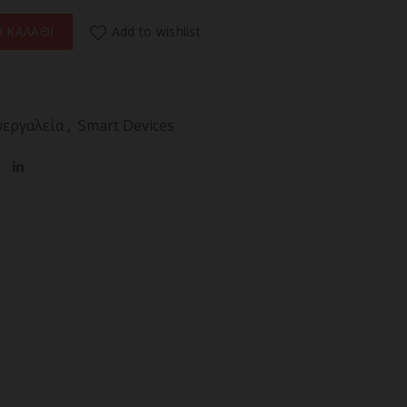
5000 ECOPOWER 04161 Ψηφιακή Ζυγαριά Αποσκευών έως 50 Kg 
Add to wishlist
 ΚΑΛΑΘΙ
υεργαλεία
,
Smart Devices