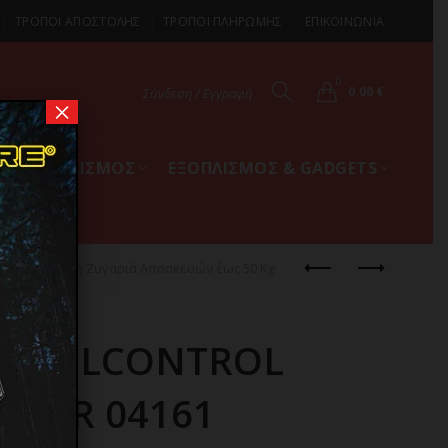
ΤΡΟΠΟΙ ΑΠΟΣΤΟΛΗΣ
ΤΡΟΠΟΙ ΠΛΗΡΩΜΗΣ
ΕΠΙΚΟΙΝΩΝΙΑ
0
0.00
€
Σύνδεση / Εγγραφή
×
ΚΟΣ ΕΞΟΠΛΙΣΜΟΣ
ΕΞΟΠΛΙΣΜΟΣ & GADGETS
161 Ψηφιακή Ζυγαριά Αποσκευών έως 50 Kg
RAVELCONTROL
OWER 04161