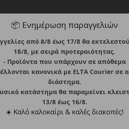
📦
Ενημέρωση παραγγελιών
γγελίες από 8/8 έως 17/8 θα εκτελεστο
ωματωμένο δυναμό της, για την ενεργοποίησή της απαιτείτ
.
18/8, με σειρά προτεραιότητας.
- Προϊόντα που υπάρχουν σε απόθεμα
 υπερφόρτωσης.
έλλονται κανονικά με ELTA Courier σε α
ταλλικό κλείδωμα και ταινία σιλικόνης.
διάστημα.
ταφορά και αποθήκευση.
φυσικό κατάστημα θα παραμείνει κλεισ
13/8 έως 16/8.
☀️
Καλό καλοκαίρι & καλές διακοπές!