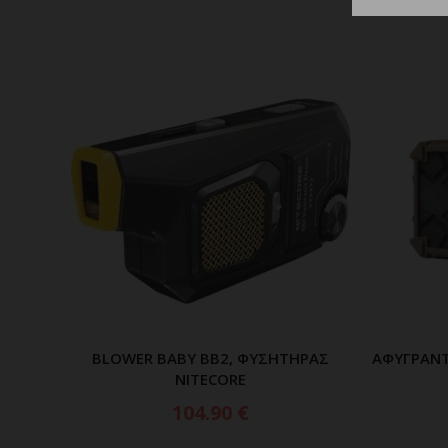
BLOWER BABY BB2, ΦΥΣΗΤΗΡΑΣ
ΑΦΥΓΡΑΝΤ
ΠΡΟΣΘΗΚΗ ΣΤΟ ΚΑΛΑΘΙ
NITECORE
104.90
€