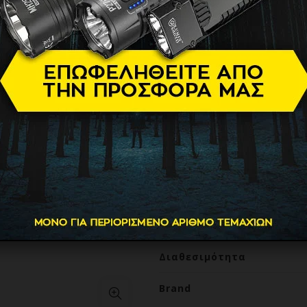
Ψηφιακή Ζ
έως 50 Kg
18.90
€
Ψηφιακή, compact ζυγαριά α
LCD, μέγιστο βάρος μέτρησης
δυνατότητα αυτόματης απενε
όσους ταξιδεύουν συχνά, ε
απαιτείται απλή ανακίνηση 
Βάρος
Διαθεσιμότητα
Brand