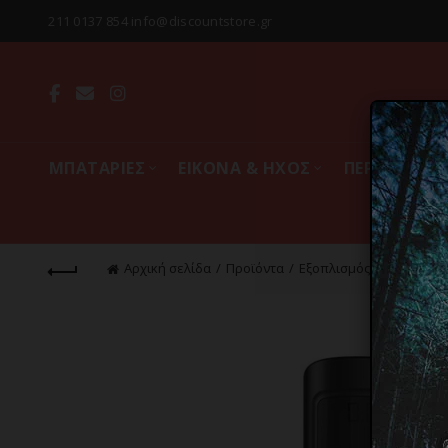
211 0137 854 info@discountstore.gr
MΠΑΤΑΡΙΕΣ
ΕΙΚΟΝΑ & ΗΧΟΣ
ΠΕΡΙΦΕΡΕΙΑ
Αρχική σελίδα
Προϊόντα
Εξοπλισμός & Gadgets