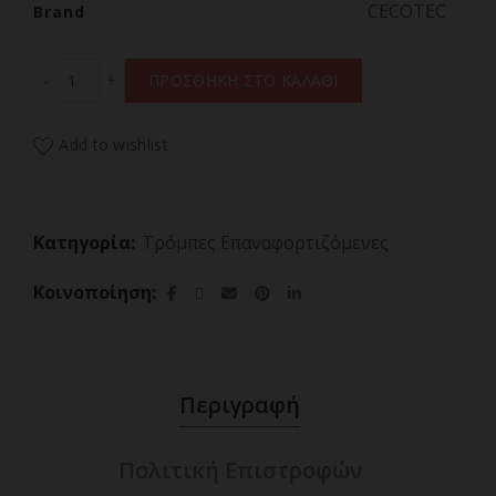
CECOTEC
Brand
CECOTEC MINI AIR MAX 106113 Επαναφορτιζόμενη Τρόμπ
ΠΡΟΣΘΗΚΗ ΣΤΟ ΚΑΛΑΘΙ
Add to wishlist
Κατηγορία:
Τρόμπες Επαναφορτιζόμενες
Κοινοποίηση
Περιγραφή
Πολιτική Επιστροφών