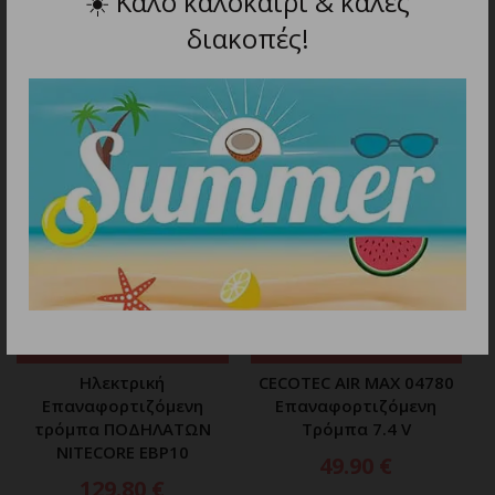
☀️
Καλό καλοκαίρι & καλές
διακοπές!
ΣΧΕΤΙΚΑ ΠΡΟΪΟΝΤΑ
ΠΡΟΣΘΗΚΗ ΣΤΟ ΚΑΛΑΘΙ
ΠΡΟΣΘΗΚΗ ΣΤΟ ΚΑΛΑΘΙ
Ηλεκτρική
CECOTEC AIR MAX 04780
Επαναφορτιζόμενη
Επαναφορτιζόμενη
τρόμπα ΠΟΔΗΛΑΤΩΝ
Τρόμπα 7.4 V
NITECORE EBP10
49.90
€
129.80
€