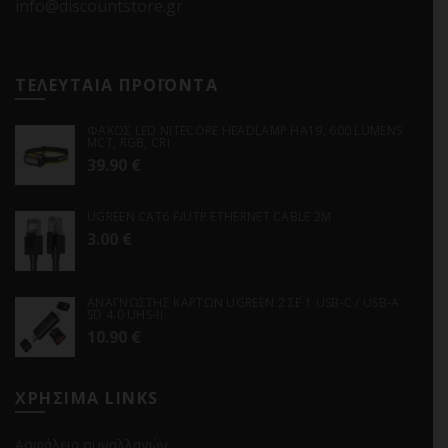
info@discountstore.gr
ΤΕΛΕΥΤΑΙΑ ΠΡΟΪΟΝΤΑ
ΦΑΚΟΣ LED NITECORE HEADLAMP HA19, 600 LUMENS
MCT, RGB, CRI
39.90
€
UGREEN CAT6 F/UTP ETHERNET CABLE 2M
3.00
€
ΑΝΑΓΝΩΣΤΗΣ ΚΑΡΤΩΝ UGREEN 2 ΣΕ 1 USB-C / USB-A
SD 4.0 UHS-II
10.90
€
ΧΡΗΣΙΜΑ LINKS
Ασφάλεια συναλλαγών