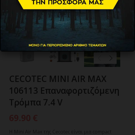
CECOTEC MINI AIR MAX
106113 Επαναφορτιζόμενη
Τρόμπα 7.4 V
69.90
€
Η Mini Air Max της Cecotec είναι μια compact