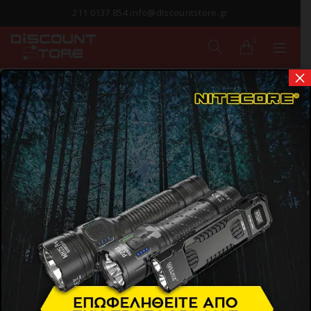
211 0137 854 info@discountstore.gr
0
×
ΠΑΡΑΔΟΣΗ ΣΕ
1-2 ΗΜΕΡΕΣ