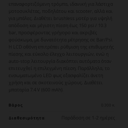
επαναφορτιζόμενη τρόμπα, ιδανική για λάστιχα
μοτοσυκλέτας, ποδηλάτου και scooter, αλλά και
για μπάλες. Διαθέτει brushless μοτέρ για υψηλή
απόδοση και μέγιστη πίεση έως 150 psi / 10.3
bar, προσφέροντας γρήγορο και ακριβές
φούσκωμα, με δυνατότητα μέτρησης σε Bar/Psi.
Η LCD οθόνη επιτρέπει ρύθμιση της επιθυμητής
πίεσης και εύκολο έλεγχο λειτουργιών, ενώ η
auto-stop λειτουργία διακόπτει αυτόματα όταν
επιτευχθεί η επιλεγμένη πίεση. Παράλληλα, το
ενσωματωμένο LED φως εξασφαλίζει άνετη
χρήση και σε σκοτεινούς χώρους. Διαθέτει
μπαταρία 7.4 V (600 mAh).
Βάρος
0.300 κ.
Παράδοση σε 1-2 ημέρες
Διαθεσιμότητα