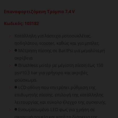
Επαναφορτιζόμενη Τρόμπα 7.4 V
Κωδικός
:
103182
Κατάλληλη για λάστιχα μοτοσυκλέτας,
ποδηλάτου, scooter, καθώς και για μπάλες.
Μέτρηση πίεσης σε Bar/Psi για μεγαλύτερη
ακρίβεια.
Brushless μοτέρ με μέγιστη πίεση έως 150
psi/10.3 bar για γρήγορο και ακριβές
φούσκωμα.
LCD οθόνη που επιτρέπει ρύθμιση της
επιθυμητής πίεσης, επιλογή της κατάλληλης
λειτουργίας και εύκολο έλεγχο της συσκευής.
Ενσωματωμένο LED φως για χρήση σε
σκοτεινά σημεία και κατά τη διάρκεια της