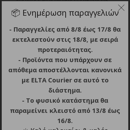
νύχτας.
📦
Ενημέρωση παραγγελιών
Συμπαγής σχεδιασμός για εύκολη μεταφορά
και αποθήκευση.
- Παραγγελίες από 8/8 έως 17/8 θα
Auto-stop λειτουργία: σταματά αυτόματα όταν
εκτελεστούν στις 18/8, με σειρά
φτάσει την επιλεγμένη πίεση.
Λειτουργία αυτόματης απενεργοποίησης
προτεραιότητας.
μετά από 120 sec αδράνειας.
- Προϊόντα που υπάρχουν σε
Μπαταρία: 7.4 V (600 mAh).
απόθεμα αποστέλλονται κανονικά
Θύρα USB Type-C.
με ELTA Courier σε αυτό το
Περιλαμβάνει 4 τύπους ακροφυσίων για
χρήση σε ποδήλατο, μοτοσυκλέτα, scooter ή
διάστημα.
μπάλα.
- Το φυσικό κατάστημα θα
Διαστάσεις προϊόντος (Μ x Π x Υ): 5.8 x 3.7 x8.3
παραμείνει κλειστό από 13/8 έως
cm.
16/8.
Βάρος: 0.196 kg.