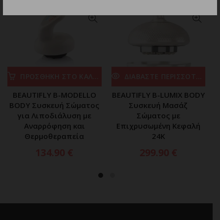
ΕΞΑΝΤΛΗΘΗΚΕ
ΠΡΟΣΘΗΚΗ ΣΤΟ ΚΑΛΑΘΙ
ΔΙΑΒΑΣΤΕ ΠΕΡΙΣΣΟΤΕΡΑ
BEAUTIFLY B-MODELLO
BEAUTIFLY B-LUMIX BODY
BODY Συσκευή Σώματος
Συσκευή Μασάζ
για Λιποδιάλυση με
Σώματος με
Αναρρόφηση και
Επιχρυσωμένη Κεφαλή
Θερμοθεραπεία
24K
134.90
€
299.90
€