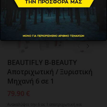
BEAUTIFLY B-BEAUTY
Αποτριχωτική / Ξυριστική
Μηχανή 6 σε 1
79.90
€
Ανακαλύψτε την 6 σε 1 αποτριχωτική και