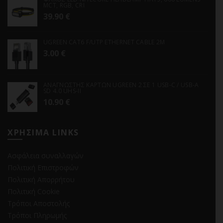
MCT, RGB, CRI
39.90
€
UGREEN CAT6 F/UTP ETHERNET CABLE 2M
3.00
€
ΑΝΑΓΝΩΣΤΗΣ ΚΑΡΤΩΝ UGREEN 2 ΣΕ 1 USB-C / USB-A
SD 4.0 UHS-II
10.90
€
ΧΡΗΣΙΜΑ LINKS
Ασφάλεια συναλλαγών
Πολιτική Επιστροφών
Πολιτική Απορρήτου
Πολιτική Cookie
Τρόποι Αποστολής
Τρόποι Πληρωμής