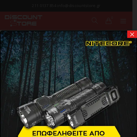
211 0137 854 info@discountstore.gr
0
×
ΠΑΡΑΔΟΣΗ ΣΕ
1-2 ΗΜΕΡΕΣ