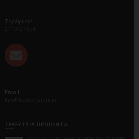
Τηλέφωνο
211 0137 854
Email
info@discountstore.gr
ΤΕΛΕΥΤΑΙΑ ΠΡΟΪΟΝΤΑ
ΦΑΚΟΣ LED NITECORE HEADLAMP HA19, 600 LUMENS