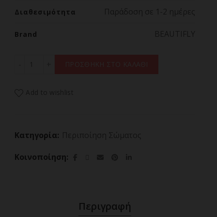
Παράδοση σε 1-2 ημέρες
Διαθεσιμότητα
BEAUTIFLY
Brand
BEAUTIFLY B-BEAUTY Αποτριχωτική / Ξυριστική Μηχανή 
ΠΡΟΣΘΗΚΗ ΣΤΟ ΚΑΛΑΘΙ
Add to wishlist
Κατηγορία:
Περιποίηση Σώματος
Κοινοποίηση
Περιγραφή