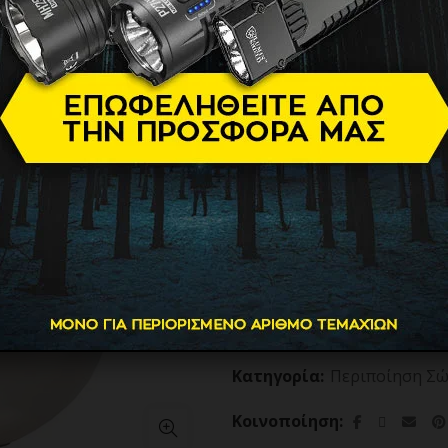
Επιχρυσωμ
299.90
€
Βάρος
Διαθεσιμότητα
Brand
Add to
ΕΞΑΝΤΛΗΜΕΝΟ
Κατηγορία:
Περιποίηση Σώ
Κοινοποίηση