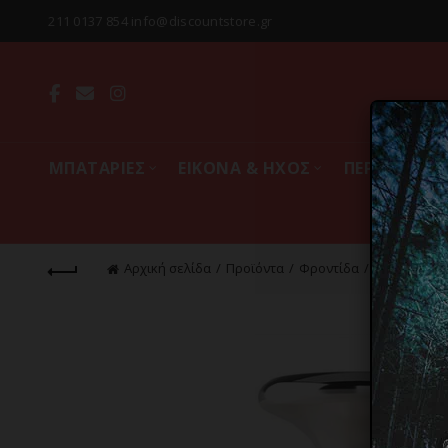
211 0137 854 info@discountstore.gr
MΠΑΤΑΡΙΕΣ
ΕΙΚΟΝΑ & ΗΧΟΣ
ΠΕΡΙΦΕΡΕΙΑ
Αρχική σελίδα
Προϊόντα
Φροντίδα
Σώμα
Περ