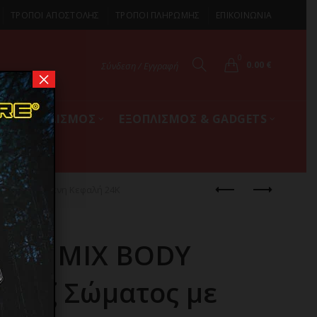
ΤΡΟΠΟΙ ΑΠΟΣΤΟΛΗΣ
ΤΡΟΠΟΙ ΠΛΗΡΩΜΗΣ
ΕΠΙΚΟΙΝΩΝΙΑ
0
0.00
€
Σύνδεση / Εγγραφή
×
ΚΟΣ ΕΞΟΠΛΙΣΜΟΣ
ΕΞΟΠΛΙΣΜΟΣ & GADGETS
ε Επιχρυσωμένη Κεφαλή 24K
 B-LUMIX BODY
ασάζ Σώματος με