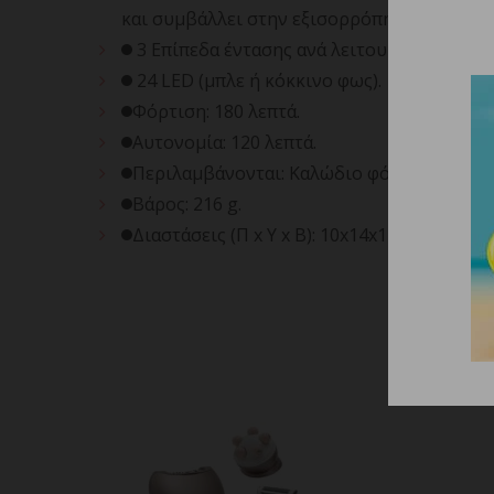
και συμβάλλει στην εξισορρόπηση της ενυ
3 Επίπεδα έντασης ανά λειτουργία.
24 LED (μπλε ή κόκκινο φως).
Φόρτιση: 180 λεπτά.
Αυτονομία: 120 λεπτά.
Περιλαμβάνονται: Καλώδιο φόρτισης USB (
Βάρος: 216 g.
Διαστάσεις (Π x Υ x Β): 10x14x11.5cm.