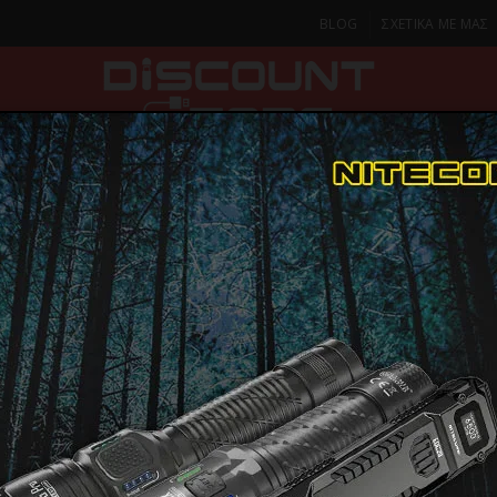
BLOG
ΣΧΕΤΙΚΑ ΜΕ ΜΑΣ
ΚΑ
SMARTPHONES & TABLETS
ΦΑΚΟΙ
ΟΙΚΙΑ
ΦΡΟΝΤΙΔΑ
ιποίηση Σώματος
BEAUTIFLY B-LUMIX BODY Συσκευή Μασάζ Σώματος μ
BEAUTIFLY
ΕΞΑΝΤΛΗΘΗΚΕ
Συσκευή Μ
ΠΑΡΑΔΟΣΗ ΣΕ 1-2 Η
ΜΕΡΕΣ