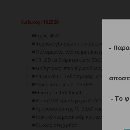
Κωδικός
:
102560
Ισχύς: 48W.
Τεχνολογία διπλού μήκους κύματος φωτό
- Παρα
Πολυμερίζει όλα τα gels και ημιμόνιμα βερ
33 LED με διάρκεια ζωής 50.000 ώρες χρή
Αισθητήρας υπερύθρων: Ενεργοποιείται αυτ
Ψηφιακή LCD οθόνη αφής με ενδείξεις χρό
αποστ
Υλικό κατασκευής: ABS+PC.
Μπαταρία: 15.600mAh.
- Το 
Θύρα USB και πλήκτρο On/Off.
Χρονοδιακόπτης 10, 30,60 και 120 δευτερ
Ιδανικό για μανικιούρ και πεντικιούρ (απ
Εύκολο στη χρήση.