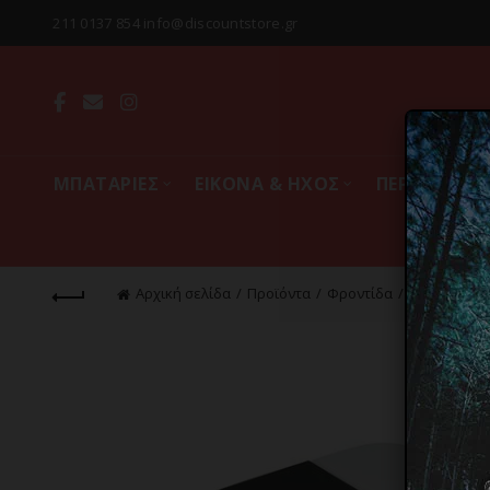
211 0137 854 info@discountstore.gr
MΠΑΤΑΡΙΕΣ
ΕΙΚΟΝΑ & ΗΧΟΣ
ΠΕΡΙΦΕΡΕΙΑ
Αρχική σελίδα
Προϊόντα
Φροντίδα
Σώμα
Man