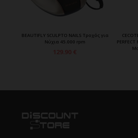
BEAUTIFLY SCULPTO NAILS Τροχός για
CECOTE
ΠΡΟΣΘΗΚΗ ΣΤΟ ΚΑΛΑΘΙ
Νύχια 45.000 rpm
PERFECT 
Μα
129.90
€