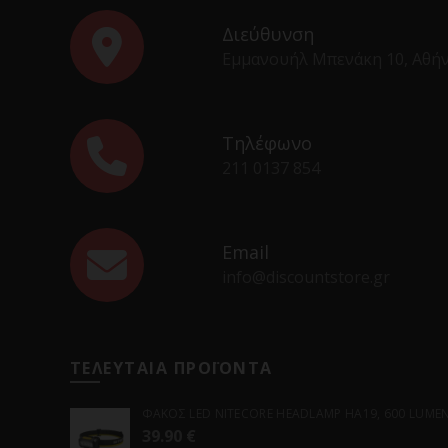
Διεύθυνση
Εμμανουήλ Μπενάκη 10, Αθή
Τηλέφωνο
211 0137 854
Email
info@discountstore.gr
ΤΕΛΕΥΤΑΙΑ ΠΡΟΪΟΝΤΑ
ΦΑΚΟΣ LED NITECORE HEADLAMP HA19, 600 LUMENS
39.90
€