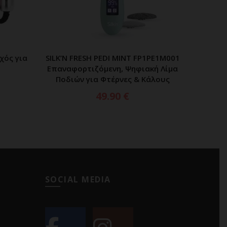
χός για
SILK’N FRESH PEDI MINT FP1PE1M001
BEAUTI
ΑΘΙ
ΠΡΟΣΘΗΚΗ ΣΤΟ ΚΑΛΑΘΙ
Επαναφορτιζόμενη, Ψηφιακή Λίμα
Νυ
Ποδιών για Φτέρνες & Κάλους
Λε
49.90
€
SOCIAL MEDIA