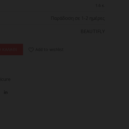
1.6 κ.
Παράδοση σε 1-2 ημέρες
BEAUTIFLY
 Φουρνάκι Νυχιών UV/LED Επαναφορτιζόμενο ποσότητα
Add to wishlist
 ΚΑΛΑΘΙ
icure