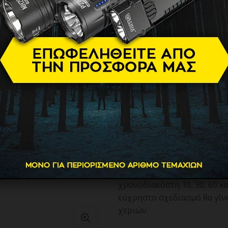
Επαναφορτ
149.90
€
Το επαναφορτιζόμενο φουρνά
είναι ιδανικό για επαγγελμ
διπλού μήκους κύματος φωτ
gels και ημιμόνιμα βερνίκια
Διαθέτει 33 LED για ομοιόμ
αποτελέσματα, ενώ ο αισθη
όταν το χέρι εισέρχεται στ
Η ψηφιακή LCD οθόνη αφής ε
χρονοδιακόπτη 10, 30, 60 κ
εύχρηστο σχεδιασμό θα γίνε
χεριών.