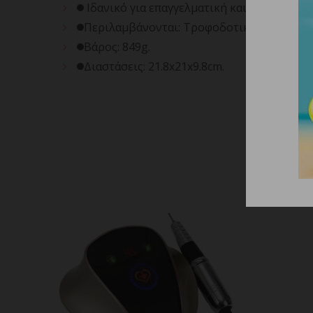
Ιδανικό για επαγγελματική και προσωπική
Περιλαμβάνονται: Τροφοδοτικό και εγχειρ
Βάρος: 849g.
Διαστάσεις: 21.8x21x9.8cm.