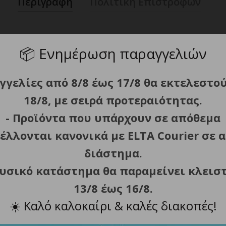
Περιγραφή
Πολιτική Επιστροφών
📦
Ενημέρωση παραγγελιών
ς 365nm + 405nm.
γγελίες από 8/8 έως 17/8 θα εκτελεστο
νίκια.
18/8, με σειρά προτεραιότητας.
σης για ομοιόμορφη κατανομή φωτός και βέλτιστα αποτελέ
- Προϊόντα που υπάρχουν σε απόθεμα
όματα όταν το χέρι εισέρχεται στη συσκευή και απενεργο
νου και λειτουργίας.
έλλονται κανονικά με ELTA Courier σε α
διάστημα.
φυσικό κατάστημα θα παραμείνει κλεισ
13/8 έως 16/8.
ολέπτων.
☀️
Καλό καλοκαίρι & καλές διακοπές!
οσπώμενο κάτω μέρος).