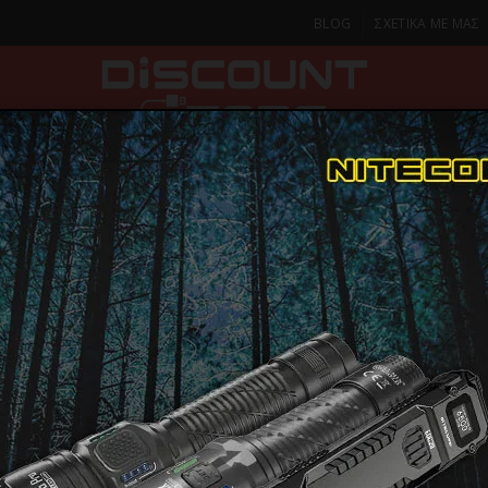
BLOG
ΣΧΕΤΙΚΑ ΜΕ ΜΑΣ
ΚΑ
SMARTPHONES & TABLETS
ΦΑΚΟΙ
ΟΙΚΙΑ
ΦΡΟΝΤΙΔΑ
icure & Pedicure
BEAUTIFLY LUMINA NAILS Φουρνάκι Νυχιών UV/LED Ε
BEAUTIFLY
ΠΑΡΑΔΟΣΗ ΣΕ 1-2 Η
ΜΕΡΕΣ
Φουρνάκι 