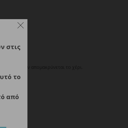
ύν στις
σματα.
ποιείται όταν απομακρύνεται το χέρι.
υτό το
τό από