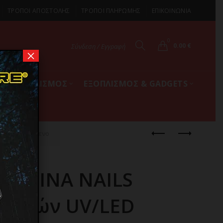
ΤΡΟΠΟΙ ΑΠΟΣΤΟΛΗΣ
ΤΡΟΠΟΙ ΠΛΗΡΩΜΗΣ
ΕΠΙΚΟΙΝΩΝΙΑ
0
0.00
€
Σύνδεση / Εγγραφή
×
ΚΟΣ ΕΞΟΠΛΙΣΜΟΣ
ΕΞΟΠΛΙΣΜΟΣ & GADGETS
παναφορτιζόμενο
 LUMINA NAILS
Νυχιών UV/LED