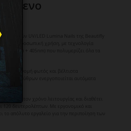
ιζόμενο
κι νυχιών UV/LED Lumina Nails της Beautifly
ατική και προσωπική χρήση, με τεχνολογία
ός (365nm + 405nm) που πολυμερίζει όλα τα
.
ορφη κατανομή φωτός και βέλτιστα
τήρας υπερύθρων ενεργοποιείται αυτόματα
η συσκευή.
μφανίζει τον χρόνο λειτουργίας και διαθέτει
αι 120 δευτερολέπτων. Με εργονομικό και
ι το απόλυτο εργαλείο για την περιποίηση των