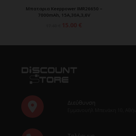
Μπαταρια Keeppower IMR26650 –
ΔΙΑΒΑΣΤΕ ΠΕΡΙΣΣΟΤΕΡΑ
7000mAh, 15A,30A,3,6V
Original
Η
15.00
€
17.40
€
price
τρέχουσα
was:
τιμή
17.40 €.
είναι:
15.00 €.
Διεύθυνση
Εμμανουήλ Μπενάκη 10, Αθή
Τηλέφωνο