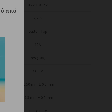
4.2V ± 0.05V
τό από
2,75V
Button Top
10A
Yes (10A)
CC-CV
26.50 mm ± 0.3 mm
69.3 mm ± 0.5 mm
108 g ± 1 g