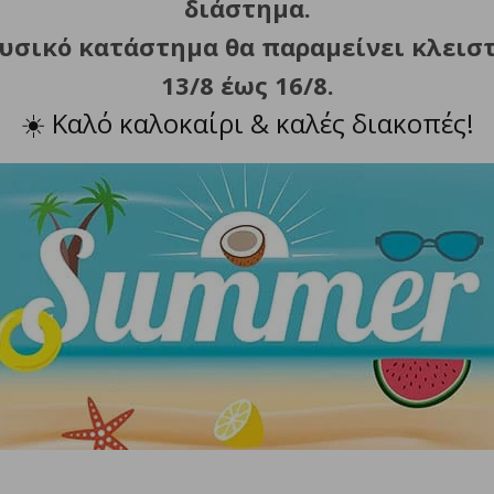
διάστημα.
end voltage
φυσικό κατάστημα θα παραμείνει κλεισ
13/8 έως 16/8.
harge voltage
☀️
Καλό καλοκαίρι & καλές διακοπές!
e terminal
ent (continuous load)
 circuit PCB
ng method
meter
ight
ight