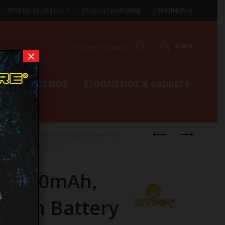
ΤΡΟΠΟΙ ΑΠΟΣΤΟΛΗΣ
ΤΡΟΠΟΙ ΠΛΗΡΩΜΗΣ
ΕΠΙΚΟΙΝΩΝΙΑ
0
0.00
€
Σύνδεση / Εγγραφή
×
ΚΟΣ ΕΞΟΠΛΙΣΜΟΣ
ΕΞΟΠΛΙΣΜΟΣ & GADGETS
on Battery PCB Protected Max Power 10A
,7000mAh,
Li-Ion Battery