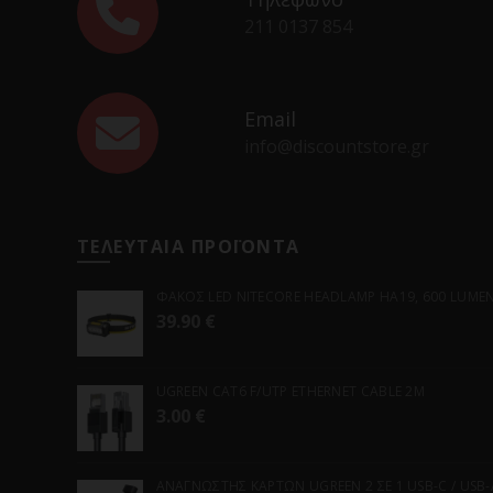
211 0137 854
Email
info@discountstore.gr
ΤΕΛΕΥΤΑΙΑ ΠΡΟΪΟΝΤΑ
ΦΑΚΟΣ LED NITECORE HEADLAMP HA19, 600 LUMENS
39.90
€
UGREEN CAT6 F/UTP ETHERNET CABLE 2M
3.00
€
ΑΝΑΓΝΩΣΤΗΣ ΚΑΡΤΩΝ UGREEN 2 ΣΕ 1 USB-C / USB-A 