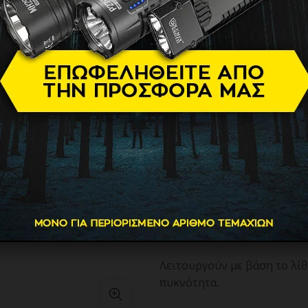
PCB Protec
Power 10A
16.00
€
Λάβετε υπόψη ότι η αφαίρεσ
(PCB) μπορεί να προκαλέσε
Άλλα χαρακτηριστικά: Κυψε
ζωής και υψηλή σταθερότητ
Οι μπαταρίες ιόντων λιθίου 
φαινόμενο μνήμης.
Λειτουργούν με βάση το λίθ
πυκνότητα.