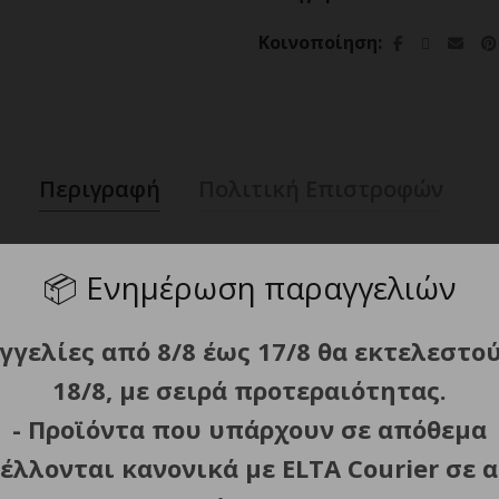
Κοινοποίηση
Περιγραφή
Πολιτική Επιστροφών
📦
Ενημέρωση παραγγελιών
ell
acity
γγελίες από 8/8 έως 17/8 θα εκτελεστο
18/8, με σειρά προτεραιότητας.
capacity
- Προϊόντα που υπάρχουν σε απόθεμα
έλλονται κανονικά με ELTA Courier σε α
l voltage