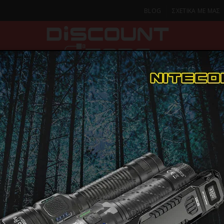
BLOG
ΣΧΕΤΙΚΑ ΜΕ ΜΑΣ
ΚΑ
SMARTPHONES & TABLETS
ΦΑΚΟΙ
ΟΙΚΙΑ
ΦΡΟΝΤΙΔΑ
Li-ion 18650, 21700, 26650
26650
XTAR 26650,7000mAh, 3.6V – 3.7V Li-I
XTAR 26650
ΕΞΑΝΤΛΗΘΗΚΕ
3.6V – 3.7V 
26650