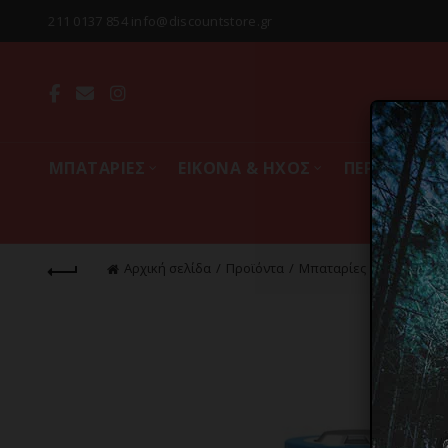
211 0137 854 info@discountstore.gr
MΠΑΤΑΡΙΕΣ
ΕΙΚΟΝΑ & ΗΧΟΣ
ΠΕΡΙΦΕΡΕΙΑ
Αρχική σελίδα
Προϊόντα
Mπαταρίες
Μπαταρίες 