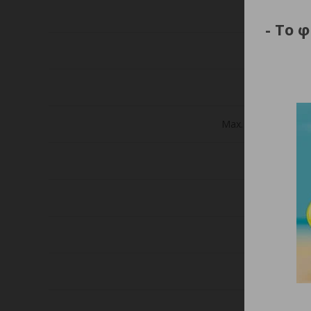
Charging 
- Το 
Final disc
Positiv
Max. Discharge curr
Protective
Chargi
Dia
He
We