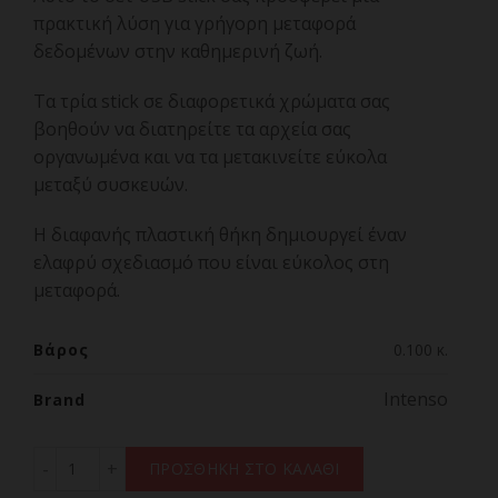
πρακτική λύση για γρήγορη μεταφορά
δεδομένων στην καθημερινή ζωή.
Τα τρία stick σε διαφορετικά χρώματα σας
βοηθούν να διατηρείτε τα αρχεία σας
οργανωμένα και να τα μετακινείτε εύκολα
μεταξύ συσκευών.
Η διαφανής πλαστική θήκη δημιουργεί έναν
ελαφρύ σχεδιασμό που είναι εύκολος στη
μεταφορά.
Βάρος
0.100 κ.
Intenso
Brand
Intenso Rainbow Line 8GB USB Stick 2.0 Multipack x3 πο
ΠΡΟΣΘΗΚΗ ΣΤΟ ΚΑΛΑΘΙ