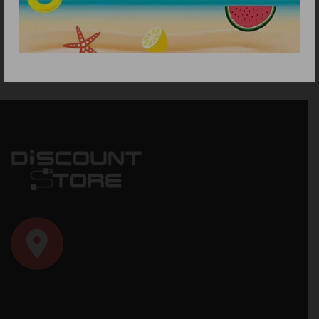
6.30
€
6.30
€