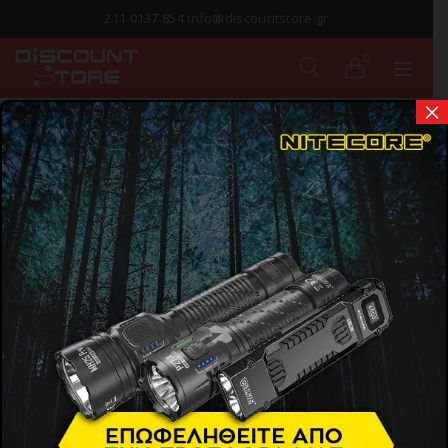
211 0137 854 info@discountstore.gr
0
×