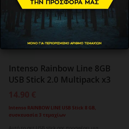
Intenso Rainbow Line 8GB
USB Stick 2.0 Multipack x3
14.90
€
Intenso RAINBOW LINE USB Stick 8 GB,
συσκευασία 3 τεμαχίων
Αυτό το σετ USB stick σας προσφέρει μια