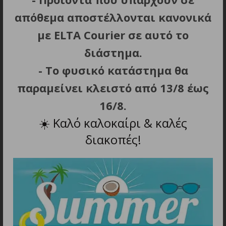
απόθεμα αποστέλλονται κανονικά
Βάρος: 6 g
με ELTA Courier σε αυτό το
διάστημα.
- Το φυσικό κατάστημα θα
ΣΧΕΤΙΚΑ ΠΡΟΪΟΝΤΑ
παραμείνει κλειστό από 13/8 έως
16/8.
☀️
Καλό καλοκαίρι & καλές
διακοπές!
ΠΡΟΣΘΗΚΗ ΣΤΟ ΚΑΛΑΘΙ
ΠΡΟΣΘΗΚΗ ΣΤΟ ΚΑΛΑΘΙ
Philips Snow 16GB USB
Intenso Rainbow Line
2.0
16GB USB Stick 2.0