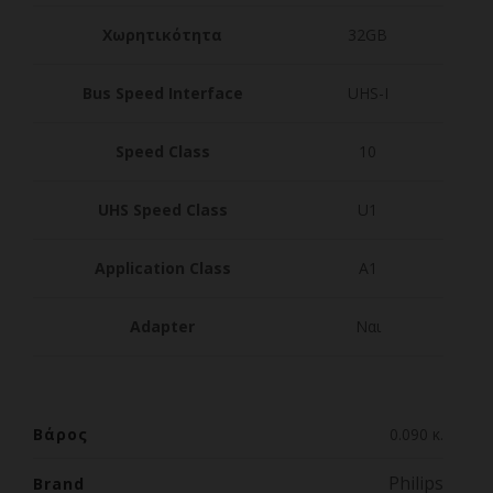
Χωρητικότητα
32GB
Bus Speed Interface
UHS-I
Speed Class
10
UHS Speed Class
U1
Application Class
A1
Adapter
Nαι
Βάρος
0.090 κ.
Philips
Brand