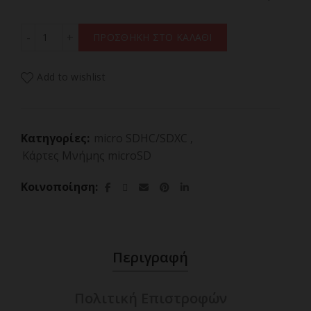
Philips microSDXC 32GB Class 10 U1 UHS-I Mε Aντάπτορ
ΠΡΟΣΘΗΚΗ ΣΤΟ ΚΑΛΑΘΙ
Add to wishlist
Κατηγορίες:
micro SDHC/SDXC
,
Κάρτες Μνήμης microSD
Κοινοποίηση
Περιγραφή
Πολιτική Επιστροφών