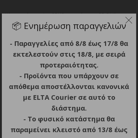
Κάρτα μνήμης microSDXC με αντάπτορα SD Philips –
32GB – Class 10, Ultra High Speed – U1
📦
Ενημέρωση παραγγελιών
- Παραγγελίες από 8/8 έως 17/8 θα
εκτελεστούν στις 18/8, με σειρά
ΣΧΕΤΙΚΑ ΠΡΟΪΟΝΤΑ
προτεραιότητας.
- Προϊόντα που υπάρχουν σε
ΕΞΑΝΤΛΗΘΗΚΕ
απόθεμα αποστέλλονται κανονικά
με ELTA Courier σε αυτό το
διάστημα.
- Το φυσικό κατάστημα θα
παραμείνει κλειστό από 13/8 έως
ΠΡΟΣΘΗΚΗ ΣΤΟ ΚΑΛΑΘΙ
ΔΙΑΒΑΣΤΕ ΠΕΡΙΣΣΟΤΕΡΑ