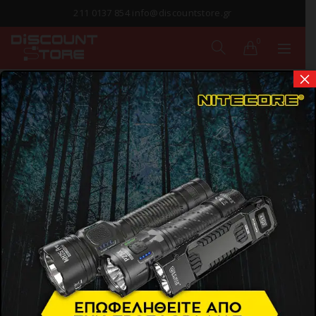
211 0137 854 info@discountstore.gr
0
×