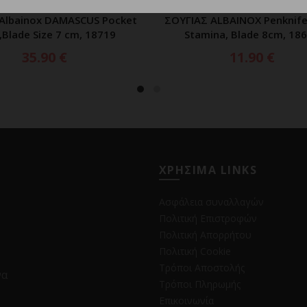
Albainox DAMASCUS Pocket
ΣΟΥΓΙΑΣ ALBAINOX Penknife,
ΠΡΟΣΘΗΚΗ ΣΤΟ ΚΑΛΑΘΙ
ΠΡΟΣΘΗΚΗ ΣΤΟ ΚΑΛ
,Blade Size 7 cm, 18719
Stamina, Blade 8cm, 18
35.90
€
11.90
€
ΧΡΗΣΙΜΑ LINKS
Ασφάλεια συναλλαγών
Πολιτική Επιστροφών
Πολιτική Απορρήτου
Πολιτική Cookie
Τρόποι Αποστολής
να
Τρόποι Πληρωμής
Επικοινωνία