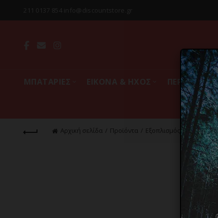
211 0137 854 info@discountstore.gr
MΠΑΤΑΡΙΕΣ
ΕΙΚΟΝΑ & ΗΧΟΣ
ΠΕΡΙΦΕΡΕΙΑ
Αρχική σελίδα
Προϊόντα
Εξοπλισμός & Gadgets