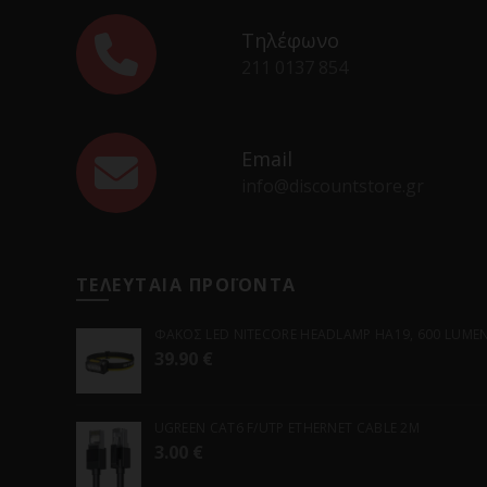
Τηλέφωνο
211 0137 854
Email
info@discountstore.gr
ΤΕΛΕΥΤΑΙΑ ΠΡΟΪΟΝΤΑ
ΦΑΚΟΣ LED NITECORE HEADLAMP HA19, 600 LUMENS
39.90
€
UGREEN CAT6 F/UTP ETHERNET CABLE 2M
3.00
€