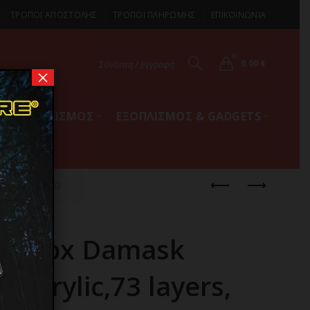
ΤΡΟΠΟΙ ΑΠΟΣΤΟΛΗΣ
ΤΡΟΠΟΙ ΠΛΗΡΩΜΗΣ
ΕΠΙΚΟΙΝΩΝΙΑ
0
0.00
€
Σύνδεση / Εγγραφή
×
ΚΟΣ ΕΞΟΠΛΙΣΜΟΣ
ΕΞΟΠΛΙΣΜΟΣ & GADGETS
3 layers, 25193
bainox Damask
. Acrylic,73 layers,