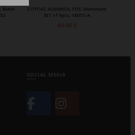
 Black
ΣΟΥΓΙΑΣ ALBAINOX, FOS, Aluminium
ΣΟΥΓΙΑ
ΑΘΙ
ΠΡΟΣΘΗΚΗ ΣΤΟ ΚΑΛΑΘΙ
652
SET of 6pcs, 18052-A
44.00
€
SOCIAL MEDIA