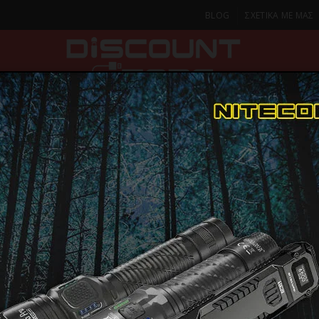
BLOG
ΣΧΕΤΙΚΑ ΜΕ ΜΑΣ
ΚΑ
SMARTPHONES & TABLETS
ΦΑΚΟΙ
ΟΙΚΙΑ
ΦΡΟΝΤΙΔΑ
Μαχαίρια & Σουγιάδες
ΣΟΥΓΙΑΣ Albainox Damask pocket knife. Acrylic,7
ΣΟΥΓΙΑΣ Al
ΠΑΡΑΔΟΣΗ ΣΕ 1-2 Η
ΜΕΡΕΣ
pocket knife