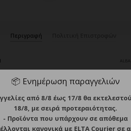
Περιγραφή
Πολιτική Επιστροφών
d
ALBA
ς ατσαλιού
Damask 73 l
📦
Ενημέρωση παραγγελιών
ς λεπίδας
Sta
γγελίες από 8/8 έως 17/8 θα εκτελεστο
18/8, με σειρά προτεραιότητας.
- Προϊόντα που υπάρχουν σε απόθεμα
έλλονται κανονικά με ELTA Courier σε α
θος λεπίδας, mm