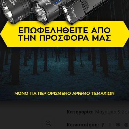
25193
38.00
€
Βάρος
Διαθεσιμότητα
Brand
ΣΟΥΓΙΑΣ Albainox Damask p
ΠΡΟΣΘΗΚΗ ΣΤΟ
Κατηγορία:
Μαχαίρια & Σο
Κοινοποίηση