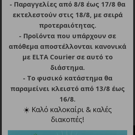
- Παραγγελίες από 8/8 έως 17/8 θα
ηχείων ταυτόχρονα με ένα μόνο καλώδιο USB
εκτελεστούν στις 18/8, με σειρά
Type-C.
Επαναφορτιζόμενη μπαταρία λιθίου: 1200
προτεραιότητας.
mAh.
- Προϊόντα που υπάρχουν σε
Αυτονομία: 300 min.
απόθεμα αποστέλλονται κανονικά
Φόρτιση: 120 min.
με ELTA Courier σε αυτό το
Πλήκτρα ρύθμισης έντασης, πλήκτρο
ασύρματης συνδεσιμότητας και πλήκτρο
διάστημα.
Power / Play-Pause.
- Το φυσικό κατάστημα θα
Περιλαμβάνονται: Καλώδιο USB Type-C και
παραμείνει κλειστό από 13/8 έως
εγχειρίδιο οδηγιών.
16/8.
Διαστάσεις προϊόντος (Μ x Π x Υ): 10.5 x 5.7 x 8
cm.
☀️
Καλό καλοκαίρι & καλές
Βάρος: 0.181 kg.
διακοπές!