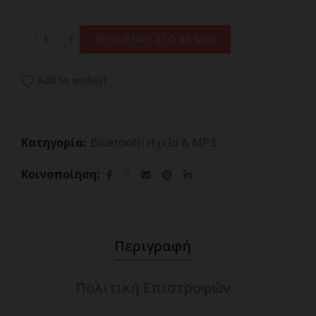
KODAK SOUNDBRIX BASS BLACK,Φορητό Bluetooth Ηχείο 
ΠΡΟΣΘΗΚΗ ΣΤΟ ΚΑΛΑΘΙ
Add to wishlist
Κατηγορία:
Bluetooth Ηχεία & MP3
Κοινοποίηση
Περιγραφή
Πολιτική Επιστροφών