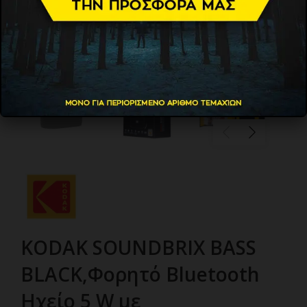
KODAK SOUNDBRIX BASS
BLACK,Φορητό Bluetooth
Ηχείο 5 W με