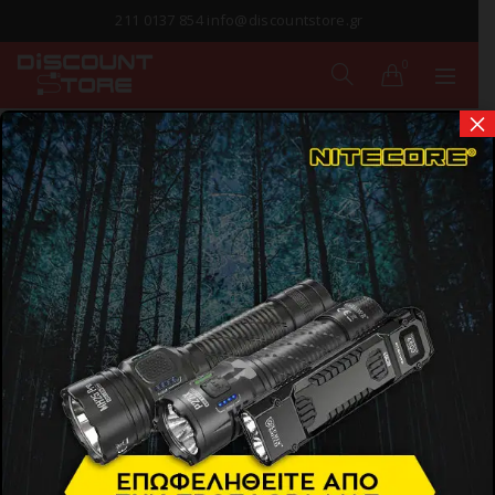
211 0137 854 info@discountstore.gr
0
×