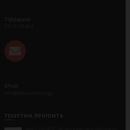
Τηλέφωνο
211 0137 854
Email
info@discountstore.gr
ΤΕΛΕΥΤΑΙΑ ΠΡΟΪΟΝΤΑ
ΦΑΚΟΣ LED NITECORE HEADLAMP HA19, 600 LUMENS