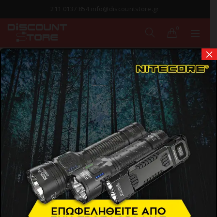
211 0137 854 info@discountstore.gr
0
×