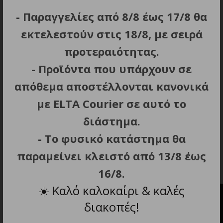
Επαναφορτιζόμενη μπαταρία λιθίου: 1200
- Παραγγελίες από 8/8 έως 17/8 θα
mAh.
εκτελεστούν στις 18/8, με σειρά
Αυτονομία: 300 min.
προτεραιότητας.
Φόρτιση: 120 min.
- Προϊόντα που υπάρχουν σε
Πλήκτρα ρύθμισης έντασης, πλήκτρο
ασύρματης συνδεσιμότητας και πλήκτρο
απόθεμα αποστέλλονται κανονικά
Power / Play-Pause.
με ELTA Courier σε αυτό το
Περιλαμβάνονται: Καλώδιο USB Type-C και
διάστημα.
εγχειρίδιο οδηγιών.
- Το φυσικό κατάστημα θα
Διαστάσεις προϊόντος (τμχ) (Μ x Π x Υ): 10.5 x
5.7 x 8 cm.
παραμείνει κλειστό από 13/8 έως
Βάρος (τμχ): 0.181 kg.
16/8.
☀️
Καλό καλοκαίρι & καλές
διακοπές!