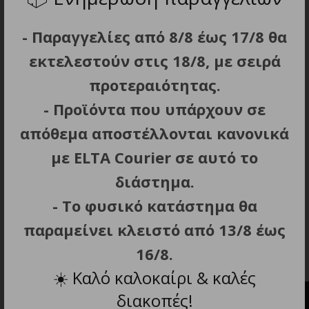
mAh.
Αυτονομία: 300 min.
- Παραγγελίες από 8/8 έως 17/8 θα
Φόρτιση: 120 min.
εκτελεστούν στις 18/8, με σειρά
Πλήκτρα ρύθμισης έντασης, πλήκτρο
προτεραιότητας.
ασύρματης συνδεσιμότητας και πλήκτρο
Power / Play-Pause.
- Προϊόντα που υπάρχουν σε
Περιλαμβάνονται: Καλώδιο USB Type-C και
απόθεμα αποστέλλονται κανονικά
εγχειρίδιο οδηγιών.
με ELTA Courier σε αυτό το
Διαστάσεις προϊόντος (Μ x Π x Υ): 10.5 x 5.7 x 8
διάστημα.
cm.
Βάρος: 0.181 kg.
- Το φυσικό κατάστημα θα
Φορητό Bluetooth Ηχείο 5 W με
παραμείνει κλειστό από 13/8 έως
Πατενταρισμένη Τεχνολογία “Magnetic
16/8.
Connect”
☀️
Καλό καλοκαίρι & καλές
διακοπές!