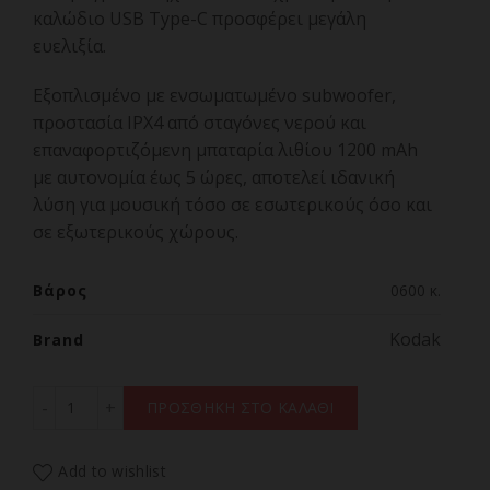
καλώδιο USB Type-C προσφέρει μεγάλη
ευελιξία.
Εξοπλισμένο με ενσωματωμένο subwoofer,
προστασία IPX4 από σταγόνες νερού και
επαναφορτιζόμενη μπαταρία λιθίου 1200 mAh
με αυτονομία έως 5 ώρες, αποτελεί ιδανική
λύση για μουσική τόσο σε εσωτερικούς όσο και
σε εξωτερικούς χώρους.
Βάρος
0600 κ.
Kodak
Brand
KODAK SOUNDBRIX BACKSTAGE BLUE ποσότητα
ΠΡΟΣΘΗΚΗ ΣΤΟ ΚΑΛΑΘΙ
Add to wishlist