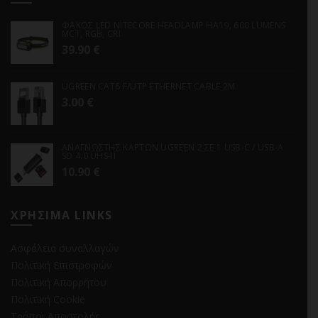
ΦΑΚΟΣ LED NITECORE HEADLAMP HA19, 600 LUMENS
MCT, RGB, CRI
39.90
€
UGREEN CAT6 F/UTP ETHERNET CABLE 2M
3.00
€
ΑΝΑΓΝΩΣΤΗΣ ΚΑΡΤΩΝ UGREEN 2 ΣΕ 1 USB-C / USB-A
SD 4.0 UHS-II
10.90
€
ΧΡΗΣΙΜΑ LINKS
Ασφάλεια συναλλαγών
Πολιτική Επιστροφών
Πολιτική Απορρήτου
Πολιτική Cookie
Τρόποι Αποστολής