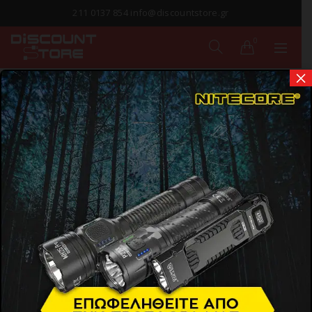
211 0137 854 info@discountstore.gr
0
×