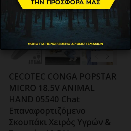
CECOTEC CONGA POPSTAR
MICRO 18.5V ANIMAL
HAND 05540 Chat
Επαναφορτιζόμενο
Σκουπάκι Χειρός Υγρών &