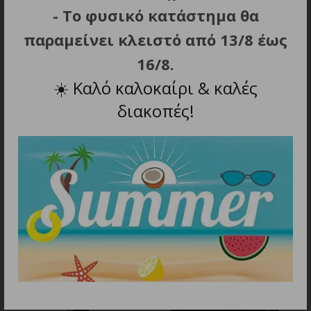
το βούρτσισμα του τριχώματος του
- Το φυσικό κατάστημα θα
κατοικιδίου, εξάρτημα για συλλογή υγρών,
παραμείνει κλειστό από 13/8 έως
εύκαμπτος σωλήνας, φορτιστής και βάση
16/8.
φόρτισης.
☀️
Καλό καλοκαίρι & καλές
Διαστάσεις: 42 x 12 x 13 cm.
διακοπές!
Βάρος: 1.25 kg.
ΣΧΕΤΙΚΑ ΠΡΟΪΟΝΤΑ