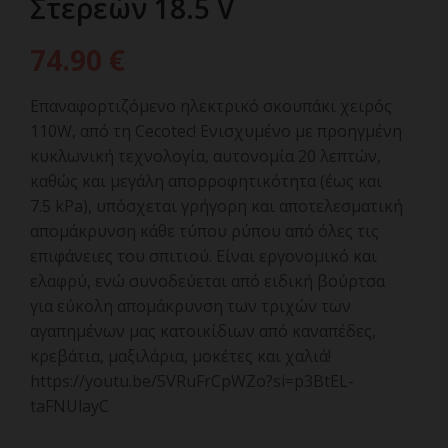
Στερεών 18.5 V
74.90
€
Επαναφορτιζόμενο ηλεκτρικό σκουπάκι χειρός
110W, από τη Cecotec! Ενισχυμένο με προηγμένη
κυκλωνική τεχνολογία, αυτονομία 20 λεπτών,
καθώς και μεγάλη απορροφητικότητα (έως και
7.5 kPa), υπόσχεται γρήγορη και αποτελεσματική
απομάκρυνση κάθε τύπου ρύπου από όλες τις
επιφάνειες του σπιτιού. Είναι εργονομικό και
ελαφρύ, ενώ συνοδεύεται από ειδική βούρτσα
για εύκολη απομάκρυνση των τριχών των
αγαπημένων μας κατοικίδιων από καναπέδες,
κρεβάτια, μαξιλάρια, μοκέτες και χαλιά!
https://youtu.be/5VRuFrCpWZo?si=p3BtEL-
taFNUlayC