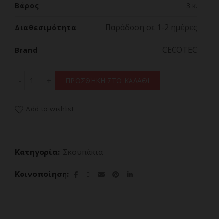
Βάρος
3 κ.
Παράδοση σε 1-2 ημέρες
Διαθεσιμότητα
CECOTEC
Brand
CECOTEC CONGA POPSTAR MICRO 18.5V ANIMAL HAND 055
ΠΡΟΣΘΗΚΗ ΣΤΟ ΚΑΛΑΘΙ
Add to wishlist
Κατηγορία:
Σκουπάκια
Κοινοποίηση