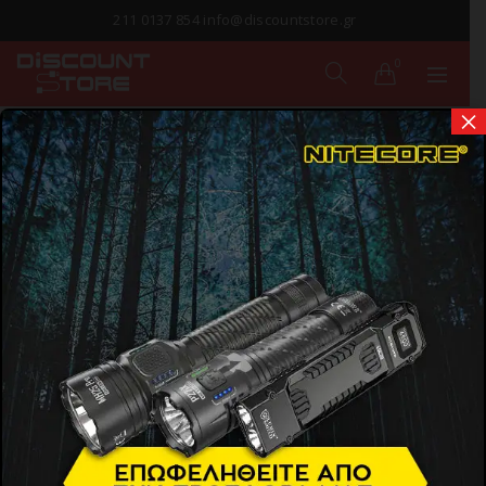
211 0137 854 info@discountstore.gr
0
×
ΠΑΡΑΔΟΣΗ ΣΕ
1-2 ΗΜΕΡΕΣ