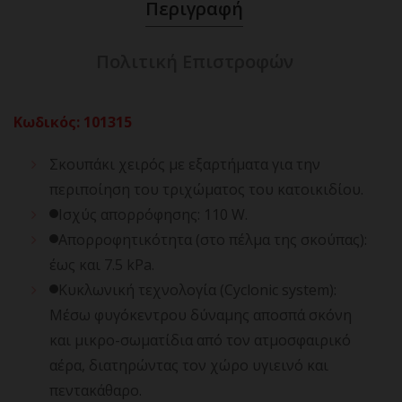
Περιγραφή
Πολιτική Επιστροφών
Κωδικός
:
101315
Σκουπάκι χειρός με εξαρτήματα για την
περιποίηση του τριχώματος του κατοικιδίου.
Ισχύς απορρόφησης: 110 W.
Απορροφητικότητα (στο πέλμα της σκούπας):
έως και 7.5 kPa.
Κυκλωνική τεχνολογία (Cyclonic system):
Μέσω φυγόκεντρου δύναμης αποσπά σκόνη
και μικρο-σωματίδια από τον ατμοσφαιρικό
αέρα, διατηρώντας τον χώρο υγιεινό και
πεντακάθαρο.