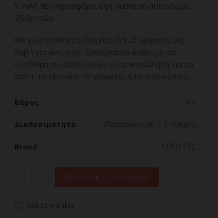
V mAh που προσφέρει στη συσκευή αυτονομία
25 λεπτών.
Με χωρητικότητα δοχείου 0.5 Lt, εργονομική
λαβή για άνετο και ξεκούραστο κράτημα και
πληθώρα ανταλλακτικών είναι κατάλληλη για το
σπίτι, το εξοχικό, το γραφείο, ή το αυτοκίνητο.
Βάρος
3 κ.
Παράδοση σε 1-2 ημέρες
Διαθεσιμότητα
CECOTEC
Brand
CECOTEC CONGA IMMORTAL EXTREMESUCTION ANIMAL HA
ΠΡΟΣΘΗΚΗ ΣΤΟ ΚΑΛΑΘΙ
Add to wishlist