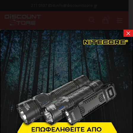
211 0137 854 info@discountstore.gr
0
×
ΠΑΡΑΔΟΣΗ ΣΕ
1-2 ΗΜΕΡΕΣ