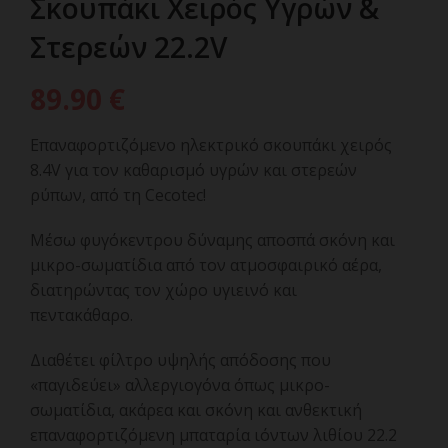
Σκουπάκι Χειρός Υγρών &
Στερεών 22.2V
89.90
€
Επαναφορτιζόμενο ηλεκτρικό σκουπάκι χειρός
8.4V για τον καθαρισμό υγρών και στερεών
ρύπων, από τη Cecotec!
Μέσω φυγόκεντρου δύναμης αποσπά σκόνη και
μικρο-σωματίδια από τον ατμοσφαιρικό αέρα,
διατηρώντας τον χώρο υγιεινό και
πεντακάθαρο.
Διαθέτει φίλτρο υψηλής απόδοσης που
«παγιδεύει» αλλεργιογόνα όπως μικρο-
σωματίδια, ακάρεα και σκόνη και ανθεκτική
επαναφορτιζόμενη μπαταρία ιόντων λιθίου 22.2