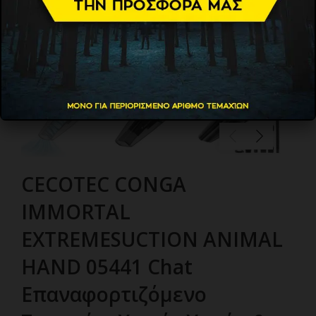
CECOTEC CONGA
IMMORTAL
EXTREMESUCTION ANIMAL
HAND 05441 Chat
Επαναφορτιζόμενο