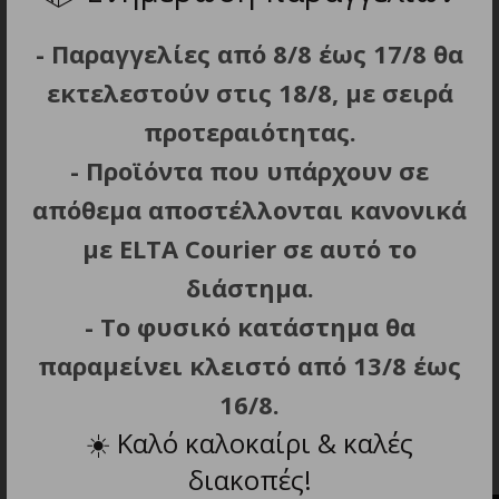
Αυτονομία: 25 λεπτά.
- Παραγγελίες από 8/8 έως 17/8 θα
Φόρτιση: 4 – 5 ώρες.
Χωρητικότητα δοχείου: 0.5 Lt (χωρίς
εκτελεστούν στις 18/8, με σειρά
σακούλα).
προτεραιότητας.
Ιδανική επιλογή για το σπίτι, το εξοχικό, το
- Προϊόντα που υπάρχουν σε
γραφείο, ή το αυτοκίνητο.
απόθεμα αποστέλλονται κανονικά
Εργονομική λαβή για άνετο και ξεκούραστο
κράτημα.
με ELTA Courier σε αυτό το
Περιλαμβάνονται: Εξάρτημα AnimalCare,
διάστημα.
εύκαμπτος σωλήνας, αξεσουάρ για υγρά,
- Το φυσικό κατάστημα θα
ανταλλακτικό φίλτρο, ειδικά εξαρτήματα για
παραμείνει κλειστό από 13/8 έως
τον καθαρισμό επίπλων, γωνιών και
αυτοκινήτου, φορτιστής και βάση φόρτισης.
16/8.
Βάρος: 1.54 kg.
☀️
Καλό καλοκαίρι & καλές
Διαστάσεις: 42 x 12 x 13 cm.
διακοπές!