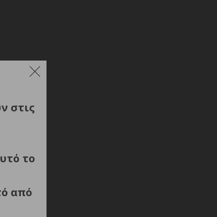
ύν στις
υτό το
τό από