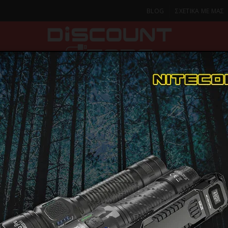
BLOG
ΣΧΕΤΙΚΑ ΜΕ ΜΑΣ
ΚΑ
SMARTPHONES & TABLETS
ΦΑΚΟΙ
ΟΙΚΙΑ
ΦΡΟΝΤΙΔΑ
Ηλεκτρικές Μικροσυσκευές
Σκουπάκια
Επαναφορτιζόμενο Σκουπάκι 
Επαναφορτ
ΠΑΡΑΔΟΣΗ ΣΕ 1-2 Η
ΜΕΡΕΣ
Χειρός 7.4