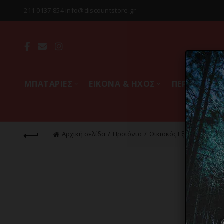
211 0137 854 info@discountstore.gr
MΠΑΤΑΡΙΕΣ
ΕΙΚΟΝΑ & ΗΧΟΣ
ΠΕΡΙΦΕΡΕΙΑ
Αρχική σελίδα
Προϊόντα
Οικιακός Εξοπλισμός