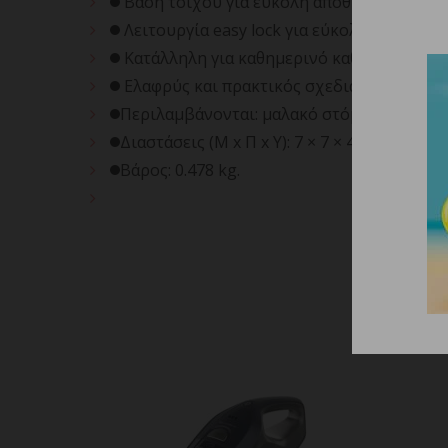
Βάση τοίχου για εύκολη αποθήκευση.
Λειτουργία easy lock για εύκολη και ασφ
Κατάλληλη για καθημερινό καθαρισμό στο σ
Ελαφρύς και πρακτικός σχεδιασμός για άν
Περιλαμβάνονται: μαλακό στόμιο PVC για κ
Διαστάσεις (Μ x Π x Υ): 7 × 7 × 46 cm.
Βάρος: 0.478 kg.