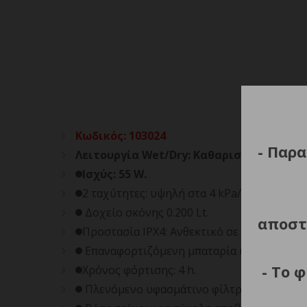
Κωδικός
:
103024
- Παρα
Λειτουργία Wet/Dry: Καθαρισμός στερεώ
Ισχύς: 55 W.
2 ταχύτητες: υψηλή στα 4 kPa/15 λεπτά και
Δοχείο σκόνης 0.200 Lt.
αποστ
Προστασία IPX4: Ανθεκτικό σε πιτσιλίσματ
Επαναφορτιζόμενη μπαταρία ιόντων λιθίου
- Το 
Χρόνος φόρτισης: 4 h.
Πλενόμενο υφασμάτινο φίλτρο.