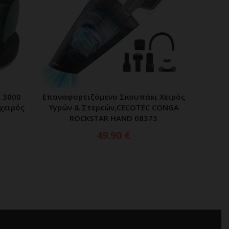
 3000
Επαναφορτιζόμενο Σκουπάκι Χειρός
CECOT
ΑΘΙ
ΠΡΟΣΘΗΚΗ ΣΤΟ ΚΑΛΑΘΙ
χειρός
Υγρών & Στερεών,CECOTEC CONGA
18.5
ROCKSTAR HAND 08373
Επαναφο
Υ
49.90
€