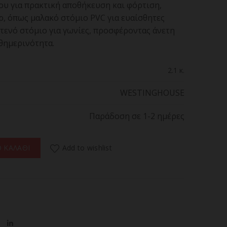
ου για πρακτική αποθήκευση και φόρτιση,
, όπως μαλακό στόμιο PVC για ευαίσθητες
στενό στόμιο για γωνίες, προσφέροντας άνετη
θημερινότητα.
2.1 κ.
WESTINGHOUSE
Παράδοση σε 1-2 ημέρες
άκι Χειρός 7.4 V WESTINGHOUSE WFVCW8325 ποσότητα
Add to wishlist
 ΚΑΛΑΘΙ