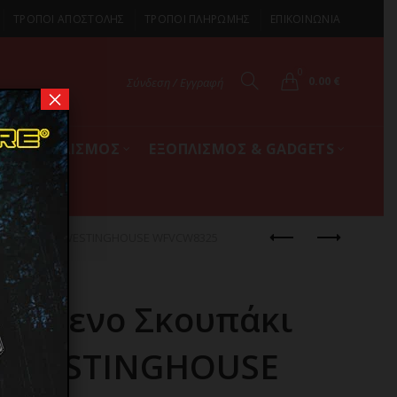
ΤΡΟΠΟΙ ΑΠΟΣΤΟΛΗΣ
ΤΡΟΠΟΙ ΠΛΗΡΩΜΗΣ
ΕΠΙΚΟΙΝΩΝΙΑ
0
0.00
€
Σύνδεση / Εγγραφή
×
ΚΟΣ ΕΞΟΠΛΙΣΜΟΣ
ΕΞΟΠΛΙΣΜΟΣ & GADGETS
Χειρός 7.4 V WESTINGHOUSE WFVCW8325
ιζόμενο Σκουπάκι
 V WESTINGHOUSE