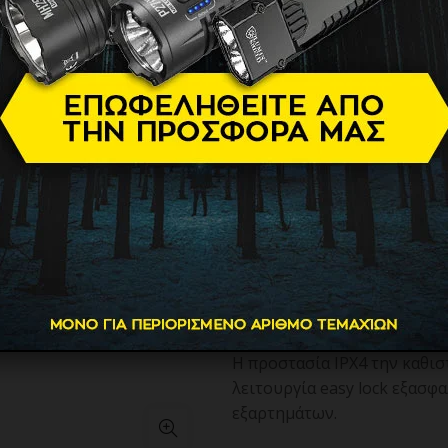
WFVCW832
34.90
€
Η WFVCW8325 της Westingho
επαναφορτιζόμενο σκουπάκι
καθαρισμό στερεών υπολειμ
αυτοκίνητο και σε σπίτια με
Διαθέτει ισχύ 55 W, δύο ταχ
λεπτά αντίστοιχα, επαναφορ
mAh και δοχείο σκόνης χωρ
φίλτρο που διευκολύνει τη
Η προστασία IPX4 την καθισ
λειτουργία easy lock εξασφ
εξαρτημάτων.