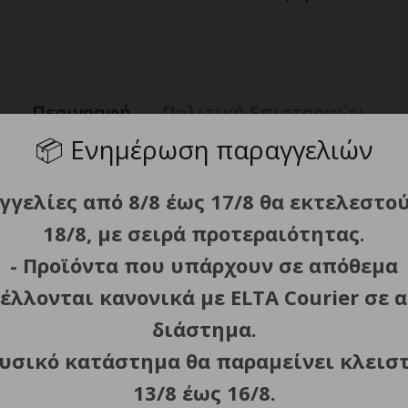
Περιγραφή
Πολιτική Επιστροφών
📦
Ενημέρωση παραγγελιών
γγελίες από 8/8 έως 17/8 θα εκτελεστο
ν και υγρών επιφανειών.
18/8, με σειρά προτεραιότητας.
 χαμηλή στα 2.2 kPa/25 λεπτά.
- Προϊόντα που υπάρχουν σε απόθεμα
έλλονται κανονικά με ELTA Courier σε α
α νερού από όλες τις κατευθύνσεις.
διάστημα.
 7.4 V 2000 mAh.
φυσικό κατάστημα θα παραμείνει κλεισ
13/8 έως 16/8.