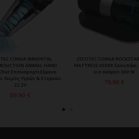
OTEC CONGA IMMORTAL
CECOTEC CONGA ROCKSTAR
ΠΡΟΣΘΗΚΗ ΣΤΟ ΚΑΛΑΘΙ
ΠΡΟΣΘΗΚΗ ΣΤΟ ΚΑΛ
MESUCTION ANIMAL HAND
MATTRESS 05569 Σκουπάκι 
 Chat Επαναφορτιζόμενο
για ακάρεα 300 W
ι Χειρός Υγρών & Στερεών
79.90
€
22.2V
89.90
€