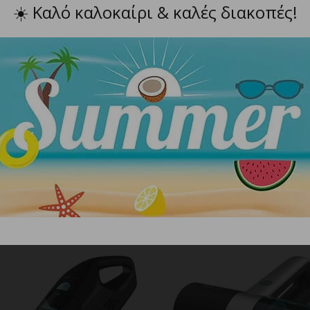
☀️
Καλό καλοκαίρι & καλές διακοπές!
αλή σύνδεση των εξαρτημάτων.
πίτι, στο αυτοκίνητο και σε χώρους με κατοικίδια.
ετη χρήση.
αθαρισμό ευαίσθητων επιφανειών, βουρτσάκι, στενό στόμι
ΣΧΕΤΙΚΑ ΠΡΟΪΟΝΤΑ