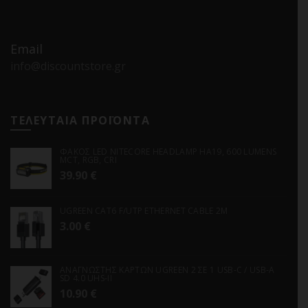
Email
info@discountstore.gr
ΤΕΛΕΥΤΑΙΑ ΠΡΟΪΟΝΤΑ
ΦΑΚΟΣ LED NITECORE HEADLAMP HA19, 600 LUMENS
MCT, RGB, CRI
39.90
€
UGREEN CAT6 F/UTP ETHERNET CABLE 2M
3.00
€
ΑΝΑΓΝΩΣΤΗΣ ΚΑΡΤΩΝ UGREEN 2 ΣΕ 1 USB-C / USB-A
SD 4.0 UHS-II
10.90
€