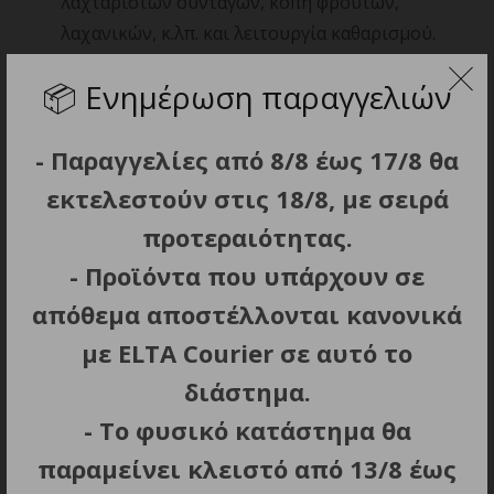
λαχταριστών συνταγών, κοπή φρούτων,
λαχανικών, κ.λπ. και λειτουργία καθαρισμού.
6 φωτιζόμενα LED πλήκτρα και ψηφιακή
📦
Ενημέρωση παραγγελιών
οθόνη.
Αριθμός ταχυτήτων: 10 και λειτουργία Pulse.
- Παραγγελίες από 8/8 έως 17/8 θα
Λειτουργία αυτόματου καθαρισμού.
Κλείδωμα ασφαλείας: Αν η κανάτα δεν έχει
εκτελεστούν στις 18/8, με σειρά
τοποθετηθεί σωστά το μπλέντερ δεν
προτεραιότητας.
λειτουργεί.
- Προϊόντα που υπάρχουν σε
6 κοφτερές λεπίδες από ανοξείδωτο ατσάλι.
απόθεμα αποστέλλονται κανονικά
Αντιολισθητικά πόδια.
Ιδανικό για την ετοιμασία smoothies και
με ELTA Courier σε αυτό το
φρουτοχυµών.
διάστημα.
Μοναδικός σχεδιασμός: Διαθέτει μοντέρνα
- Το φυσικό κατάστημα θα
πλαϊνά πάνελ από bamboo που ταιριάζουν με
παραμείνει κλειστό από 13/8 έως
την σύγχρονη αισθητική κάθε σπιτιού.