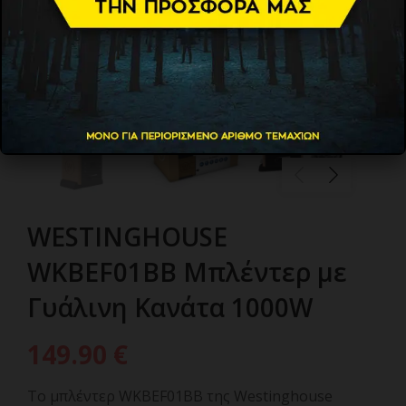
WESTINGHOUSE
WKBEF01BB Μπλέντερ με
Γυάλινη Κανάτα 1000W
149.90
€
Το μπλέντερ WKBEF01BB της Westinghouse