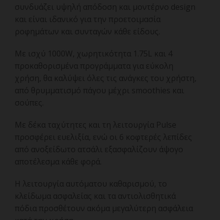
συνδυάζει υψηλή απόδοση και μοντέρνο design
και είναι ιδανικό για την προετοιμασία
ροφημάτων και συνταγών κάθε είδους.
Με ισχύ 1000W, χωρητικότητα 1.75L και 4
προκαθορισμένα προγράμματα για εύκολη
χρήση, θα καλύψει όλες τις ανάγκες του χρήστη,
από θρυμματισμό πάγου μέχρι smoothies και
σούπες.
Με δέκα ταχύτητες και τη λειτουργία Pulse
προσφέρει ευελιξία, ενώ οι 6 κοφτερές λεπίδες
από ανοξείδωτο ατσάλι εξασφαλίζουν άψογο
αποτέλεσμα κάθε φορά.
Η λειτουργία αυτόματου καθαρισμού, το
κλείδωμα ασφαλείας και τα αντιολισθητικά
πόδια προσθέτουν ακόμα μεγαλύτερη ασφάλεια