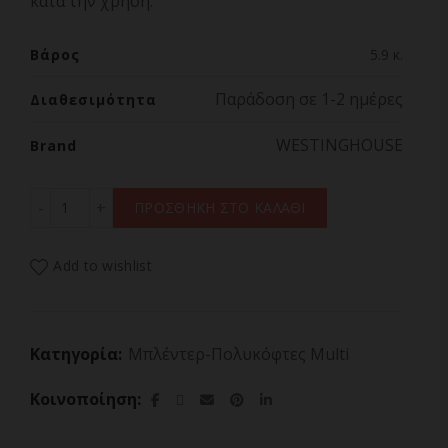
κατά την χρήση.
Βάρος
5.9 κ.
Παράδοση σε 1-2 ημέρες
Διαθεσιμότητα
WESTINGHOUSE
Brand
WESTINGHOUSE WKBEF01BB Μπλέντερ με Γυάλινη Κανά
ΠΡΟΣΘΗΚΗ ΣΤΟ ΚΑΛΑΘΙ
Add to wishlist
Κατηγορία:
Μπλέντερ-Πολυκόφτες Multi
Κοινοποίηση