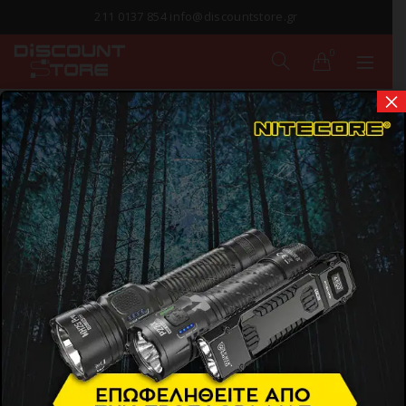
211 0137 854 info@discountstore.gr
0
×
ΠΑΡΑΔΟΣΗ ΣΕ
1-2 ΗΜΕΡΕΣ