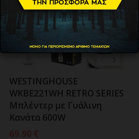
WESTINGHOUSE
WKBE221WH RETRO SERIES
Μπλέντερ με Γυάλινη
Κανάτα 600W
69.90
€