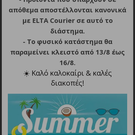
απόθεμα αποστέλλονται κανονικά
με ELTA Courier σε αυτό το
διάστημα.
ΣΧΕΤΙΚΑ ΠΡΟΪΟΝΤΑ
- Το φυσικό κατάστημα θα
παραμείνει κλειστό από 13/8 έως
16/8.
☀️
Καλό καλοκαίρι & καλές
διακοπές!
ΠΡΟΣΘΗΚΗ ΣΤΟ ΚΑΛΑΘΙ
ΠΡΟΣΘΗΚΗ ΣΤΟ ΚΑΛΑΘΙ
WESTINGHOUSE
CECOTEC POWER
WKBEF01BB Μπλέντερ με
TITANIUM 350 04395
Γυάλινη Κανάτα 1000W
Μπλέντερ για Smoothies
350W