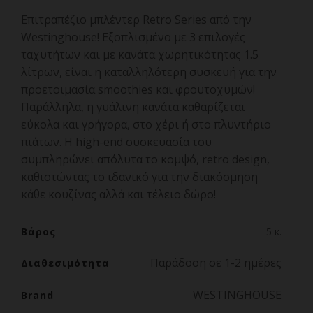
Επιτραπέζιο μπλέντερ Retro Series από την
Westinghouse! Εξοπλισμένο με 3 επιλογές
ταχυτήτων και με κανάτα χωρητικότητας 1.5
λίτρων, είναι η καταλληλότερη συσκευή για την
προετοιμασία smoothies και φρουτοχυμών!
Παράλληλα, η γυάλινη κανάτα καθαρίζεται
εύκολα και γρήγορα, στο χέρι ή στο πλυντήριο
πιάτων. Η high-end συσκευασία του
συμπληρώνει απόλυτα το κομψό, retro design,
καθιστώντας το ιδανικό για την διακόσμηση
κάθε κουζίνας αλλά και τέλειο δώρο!
Βάρος
5 κ.
Παράδοση σε 1-2 ημέρες
Διαθεσιμότητα
WESTINGHOUSE
Brand