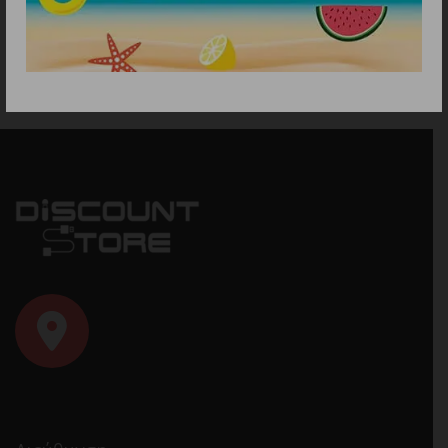
149.90
€
29.90
€