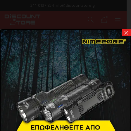
211 0137 854 info@discountstore.gr
0
×
ΠΑΡΑΔΟΣΗ ΣΕ
1-2 ΗΜΕΡΕΣ