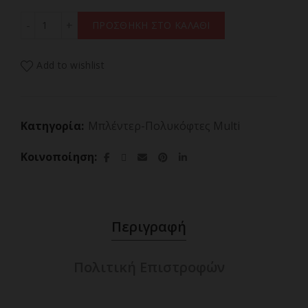
WESTINGHOUSE WKBE221WH RETRO SERIES Μπλέντερ με
ΠΡΟΣΘΗΚΗ ΣΤΟ ΚΑΛΑΘΙ
Add to wishlist
Κατηγορία:
Μπλέντερ-Πολυκόφτες Multi
Κοινοποίηση
Περιγραφή
Πολιτική Επιστροφών