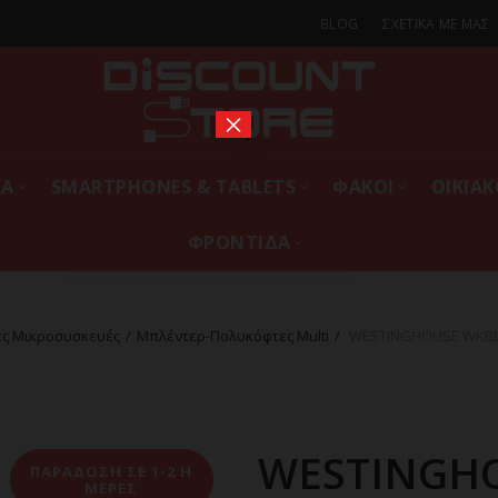
BLOG
ΣΧΕΤΙΚΑ ΜΕ ΜΑΣ
×
ΚΑ
SMARTPHONES & TABLETS
ΦΑΚΟΙ
ΟΙΚΙΑ
ΦΡΟΝΤΙΔΑ
ές Μικροσυσκευές
Μπλέντερ-Πολυκόφτες Multi
WESTINGHOUSE WKBE22
WESTINGH
ΠΑΡΑΔΟΣΗ ΣΕ 1-2 Η
ΜΕΡΕΣ