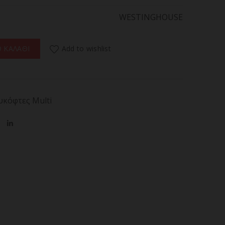
WESTINGHOUSE
 RETRO SERIES Μπλέντερ με Γυάλινη Κανάτα 600W ποσότητα
Add to wishlist
 ΚΑΛΑΘΙ
κόφτες Multi