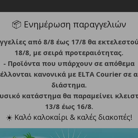
📦
Ενημέρωση παραγγελιών
γγελίες από 8/8 έως 17/8 θα εκτελεστο
η θερµότητα- πλενόµενη σε πλυντήριο πιάτων- ενδείξεις π
.
18/8, με σειρά προτεραιότητας.
0 rpm.
- Προϊόντα που υπάρχουν σε απόθεμα
έλλονται κανονικά με ELTA Courier σε α
διάστημα.
φυσικό κατάστημα θα παραμείνει κλεισ
13/8 έως 16/8.
☀️
Καλό καλοκαίρι & καλές διακοπές!