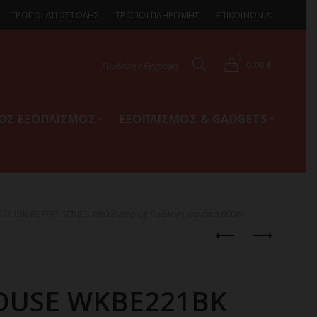
ΤΡΟΠΟΙ ΑΠΟΣΤΟΛΗΣ
ΤΡΟΠΟΙ ΠΛΗΡΩΜΗΣ
ΕΠΙΚΟΙΝΩΝΙΑ
0
0.00
€
Σύνδεση / Εγγραφή
ΚΟΣ ΕΞΟΠΛΙΣΜΟΣ
ΕΞΟΠΛΙΣΜΟΣ & GADGETS
1BK RETRO SERIES Μπλέντερ με Γυάλινη Κανάτα 600W
OUSE WKBE221BK