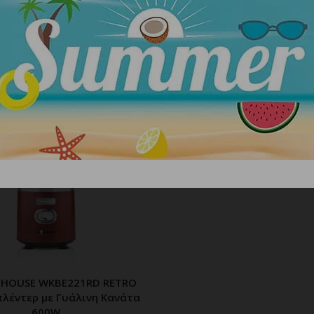
ΣΧΕΤΙΚΑ ΠΡΟΪΟΝΤΑ
CECOTEC POWER BLACK TIT
ΠΡΟΣΘΗΚΗ ΣΤΟ ΚΑΛ
1300MAX B 03915 Μπλέντε
Smoothies 1300W
49.90
€
GHOUSE WKBE221RD RETRO
ΠΡΟΣΘΗΚΗ ΣΤΟ ΚΑΛΑΘΙ
πλέντερ με Γυάλινη Κανάτα
600W