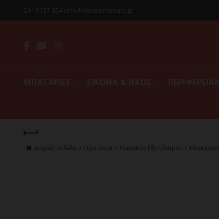
211 0137 854 info@discountstore.gr
MΠΑΤΑΡΙΕΣ
ΕΙΚΟΝΑ & ΗΧΟΣ
ΠΕΡΙΦΕΡΕΙΑ
Αρχική σελίδα
Προϊόντα
Οικιακός Εξοπλισμός
Ηλεκτρικ