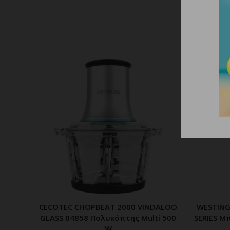
CECOTEC CHOPBEAT 2000 VINDALOO
WESTIN
ΠΡΟΣΘΗΚΗ ΣΤΟ ΚΑΛΑΘΙ
GLASS 04858 Πολυκόπτης Multi 500
SERIES Μ
W