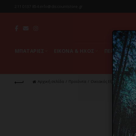
211 0137 854 info@discountstore.gr
MΠΑΤΑΡΙΕΣ
ΕΙΚΟΝΑ & ΗΧΟΣ
ΠΕΡΙΦΕΡΕΙΑ
Αρχική σελίδα
Προϊόντα
Οικιακός Εξοπλισμός