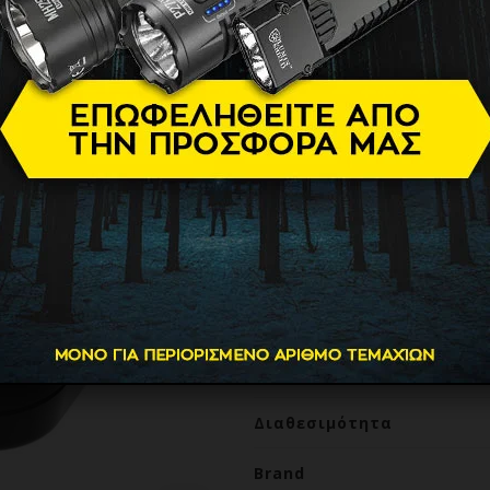
04309 Τοστι
| 2 Τοστ
59.90
€
Τοστιέρα/βαφλιέρα 2 θέσεω
Cecotec! Είναι κατασκευασμέ
premium φινίρισμα από ανο
διαφορετικές, αποσπώμενες 
σάντουιτς και ψήσιμο στο gr
στην προετοιμασία πρωινού,
Βάρος
Διαθεσιμότητα
Brand