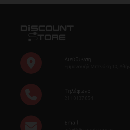
Διεύθυνση
Εμμανουήλ Μπενάκη 10, Αθή
Τηλέφωνο
211 0137 854
Email
info@discountstore.gr