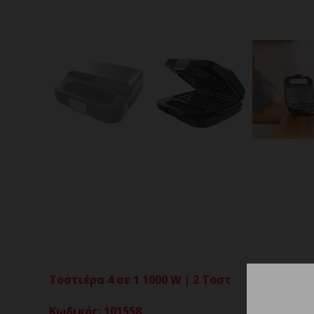
Τοστιέρα 4 σε 1 1000 W | 2 Τοστ
Κωδικός
:
101558