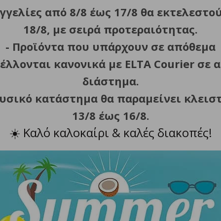
γγελίες από 8/8 έως 17/8 θα εκτελεστο
18/8, με σειρά προτεραιότητας.
- Προϊόντα που υπάρχουν σε απόθεμα
έλλονται κανονικά με ELTA Courier σε α
ρας (RockStone).
ητας.
διάστημα.
ναντι στην θερμότητα.
φυσικό κατάστημα θα παραμείνει κλεισ
πλυντήριο πιάτων.
13/8 έως 16/8.
ι αντιολισθητική βάση.
☀️
Καλό καλοκαίρι & καλές διακοπές!
 αντικολλητικές πλάκες για τοστ (τρίγωνα), σάντουιτς, βά
ΣΧΕΤΙΚΑ ΠΡΟΪΟΝΤΑ