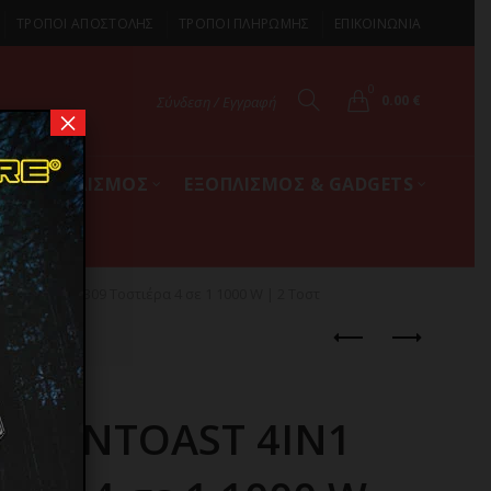
ΤΡΟΠΟΙ ΑΠΟΣΤΟΛΗΣ
ΤΡΟΠΟΙ ΠΛΗΡΩΜΗΣ
ΕΠΙΚΟΙΝΩΝΙΑ
0
0.00
€
Σύνδεση / Εγγραφή
×
ΚΟΣ ΕΞΟΠΛΙΣΜΟΣ
ΕΞΟΠΛΙΣΜΟΣ & GADGETS
ST 4IN1 04309 Τοστιέρα 4 σε 1 1000 W | 2 Τοστ
OCK’NTOAST 4IN1