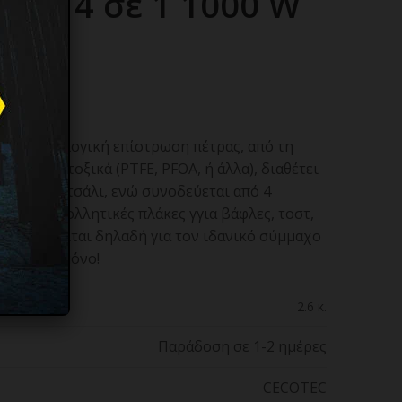
έρα 4 σε 1 1000 W
ν με οικολογική επίστρωση πέτρας, από τη
νη χωρίς τοξικά (PTFE, PFOA, ή άλλα), διαθέτει
ξείδωτο ατσάλι, ενώ συνοδεύεται από 4
και αντικολλητικές πλάκες γγια βάφλες, τοστ,
ill. Πρόκειται δηλαδή για τον ιδανικό σύμμαχο
 και όχι μόνο!
2.6 κ.
Παράδοση σε 1-2 ημέρες
CECOTEC