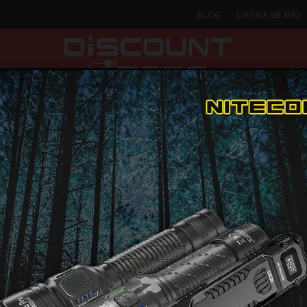
BLOG
ΣΧΕΤΙΚΑ ΜΕ ΜΑΣ
ΚΑ
SMARTPHONES & TABLETS
ΦΑΚΟΙ
ΟΙΚΙΑ
ΦΡΟΝΤΙΔΑ
Ηλεκτρικές Μικροσυσκευές
Γκριλιέρες & Τοστιέρες
CECOTEC ROCK’NTOA
CECOTEC R
ΠΑΡΑΔΟΣΗ ΣΕ 1-2 Η
ΜΕΡΕΣ