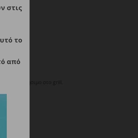
ύν στις
υτό το
τό από
φλες και ψήσιμο στο grill.