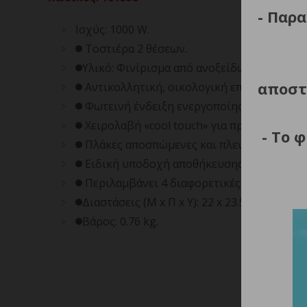
- Παρα
Ισχύς: 1000 W.
Τοστιέρα 2 θέσεων.
Υλικό: Φινίρισμα από ανοξείδωτο ατσάλι.
αποστ
Αντικολλητική, οικολογική επίστρωση πέτ
Φωτεινή ένδειξη ενεργοποίησης/ ετοιμότ
Χειρολαβή «cool touch» για προστασία απέ
- Το 
Πλάκες αποσπώμενες και πλενόμενες στο 
Ειδική υποδοχή αποθήκευσης καλωδίου κα
Περιλαμβάνει 4 διαφορετικές, αποσπώμενες,
Διαστάσεις (Μ x Π x Υ): 22 x 23.5 x 10 cm.
Βάρος: 0.76 kg.