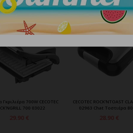
α Γκριλιέρα 700W CECOTEC
CECOTEC ROCK’NTOAST CLA
ΠΡΟΣΘΗΚΗ ΣΤΟ ΚΑΛΑΘΙ
ΠΡΟΣΘΗΚΗ ΣΤΟ ΚΑΛ
CK’NGRILL 700 03022
02963 Chat Τοστιέρα 8
29.90
€
28.90
€