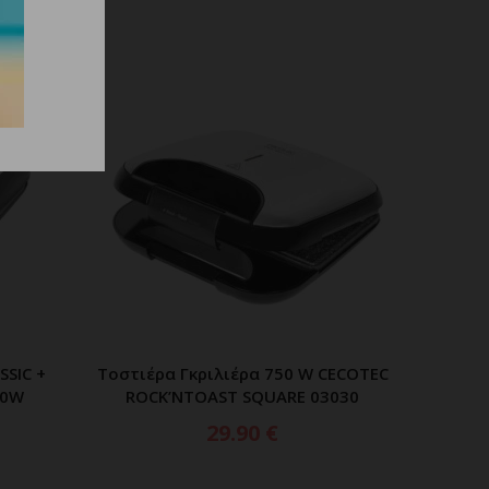
SSIC +
Τοστιέρα Γκριλιέρα 750 W CECOTEC
ΑΘΙ
ΠΡΟΣΘΗΚΗ ΣΤΟ ΚΑΛΑΘΙ
00W
ROCK’NTOAST SQUARE 03030
29.90
€