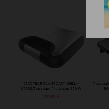
CECOTEC ROCK’NTOAST GRILL +
Τοστιέρ
ΠΡΟΣΘΗΚΗ ΣΤΟ ΚΑΛΑΘΙ
02958,Τοστιέρα Γκριλιέρα 800 W
RO
28.90
€