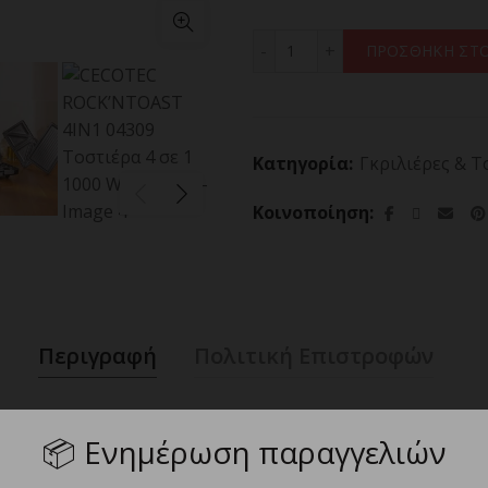
CECOTEC ROCK’NTOAST 4IN
ΠΡΟΣΘΗΚΗ ΣΤΟ
Κατηγορία:
Γκριλιέρες & Τ
Κοινοποίηση
Περιγραφή
Πολιτική Επιστροφών
📦
Ενημέρωση παραγγελιών