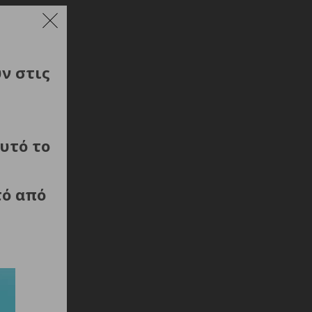
ύν στις
υτό το
τό από