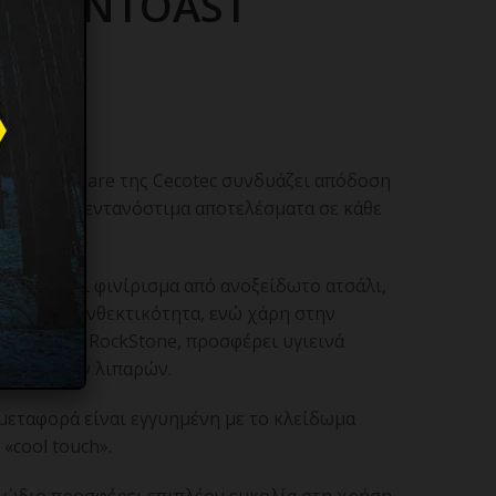
OCK’NTOAST
030
nToast Square της Cecotec συνδυάζει απόδοση
φέροντας πεντανόστιμα αποτελέσματα σε κάθε
14.5 cm και φινίρισμα από ανοξείδωτο ατσάλι,
ροχρόνια ανθεκτικότητα, ενώ χάρη στην
επίστρωση RockStone, προσφέρει υγιεινά
ερβολικών λιπαρών.
μεταφορά είναι εγγυημένη με το κλείδωμα
«cool touch».