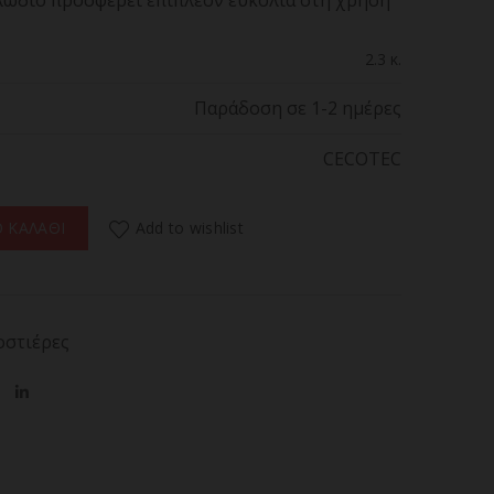
αλώδιο προσφέρει επιπλέον ευκολία στη χρήση
2.3 κ.
Παράδοση σε 1-2 ημέρες
CECOTEC
 W CECOTEC ROCK'NTOAST SQUARE 03030 ποσότητα
Add to wishlist
 ΚΑΛΑΘΙ
οστιέρες