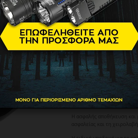
CECOTEC R
SQUARE 03
29.90
€
Η τοστιέρα/γκριλιέρα Rock’
και λειτουργικότητα, προσ
χρήση.
Με πλάκες διαστάσεων 23 x 
εξασφαλίζει υψηλή και μακ
οικολογική αντικολλητική 
γεύματα χωρίς τη χρήση υπ
H ασφαλής αποθήκευση και 
ασφαλείας και τη χειρολαβή 