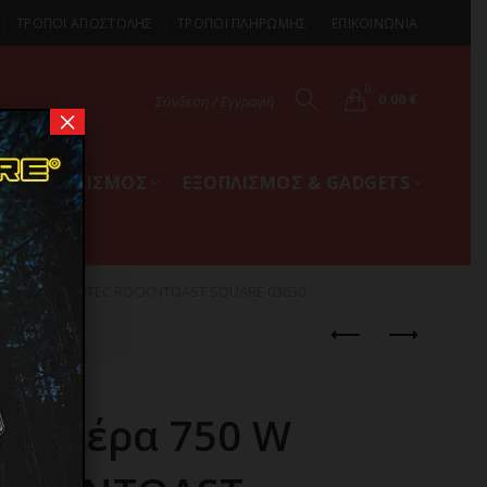
ΤΡΟΠΟΙ ΑΠΟΣΤΟΛΗΣ
ΤΡΟΠΟΙ ΠΛΗΡΩΜΗΣ
ΕΠΙΚΟΙΝΩΝΙΑ
0
0.00
€
Σύνδεση / Εγγραφή
×
ΚΟΣ ΕΞΟΠΛΙΣΜΟΣ
ΕΞΟΠΛΙΣΜΟΣ & GADGETS
ρα 750 W CECOTEC ROCK’NTOAST SQUARE 03030
κριλιέρα 750 W