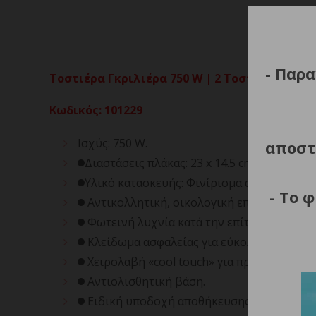
- Παρα
Τοστιέρα Γκριλιέρα 750 W | 2 Τοστ
Κωδικός
:
101229
Ισχύς: 750 W.
αποστ
Διαστάσεις πλάκας: 23 x 14.5 cm.
Υλικό κατασκευής: Φινίρισμα από ανοξείδω
- Το 
Αντικολλητική, οικολογική επίστρωση πέτ
Φωτεινή λυχνία κατά την επίτευξη της επ
Κλείδωμα ασφαλείας για εύκολη μεταφορά
Χειρολαβή «cool touch» για προστασία απέ
Αντιολισθητική βάση.
Ειδική υποδοχή αποθήκευσης καλωδίου.