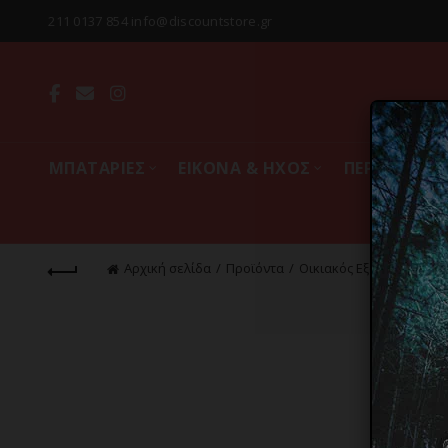
211 0137 854 info@discountstore.gr
MΠΑΤΑΡΙΕΣ
ΕΙΚΟΝΑ & ΗΧΟΣ
ΠΕΡΙΦΕΡΕΙΑ
Αρχική σελίδα
Προϊόντα
Οικιακός Εξοπλισμός