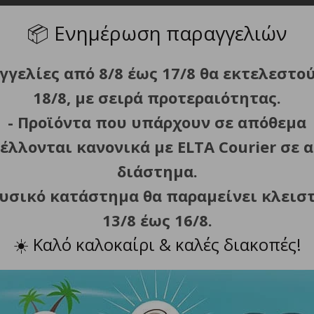
Περιγραφή
Πολιτική Επιστροφών
📦
Ενημέρωση παραγγελιών
γγελίες από 8/8 έως 17/8 θα εκτελεστο
18/8, με σειρά προτεραιότητας.
- Προϊόντα που υπάρχουν σε απόθεμα
έλλονται κανονικά με ELTA Courier σε α
διάστημα.
το ατσάλι.
φυσικό κατάστημα θα παραμείνει κλεισ
ρας (RockStone).
13/8 έως 16/8.
ιθυμητής θερμοκρασίας.
☀️
Καλό καλοκαίρι & καλές διακοπές!
 και αποθήκευση.
ναντι στην θερμότητα.