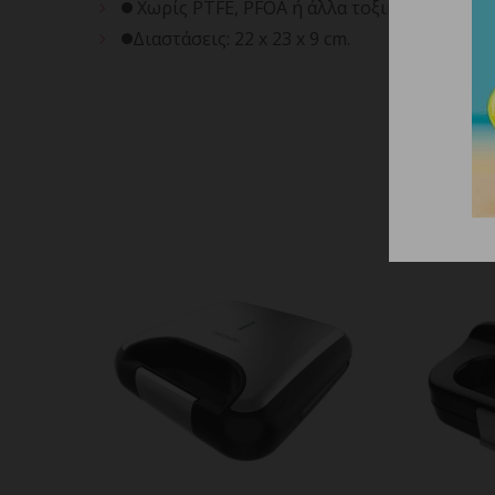
Χωρίς PTFE, PFOA ή άλλα τοξικά.
Διαστάσεις: 22 x 23 x 9 cm.