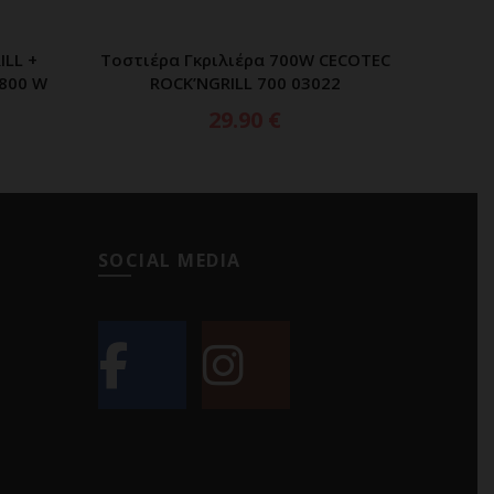
ILL +
Τοστιέρα Γκριλιέρα 700W CECOTEC
ΑΘΙ
ΠΡΟΣΘΗΚΗ ΣΤΟ ΚΑΛΑΘΙ
 800 W
ROCK’NGRILL 700 03022
29.90
€
SOCIAL MEDIA