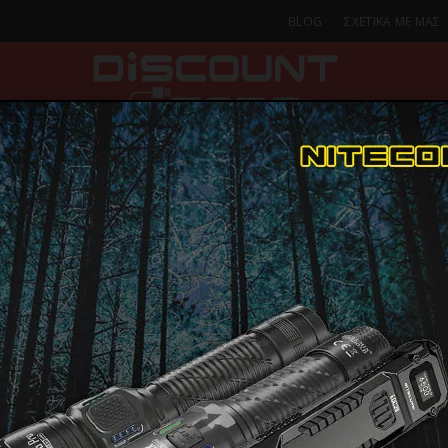
BLOG
ΣΧΕΤΙΚΑ ΜΕ ΜΑΣ
ΚΑ
SMARTPHONES & TABLETS
ΦΑΚΟΙ
ΟΙΚΙΑ
ΦΡΟΝΤΙΔΑ
Ηλεκτρικές Μικροσυσκευές
Γκριλιέρες & Τοστιέρες
Τοστιέρα Γκριλιέ
Τοστιέρα Γ
ΠΑΡΑΔΟΣΗ ΣΕ 1-2 Η
ΜΕΡΕΣ