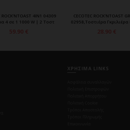
 ROCK’NTOAST 4IN1 04309
CECOTEC ROCK’NTOAST GR
ΠΡΟΣΘΗΚΗ ΣΤΟ ΚΑΛΑΘΙ
ΠΡΟΣΘΗΚΗ ΣΤΟ ΚΑΛ
α 4 σε 1 1000 W | 2 Τοστ
02958,Τοστιέρα Γκριλιέρα
59.90
€
28.90
€
ΧΡΗΣΙΜΑ LINKS
Ασφάλεια συναλλαγών
Πολιτική Επιστροφών
Πολιτική Απορρήτου
Πολιτική Cookie
Τρόποι Αποστολής
να
Τρόποι Πληρωμής
Επικοινωνία